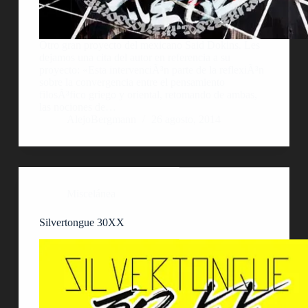
Otro gran proyecto del mexicano Said Dokins. Les
dejamos una cita del autor en referencia a su
proyecto: «Esta intervenciÃ³n parte de la reflexiÃ³n
sobre la convergencia entre el pensamiento
filosÃ³fico griego y oriental, retomando de ambas,
las nociones de…
AlejoBergmann
26 agosto, 2014
Miscelánea
Silvertongue 30XX