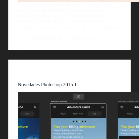
La finalidad del Seminario de Packathink es que a
travÃ©s de un brief real y de una pequeÃ±a clase
teÃ³rica para conocer las caracterÃ­sticas de
branding de una categorÃ­a, se puedan romper los
modelos establecidos a travÃ©s de ideas disruptivas.
…
AlejoBergmann
19 agosto, 2016
Miscelánea
Novedades Photoshop 2015.1