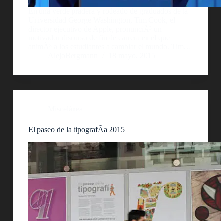
En una verde pradera y rodeado de graduados de la
Universidad George Washington, Tim Cook, el
director ejecutivo de Apple, pronunciÃ³ un
motivador discurso de fin de carrera en el que
animÃ³ a los estudiantes a cambiar el mundo. Tim…
AlejoBergmann
18 mayo, 2015
Miscelánea
El paseo de la tipografÃ­a 2015