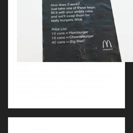
Imagen de cortesÃ­a por: Shutterstock Una nueva
iniciativa creada por DDB Stockholm para
McDonald’s Estocolmo permite a los clientes pagar
con latas desechadas. La idea es promover que
juventud se involucre y recoja las latas para su
reciclaje, consiguiendo a…
AlejoBergmann
4 julio, 2017
Miscelánea