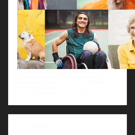
En esta ocasiÃ³n les acercamos un interesante artÃ­
culo de Shutterstock que nos habla sobre la
visualizaciÃ³n de la diversidad en la publicidad
alrededor del mundo.
AlejoBergmann
18 noviembre, 2018
Miscelánea