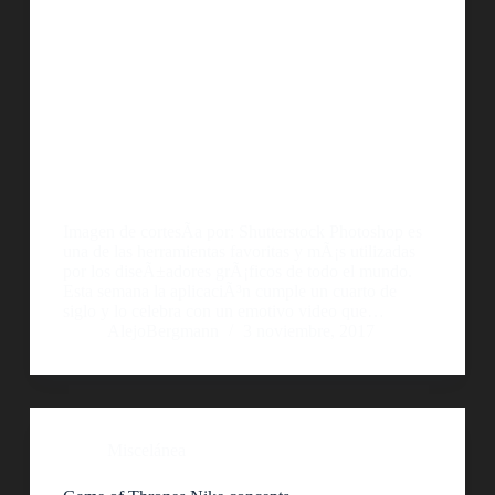
Imagen de cortesÃ­a por: Shutterstock Photoshop es
una de las herramientas favoritas y mÃ¡s utilizadas
por los diseÃ±adores grÃ¡ficos de todo el mundo.
Esta semana la aplicaciÃ³n cumple un cuarto de
siglo y lo celebra con un emotivo video que…
AlejoBergmann
3 noviembre, 2017
Miscelánea