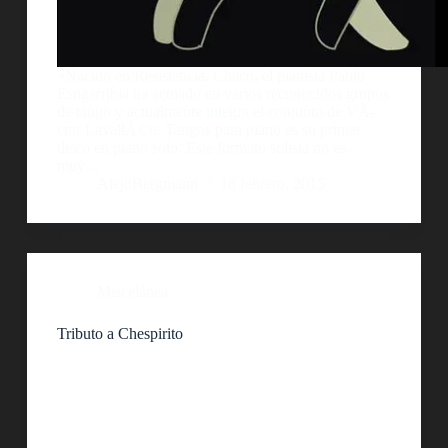
«Nacido en Resistencia, Chaco, el pianista Pablo
Estigarribia ha actuado en varios reconocidos grupos
de tango y actualmente integra el conjunto de VÃ­
ctor LavallÃ©n. Tangos para piano es su primer
disco en piano solo. Este formato solista no es
muy…
AlejoBergmann
18 febrero, 2015
Miscelánea
Tributo a Chespirito