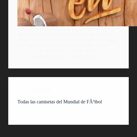
Six & Five es un estudio de arte contemporÃ¡neo
que explora las fronteras del arte y el diseÃ±o. El
estudio fue fundado por Andy Reisinger y Ezequiel
Pini, ambos Directores de Arte y DiseÃ±adores
GrÃ¡ficos de Buenos Aires. Su refinada…
AlejoBergmann
7 agosto, 2014
Miscelánea
Todas las camisetas del Mundial de FÃºtbol