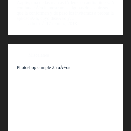
Aaptiv, una de las marcas lÃ­deres en audio fitness. A
continuaciÃ³n le mostramos algunas de las piezas
que la conforman y de paso los invitamos a probar la
aplicaciÃ³n, cuyo diseÃ±o y…
admin
17 febrero, 2018
Miscelánea
Photoshop cumple 25 aÃ±os