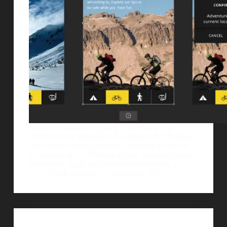
Adobe ha lanzado en pasado Noviembre una
versiÃ³n de su software mÃ¡s famoso. Por fortuna
esta vez trae muchas mejoras y promete ser una de
las mejores de los Ãºltimos aÃ±os, tenemos buenas
novedades, aquÃ­ van las noticias resumidas, y…
Guille Delicia
7 diciembre, 2015