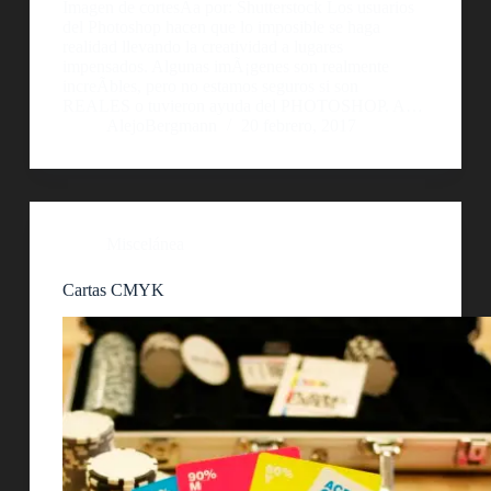
Imagen de cortesÃ­a por: Shutterstock Los usuarios
del Photoshop hacen que lo imposible se haga
realidad llevando la creatividad a lugares
impensados. Algunas imÃ¡genes son realmente
increÃ­bles, pero no estamos seguros si son
REALES o tuvieron ayuda del PHOTOSHOP. A…
AlejoBergmann
20 febrero, 2017
Miscelánea
Cartas CMYK