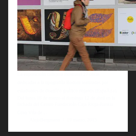
La exposicioÌn callejera mostraraÌ 27 obras
dedicadas a la tipografiÌa Bodoni realizadas por
estudiantes de disenÌƒo graÌfico riojanos (EspaÃ±a).
Del lunes 16 de marzo al domingo 12 de abril en la
fachada del Centro FundacioÌn Caja Rioja-Bankia
Gran ViÌa de…
AlejoBergmann
19 marzo, 2015