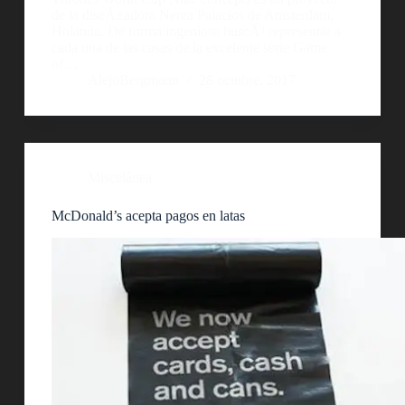
de la diseÃ±adora Nerea Palacios de Amsterdam,
Holanda. De forma ingeniosa buscÃ³ representar a
cada una de las casas de la excelente serie Game
of…
AlejoBergmann
28 octubre, 2017
Miscelánea
McDonald’s acepta pagos en latas