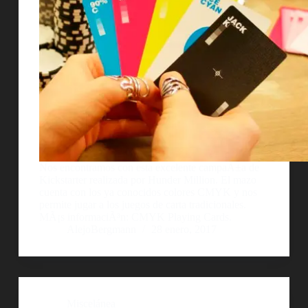
Nos encontramos con esta excelente campaÃ±a de
Kickstarter realizada por Hunder Million. El mazo
cuenta con los ya conocidos colores CMYK y nos
permite jugar a los juegos de carta tradicionales.
MÃ¡s informaciÃ³n: CMYK Playing Cards.
AlejoBergmann
28 enero, 2017
Miscelánea