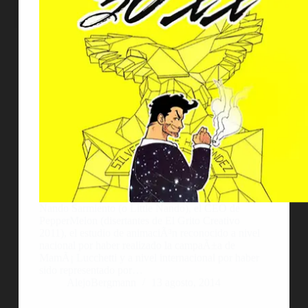
Nando Sarmiento (o Little Nando), el CEO de
PepperMelon (disertantes de El Grito Creativo
2011), el estudio de animaciÃ³n reconocido a nivel
nacional por haber realizado la campaÃ±a de
MamÃ¡ Lucchetti y a nivel internacional por haber
sido representado por…
AlejoBergmann
13 agosto, 2014