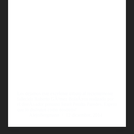
Les dejamos este excelente tributo al recientemente
fallecido Roberto GÃ³mez BolaÃ±os realizado por
el diseÃ±ador peruano Israel Peralta Paredes. Espero
que lo disfruten como nosotros!
AlejoBergmann
12 diciembre, 2014