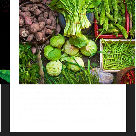
El reconocido banco de imÃ¡genes Shutterstock
acaba de llegar a las 100.000.000 de imÃ¡genes
disponibles. Las mismas provienen de mÃ¡s de
140.000 artistas de mÃ¡s de 100 paÃ­ses de todo el
mundo. La colecciÃ³n de fotos, vectores e
ilustraciones es…
AlejoBergmann
14 septiembre, 2016