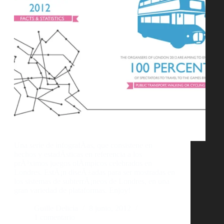
Una serie de infografÃ­as, que consistene en
hechos y estadÃ­sticas en referencia a los
prÃ³ximos juegos olÃ­mpicos celebrados en
Londres. EstÃ¡n diseÃ±adas para ser mostradas en
los sistemas de subterrÃ¡neos de Londres, en una
gran variedad de plataformas. Enjoy!
Guille Delicia
8 junio, 2012
1 comentario