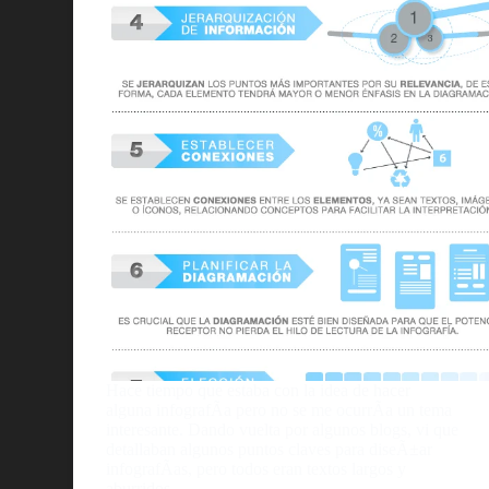
Hace tiempo que estaba con la idea de hacer
alguna infografÃ­a pero no se me ocurrÃ­a un tema
interesante. Dando vuelta por algunos blogs, vi que
detallaban algunos puntos claves para diseÃ±ar
infografÃ­as, pero todos eran textos largos y
aburridos.…