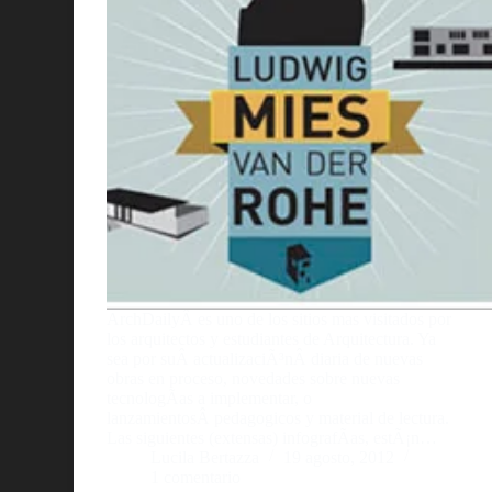
ArchDailyÂ es uno de los sitios mas visitados por
los arquitectos y estudiantes de Arquitectura. Ya
sea por suÂ actualizaciÃ³nÂ diaria de nuevas
obras en proceso, novedades sobre nuevas
tecnologÃ­as a implementar, o
lanzamientosÂ pedagogicos y material de lectura.
Las siguientes (extensas) infografÃ­as, estÃ¡n…
Lucila Bertazza
19 agosto, 2012
1 comentario