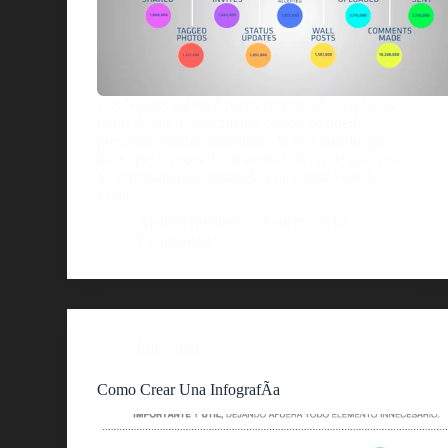
Los Videos InfogrÃ¡ficos crecen dÃ­a a dÃ­a. A
pesar de ser relativamente cortos, se puede
presentar mucha informaciÃ³n en ellos, lo que
hace que a veces, los miremos mÃ¡s de una vez.
Se representa informaciÃ³n de forma visual, a
veces,…
AlejoBergmann
4 enero, 2012
2 comentarios
Infografías
Como Crear Una InfografÃ­a