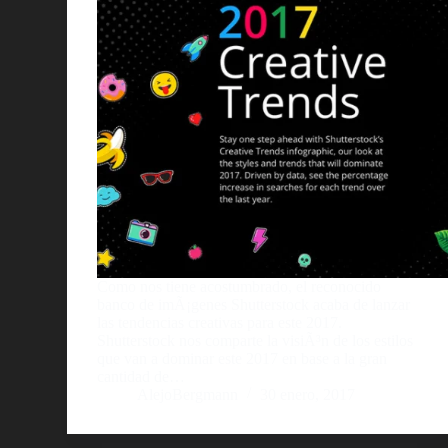
Como nos tiene acostumbrado, el reconocido
banco de imÃ¡genes Shutterstock acaba de lanzar
las tendencias creativas para este 2017.
Shutterstock nos comparte la visiÃ³n de los estilos
que van a dominar este 2017 en base a la gran
cantidad de…
AlejoBergmann
30 enero, 2017