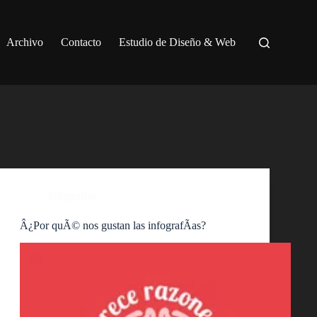
Archivo
Contacto
Estudio de Diseño & Web
Infografías
Â¿Por quÃ© nos gustan las infografÃ­as?