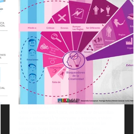
Una infografÃ­a es una representaciÃ³n grÃ¡fica
sobre cualquier temÃ¡tica, en donde se desarrollan
datos e informaciÃ³n relevante a exponer, existen
los documentos tradicionales que vemos en las
empresas, hojas llenas de nÃºmeros y datos
escritos, y estÃ¡n las infografÃ­as visuales,…