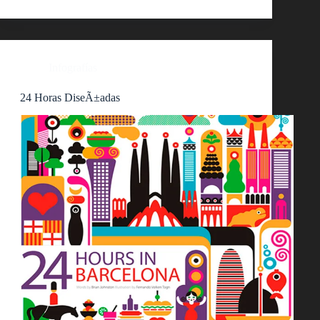
Infografías
24 Horas DiseÃ±adas