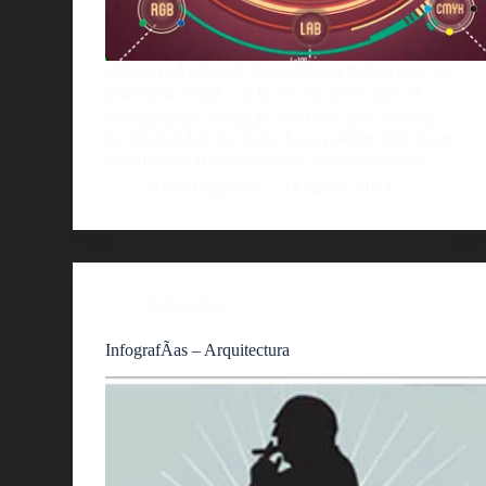
Valiosa prÃ¡ctica de desarrollar un trabajo para un
â€œcliente realâ€ y, a la vez, un aporte para el
recientemente celebrado 7Âº Foro del Color son
las infografÃ­as que todavÃ­a se pueden apreciar en
el patio central de Gutenberg. Considerando el…
AlejoBergmann
13 agosto, 2013
Infografías
InfografÃ­as – Arquitectura