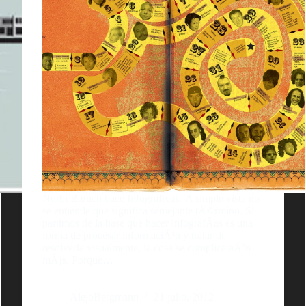
Norbi Baruch hace Infografreak. A simple vista no
se entiende que significa semejante tÃ©rmino. Si
partimos de la base que hacer infografÃ­as es una
forma de procesar informaciÃ³n y tratar de
resolverla visualmente, la cosa se complica aÃºn
mÃ¡s. Porque…
AlejoBergmann
21 julio, 2012