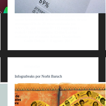
InfografÃ­as animadas, Ã­conos y pictogramas que
narran la excelencia de las universidades, de una
investigaciÃ³n de 20 meses realizada por
ANVUR, que considerÃ³ 133 estructuras y
evaluÃ³ 184.878 trabajos. El diseÃ±o fue
realizado por el estudio italiano Quattrolinee.
Guille Delicia
9 agosto, 2013
Infografías
Infografreaks por Norbi Baruch