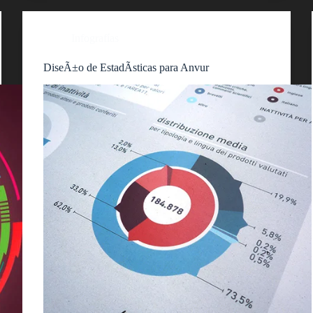
Infografías
DiseÃ±o de EstadÃ­sticas para Anvur