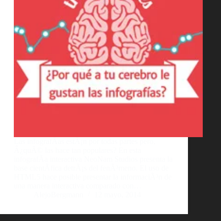
Las infografÃ­as estÃ¡n por todas partes pero,
Â¿quÃ© las hace tan populares? En esta
infografÃ­a interactiva NeoNam Studios presenta la
base cientÃ­fica detrÃ¡s del fenÃ³meno. El uso de
HTML5 hace posible presentar la informaciÃ³n de
una manera interactiva comparado con…
AlejoBergmann
12 mayo, 2014