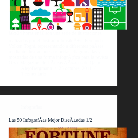
â€œ24 horas enâ€ son una serie de ilustraciones
realizadas por el ilustrador brasileÃ±o, Fernando
Volken Togni, representando a diferentes paÃ­ses
mediante ilustraciones coloridas, diagramadas y
mostradas de una forma infogrÃ¡fica para la revista
Oryx Magazine, de LÃ­neas AÃ©reas de Qatar.
AlejoBergmann
25 octubre, 2011
1 comentario
Infografías
Las 50 InfografÃ­as Mejor DiseÃ±adas 1/2