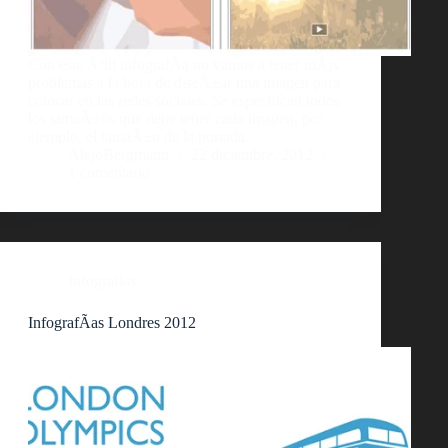
Con este Ãºtil infografÃ­a no vamos a tener mÃ¡s
problemas a la hora de diseÃ±ar una imagen para
colocar en las redes sociales. Se especifican todos
los tamaÃ±os que debe tener cada imagen, por
ejemplo, el tamaÃ±o de la portada…
AlejoBergmann
22 diciembre, 2012
1 comentario
Infografías
InfografÃ­as Londres 2012