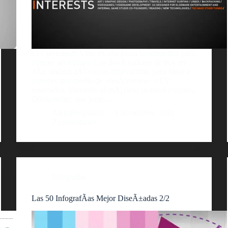
El Curriculum Vitae es una pieza fundamental para
obtener un trabajo. Los diseÃ±adores de hoy en
dÃ­a, utilizan tÃ©cnicas innovadoras para darse a
conocer, por medio de «resÃºmenes» o CV
resumidos, liberando al mÃ¡ximo su nivel creativo.
Obviamente, que junto…
AlejoBergmann
1 noviembre, 2011
2 comentarios
Infografías
Las 50 InfografÃ­as Mejor DiseÃ±adas 2/2