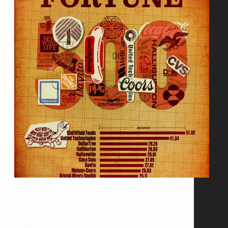
Una infografÃ­a es una representaciÃ³n grÃ¡fica
sobre cualquier temÃ¡tica, en donde se desarrollan
datos e informaciÃ³n relevante a exponer, existen
los documentos tradicionales que vemos en las
empresas, hojas llenas de nÃºmeros y datos
escritos, y estÃ¡n las infografÃ­as visuales,…