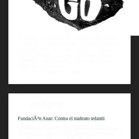
Mordango es un estudio de contenido audiovisual,
fotogrÃ¡fico y mÃºusical radicado en Buenos Aires,
Argentina. Conformado por 5 amigos con una
formaciÃ³n comÃºn y a la vez particular sobre
diferentes Ã¡reas del diseÃ±o, la fotografÃ­a y el
sonido buscan producir…
AlejoBergmann
3 julio, 2013
Publicidad
,
Video
FundaciÃ³n Anar: Contra el maltrato infantil
El pasado 25 de abril, DÃ­a contra el maltrato infantil
en EspaÃ±a, la FundaciÃ³n Anar instalÃ³ cuatro