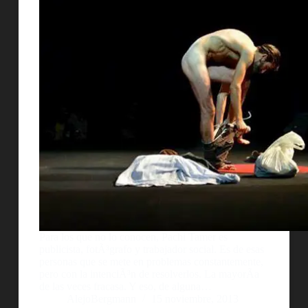
Para los que no lo conocen, Pachi Tamer es
publicista, fotÃ³grafo y trabajador social. Es de esas
personas que se mete en problemas constantemente,
pero con la intenciÃ³n de resolverlos. La mayorÃ­a
de las veces fracasa. Y eso, de alguna…
AlejoBergmann
15 noviembre, 2013