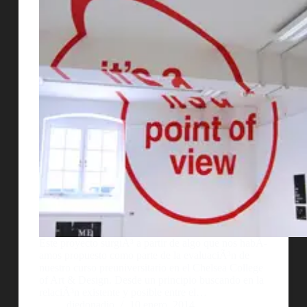
Este proyecto surgiÃ³ a partir de algo que nos habÃ­
amos propuesto como parte de la evaluaciÃ³n de
nuestro curso preuniversitario en el Chelsea College
of Art & Design. Desde un principio buscando en la
relaciÃ³n existente y posible entre el…
diedonadio
10 enero, 2014