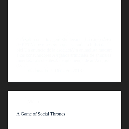
CrÃ©dito de la imagen: Shutterstock La campaÃ±a
de PETA que muestra lo que esconde tu bolso de
piel Un anuncio de la asociaciÃ³n animalista muestra
a los consumidores Ã³rganos artificiales de animales
muertos. Los clientesÂ de una tienda de artÃ­culos
de…
diedonadio
16 mayo, 2016
Video
A Game of Social Thrones