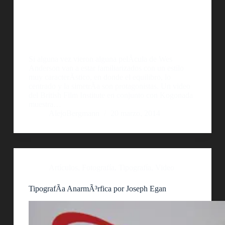
Si alguna vez vieron alguna pelÃ­cula de Wes
Anderson van a estar familiarizados con un estilo
muy caracterÃ­stico, en donde el equilibro, lo
centrado y la simetrÃ­a son protagonistas. Un video
del British Film Institute en conjunto con Kogonada
muestra…
AlejoBergmann
20 marzo, 2014
Artículos
,
Fotografía
,
Tipografía
,
Video
TipografÃ­a AnarmÃ³rfica por Joseph Egan