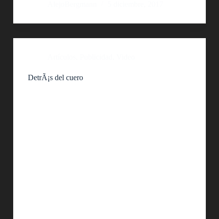
AlejoBergmann
5 diciembre, 2017
Artículos
,
Publicidad
,
Video
DetrÃ¡s del cuero