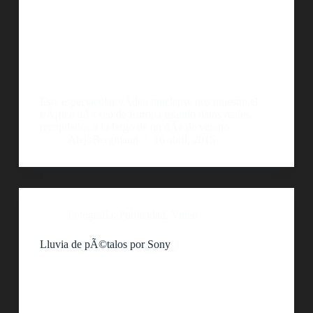
Este espectacular vÃ­deo timelapse nos muestra el
trÃ¡fico aÃ©reo de Europa usando datos reales,
recopilados a lo largo de un dÃ­a de verano.
AlejoBergmann
16 abril, 2015
Fotografía
,
Publicidad
,
Video
Lluvia de pÃ©talos por Sony