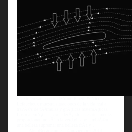
Este interesante corto de Yann Pineill & Nicolas
Lefaucheux muestra situaciones de la vida real a
travÃ©s de fÃ³rmulas y grÃ¡ficas matemÃ¡ticas.
Las matemÃ¡ticas, considerÃ¡ndolas estrictamente,
proporcionan no sÃ³lo la verdad, sino tambiÃ©n
una belleza suprema; una belleza frÃ­a y…
AlejoBergmann
14 noviembre, 2013