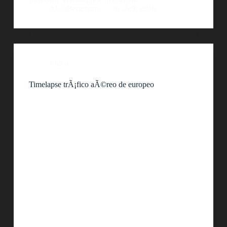
AlejoBergmann
10 abril, 2016
Video
Timelapse trÃ¡fico aÃ©reo de europeo