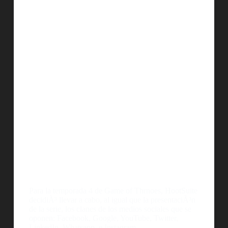
Para la temporada 4 de Game of Thrnoes, HootSuite
decidiÃ³ llevar a cabo, al igual que la presentaciÃ³n
de la serie, los clanes de los medios sociales que se
oponen: Facebook, Google, YouTube, Twitter,
LinkedIn, Whatsapp, e Instagram.