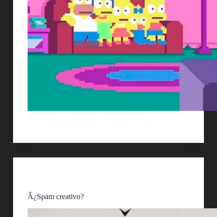
Imagen de cortesÃ­a por: Shutterstock
AlejoBergmann
2 febrero, 2018
Publicidad
,
Video
Â¿Spam creativo?