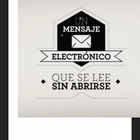
La agencia Leo Burnett buscÃ³ una forma diferente
de felicitar a sus clientes en la navidad del 2013, una
secuencia de mails que es imposible de que sea
eliminada sin ser vista. Â¿QuÃ© les pareciÃ³?