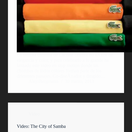
La famosa chomba de Lacoste celebra 80 aÃ±os de
elegancia y color, y para celebrarlo a lo grande ha
lanzado este video en stop motion donde las
chombas de todos colores forman parte de los
diferentes paisajes. Co-diseÃ±ador y dirigido…
AlejoBergmann
30 marzo, 2013
Video
Video: The City of Samba