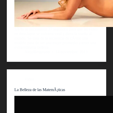
SÃ³lo se necesitaron 37 segundos para que un video
en time-lapse se volviera viral y diera la vuelta al
mundo. Se trata de la secuencia de cÃ³mo una
modelo pasa de ser una mujer promedio a tener una
extraordinaria belleza…
AlejoBergmann
14 noviembre, 2013
Video
La Belleza de las MatemÃ¡ticas