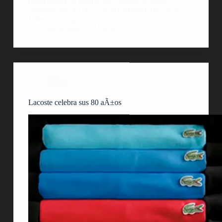
marquesinas en lugares cÃ©ntricos de cinco
ciudades espaÃ±olas: Sevilla, Madrid, Barcelona,
Valencia y Vigo.
diedonadio
15 mayo, 2013
Video
Lacoste celebra sus 80 aÃ±os