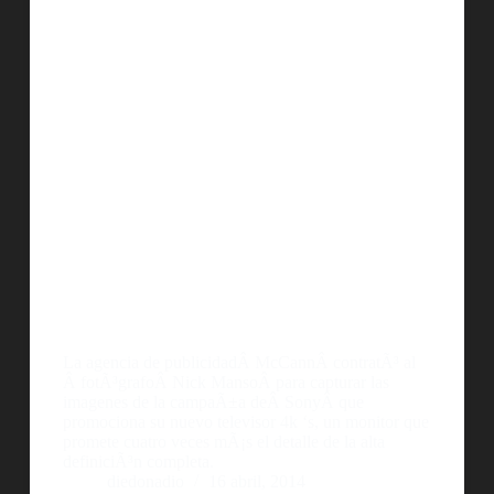
La agencia de publicidadÂ McCannÂ contratÃ³ al
Â fotÃ³grafoÂ Nick MansoÂ para capturar las
imagenes de la campaÃ±a deÂ SonyÂ que
promociona su nuevo televisor 4k ‘s, un monitor que
promete cuatro veces mÃ¡s el detalle de la alta
definiciÃ³n completa.
diedonadio
16 abril, 2014