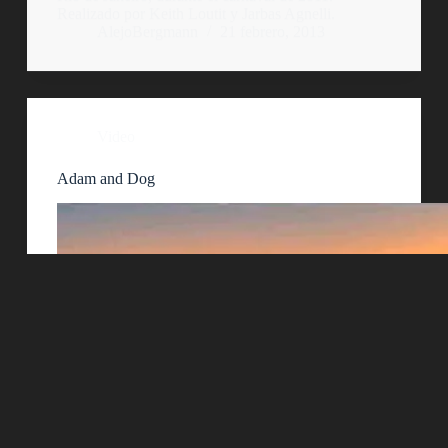
Realizado por Keith Loutit y Jarbas Agnelli.
AlejoBergmann
21 febrero, 2013
Video
Adam and Dog