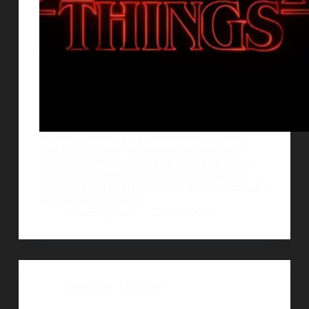
Imagen de cortesÃ­a por: Shutterstock Ya todos
habrÃ¡n escuchado del reciente lanzamiento de
Netflix titulado Stranger Things, una gran obra de
los hermanos Duffer. Les dejamos el trabajo del
ilustrador inglÃ©s Kyle Lambert quien se encargÃ³
de crear estos mÃ¡gicos…
AlejoBergmann
27 julio, 2017
Ilustración
,
Tipografía