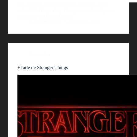
Les dejamos estas ilustraciones del diseÃ±ador
tailandÃ©s Phuwadon Thongnoum sobre algunos
personajes del Street Fighter.
AlejoBergmann
22 octubre, 2017
Ilustración
El arte de Stranger Things