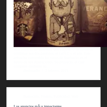
Johs Hara es un ilustrador que encontrÃ³ la forma de
combinar sus dos pasiones, el cafÃ© y el arte. Este
artista ha convertido los vasos de Starbucks en el
lienzo de sus ilustraciones. Su proyecto, el cual
comparte mediante su…
diedonadio
2 febrero, 2015
Ilustración
,
Posters
,
Publicidad
,
Web
Los anuncios mÃ¡s impactantes