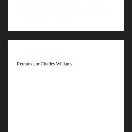
para invadir nuestra vida cotidiana y meter sus
productos en nuestras bocas, pero, siendo justos, eso
no es lo Ãºnico que hacen. TambiÃ©n son…
diedonadio
21 enero, 2015
Ilustración
Retratos por Charles Williams