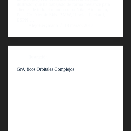
ilustrador que ha trabajado de forma freelance para
clientes de todo el mundo como Nike, Air Jordan,
PepsiCo, Atomic Skis, BMW, Hewlett Packard,
ESPN,…
AlejoBergmann
18 marzo, 2017
Ilustración
GrÃ¡ficos Orbitales Complejos