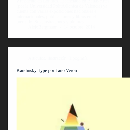
y residente en Londres. Licenciado en Bellas Artes
(por la Universidad PolitÃ©cnica de Valencia) ya
cuenta con varias exposiciones nacionales e
internacionales, publicaciones y libros en el
mercado. Sus ilustraciones y pinturas…
AlejoBergmann
14 octubre, 2014
Artículos
,
Ilustración
,
Tipografía
Kandinsky Type por Tano Veron