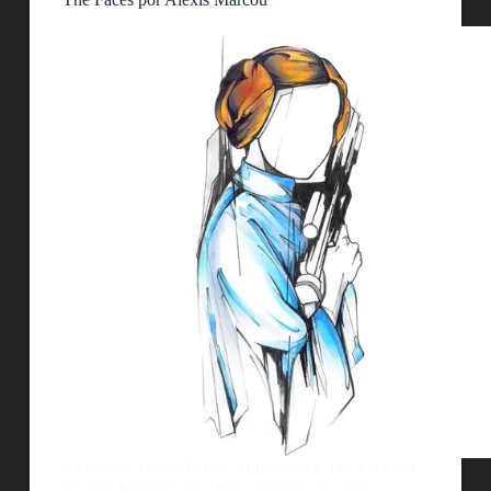
Imagen de cortesÃ­a por: Shutterstock The Faces es
un gran proyecto de Alexis Marcou, un gran