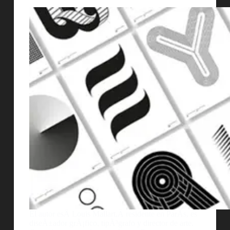
El autor esÂ Louis Mallart,Â residente en ParÃ­s, es
diseÃ±ador grÃ¡fico, tipÃ³grafo y director de arte.