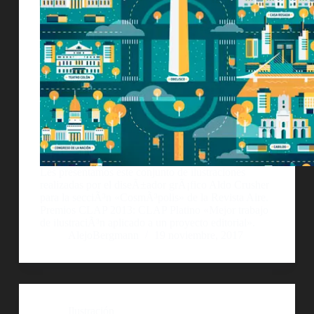
Les presentamos este conjunto de ilustraciones
realizadas por el diseÃ±ador grÃ¡fico Aldo Crusher
para la secciÃ³n «CosmÃ³polis» de la Revista Aire.
Premios CLAP 2013: CLAP Platino «Mejor trabajo
de ilustraciÃ³n aplicado a un proyecto editorial».
AlejoBergmann
19 noviembre, 2017
Ilustración