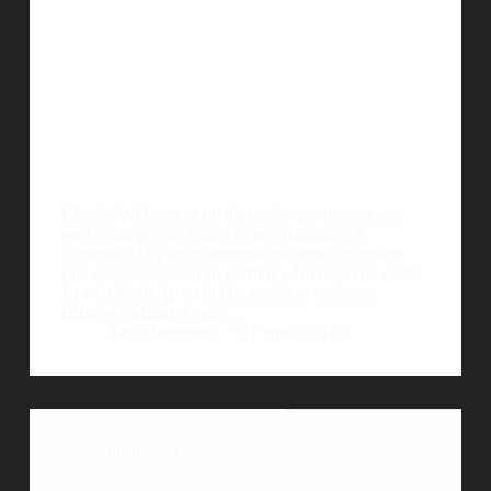
Charles Williams es un ilustrador que maneja una
estÃ©tica geomÃ©trica y muy llamativa. A
continuaciÃ³n les mostramos una serie de retratos
que encontramos en su portfolio. No dejen de visitar
su web MadeUp en donde podrÃ¡n encontrar
trabajos realizados para…
AlejoBergmann
17 enero, 2015
Ilustración