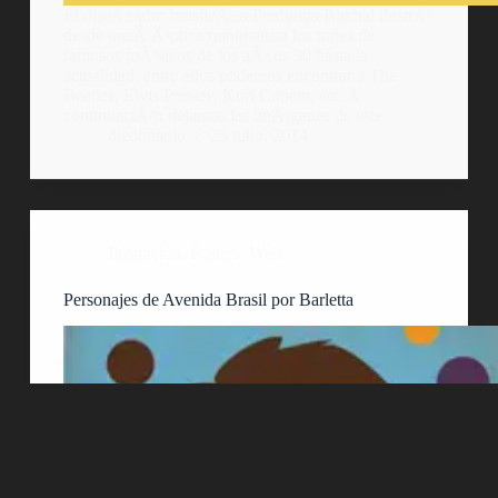
El diseÃ±ador brasileÃ±o Frederico Birchal ilustrÃ³
desde unaÂ Ã³ptica minimalista los trajes de
famosos mÃºsicos de los aÃ±os 30 hasta la
actualidad, entre ellos podemos encontrar a The
Beatles, Elvis Presley, Kurt Cobain, etc. A
continuaciÃ³n dejamos las imÃ¡genes de este…
diedonadio
25 julio, 2014
Ilustración
,
Posters
,
Web
Personajes de Avenida Brasil por Barletta