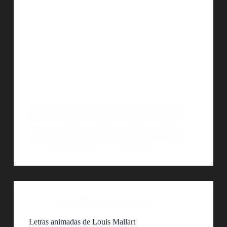
La artista rusa Tatiana Plakhova realizÃ³ la serie
titulada MecÃ¡nica Orbital en la que transcribiÃ³
formas circulares mecÃ¡nicas que se asemejan a
globos terrÃ¡queos y tienen un aire cartogrÃ¡fico.
AlejoBergmann
7 abril, 2016
Artículos
,
Ilustración
,
Tipografía
,
Web
Letras animadas de Louis Mallart