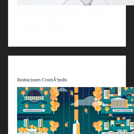
James RoperÂ es un artista inglÃ©s que ya lo
habÃ­amos presentado en este blog. En este post le
vamos a mostrar que tambiÃ©n se lleva muy bien
con el grafito y el dibujo en general. AcÃ¡ van las
imÃ¡genes: Accelerator …
Guille Delicia
21 noviembre, 2017
Ilustración
Ilustraciones CosmÃ³polis