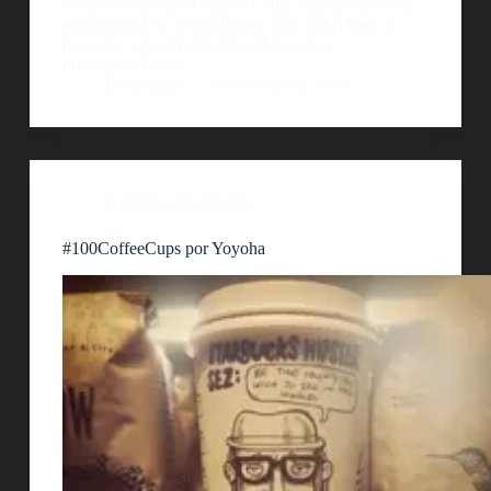
Como lo expresa el mismo Louis: Este proyecto no
es la creaciÃ³n de un alfabeto sino mÃ¡s bien un
proyecto, una experimentaciÃ³n y una
investigaciÃ³n de…
diedonadio
19 noviembre, 2015
Artículos
,
Ilustración
#100CoffeeCups por Yoyoha