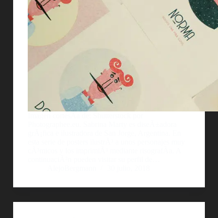
Imagen cortesÃ­a de: Shutterstock por
Photographee.eu. Sabrina Marty es diseÃ±adora
grÃ¡fica e ilustradora de San Jorge, Argentina. En
esta serie de posters ilustrÃ³ a unos personajes muy
cÃ³micos y los imprimiÃ³ mediante risografÃ­a. A
continuaciÃ³n pueden visitar su perfil de…
AlejoBergmann
30 julio, 2018