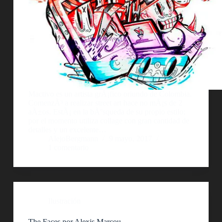
Mactivo es un artista grÃ¡fico oriundo de Colombia.
ComenzÃ³ a realizar street art hace no mÃ¡s de 2
aÃ±os. EstÃ¡ en la bÃºsqueda de su propio estilo;
por el momento utiliza collage con gran cantidad de
detalles y un excelente…
AlejoBergmann
9 mayo, 2017
1 comentario
Ilustración
The Faces por Alexis Marcou