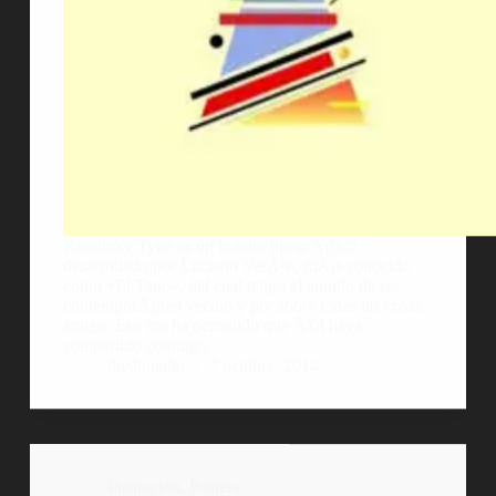
Kandinky Type es un trabajo tipogrÃ¡fico
desarrollado por Luciano VerÃ³n, mÃ¡s conocido
como «El Tano», del cual tengo el agrado de ser
contemporÃ¡neo vecino y por sobre todas las cosas
amigo. Eso me ha permitido que Ã©l haya
compartido conmigo…
diedonadio
7 octubre, 2014
Ilustración
,
Posters