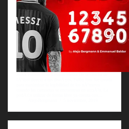
Stock Photos from LevanteMedia De la cancha de
fÃºtbol directo a tus diseÃ±os. Fulbo font fue creada
para maximizar la legibilidad de los nÃºmeros
cuando las camisetas se encuentran en acciÃ³n. La
podÃ©s utilizar de forma libre ya cuenta con…
AlejoBergmann
5 noviembre, 2019