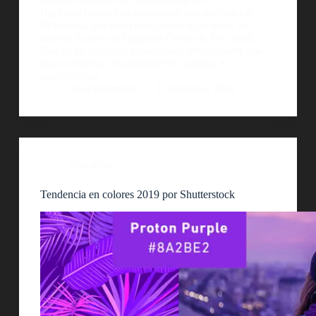
BigTunaOnline. Les acercamos este artÃ­culo de
Brandemia que nos cuenta sobre todo sobre los
nuevos Ã­conos del paquete Office de Microsoft.
Este es un proyecto desarrollado internamente que
busca expresar visualmente los cambios e
innovaciones…
AlejoBergmann
3 diciembre, 2018
Artículos
Tendencia en colores 2019 por Shutterstock