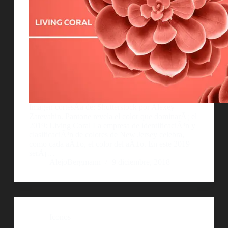
Imagen cortesÃ­a de: Shutterstock por Alexey
Zatevahin. Pantone revela el color que dominarÃ¡ el
2019: Living Coral La empresa de identificaciÃ³n y
clasificaciÃ³n de colores de New Jersey celebra,
como cada aÃ±o, el color del aÃ±o. En este 2019
serÃ¡…
AlejoBergmann
9 diciembre, 2018
Iconos