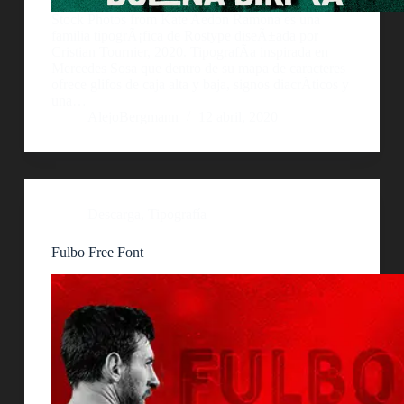
Stock Photos from Kate Aedon Ramona es una
familia tipogrÃ¡fica de Rostype diseÃ±ada por
Cristian Tournier, 2020. TipografÃ­a inspirada en
Mercedes Sosa que dentro de su mapa de caracteres
ofrece glifos de caja alta y baja, signos diacrÃ­ticos y
una…
AlejoBergmann
12 abril, 2020
Descarga
,
Tipografía
Fulbo Free Font