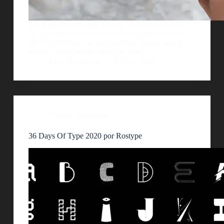
Stock Photos from blackzheep Se dieron a conocer
los ganadores de los iPhone Photography Awards
(IPPAWARDS). Las mejores fotos hechas con el
iPhone en esta nueva ediciÃ³n 2020.
AlejoBergmann
23 julio, 2020
Posters
,
Tipografía
36 Days Of Type 2020 por Rostype