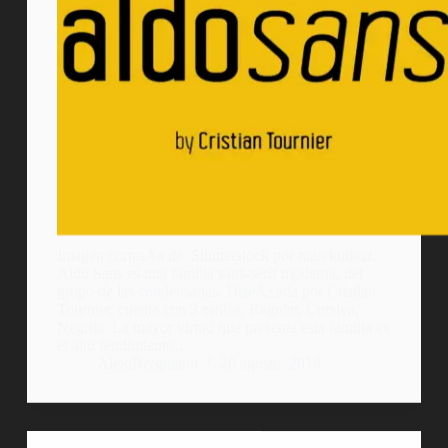
Imagen cortesÃ­a de: Shutterstock por marekuliasz.
Aldo Sans es una familia sans-serif moderna, del
grupo de las condensadas. DiseÃ±ada por Cristian
Tournier, cuenta con 3 estilos: Regular, Cursiva,
Negrita. La mayor virtud que presenta esta familia es
el alto rendimiento…
AlejoBergmann
20 agosto, 2018