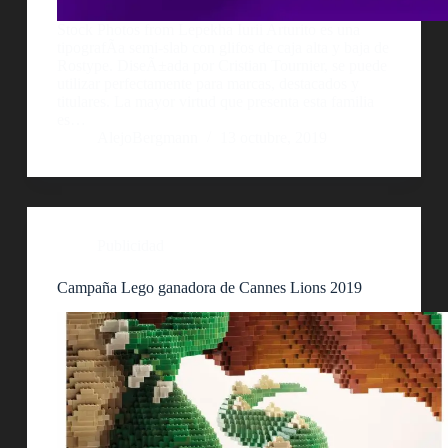
Stock Photos from Lepekha Iurii Arturito es una
tipografÃ­a semi-slab con glifos de caja alta y baja de
Rostype. DiseÃ±ada por Cristian Tournier, se puede
utilizar perfectamente para marcas, destacados y
titulares. La mayor virtud que presenta esta familia
es…
AlejoBergmann
13 octubre, 2019
Publicidad
Campaña Lego ganadora de Cannes Lions 2019