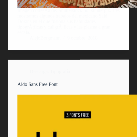
Imagen cortesÃ­a de: Shutterstock por shutterpix. Les
mostramos algunos trabajos del mexicano Said
Dokins en el que fusiona sus habilidades
tipogrÃ¡ficas y caligrÃ¡ficas y las plasma a gran
escala.
AlejoBergmann
9 octubre, 2018
Descarga
,
Tipografía
Aldo Sans Free Font