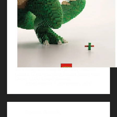
Stock Photos from Nattapat.J #CannesLions2019
Ganador TÃ­tulo: Spaceship, Dragon, Empire States
Cliente: LEGO Equipo: Bangkok
AlejoBergmann
20 septiembre, 2019
Descarga
,
Tipografía