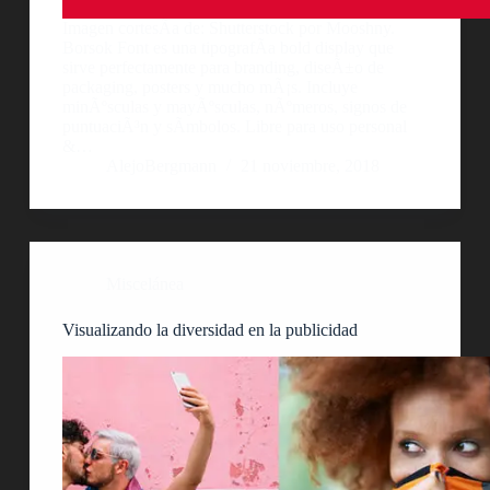
Imagen cortesÃ­a de: Shutterstock por Mooshny.
Borsok Font es una tipografÃ­a bold display que
sirve perfectamente para branding, diseÃ±o de
packaging, posters y mucho mÃ¡s. Incluye
minÃºsculas y mayÃºsculas, nÃºmeros, signos de
puntuaciÃ³n y sÃ­mbolos. Libre para uso personal
&…
AlejoBergmann
21 noviembre, 2018
Miscelánea
Visualizando la diversidad en la publicidad