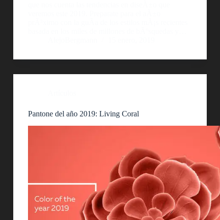
que nos cuenta las tendencias en diseÃ±o que
veremos este 2019. Preparate para el aÃ±o
prÃ³ximo con la guÃ­a de los estilos mÃ¡s recientes
basada en los miles de millones de bÃºsquedas y…
AlejoBergmann
15 enero, 2019
Artículos
Pantone del año 2019: Living Coral