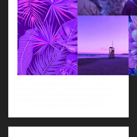
Les acercamos este excelente post de Shutterstock
que nos cuenta las tendencias en colores que
veremos en el 2019. La misma estÃ¡ formada por un
trÃ­o de neÃ³n con colores saturados que capturan
perfectamente el mundo loco por la tecnologÃ­a.…
AlejoBergmann
29 noviembre, 2018