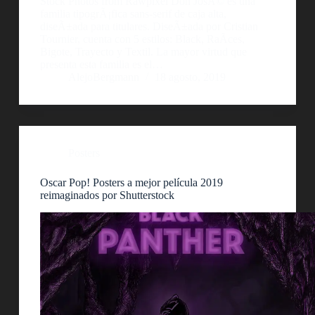
Stock Photos from Rawpixel Don JosÃ© es una
familia tipogrÃ¡fica sans-serif de caja alta,
diseÃ±ada para titulares. DiseÃ±ada por Cristian
Tournier, cuenta con 5 estilos: Black, RaÃ­ces,
Bigote, Trayecto y Textil. La mayor virtud que
presenta esta familia es el…
AlejoBergmann
18 agosto, 2019
Posters
Oscar Pop! Posters a mejor película 2019
reimaginados por Shutterstock