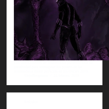
Los diseÃ±adores de Shutterstock pusieron toda su
creatividad para reimaginar los posters de las
nominadas a mejor pelÃ­cula en los Oscars 2019.
AlejoBergmann
24 febrero, 2019
Artículos