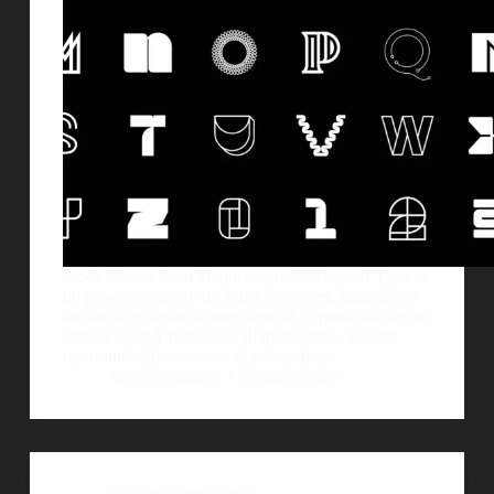
Stock Photos from Maquette.pro 36 Days of Type es
un proyecto que invita a diseÃ±adores, ilustrador y
artistas a expresar su interpretaciÃ³n particular de las
letras y los nÃºmeros del alfabeto latino. En esta
oportunidad les traemos el trabajo de…
AlejoBergmann
5 mayo, 2020