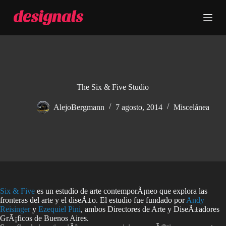
S
a
l
t
a
r
a
l
c
The Six & Five Studio
o
n
AlejoBergmann
7 agosto, 2014
Miscelánea
t
e
n
i
d
o
Six & Five
es un estudio de arte contemporÃ¡neo que explora las
fronteras del arte y el diseÃ±o. El estudio fue fundado por
Andy
Reisinger
y
Ezequiel Pini
, ambos Directores de Arte y DiseÃ±adores
GrÃ¡ficos de Buenos Aires.