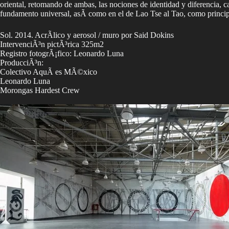
oriental, retomando de ambas, las nociones de identidad y diferencia
fundamento universal, asÃ­ como en el de Lao Tse al Tao, como princip
Sol. 2014. AcrÃ­lico y aerosol / muro por Said Dokins
IntervenciÃ³n pictÃ³rica 325m2
Registro fotogrÃ¡fico: Leonardo Luna
ProducciÃ³n:
Colectivo AquÃ­ es MÃ©xico
Leonardo Luna
Morongas Hardest Crew