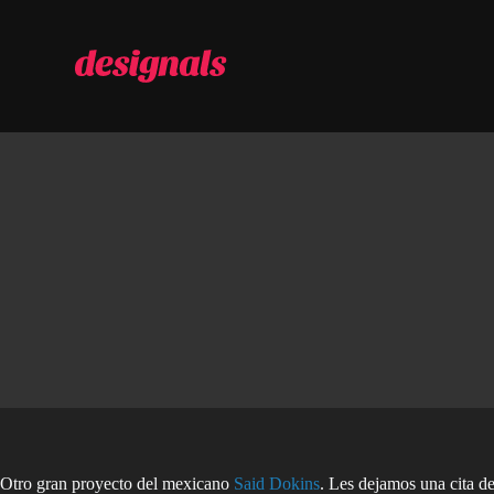
S
a
l
t
a
r
a
l
c
o
n
t
e
n
i
d
o
Otro gran proyecto del mexicano
Said Dokins
. Les dejamos una cita de