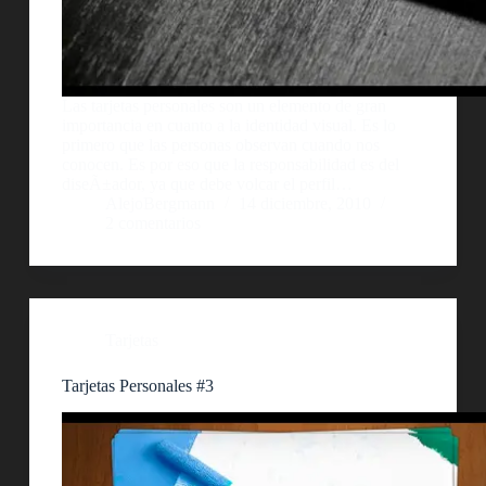
Las tarjetas personales son un elemento de gran
importancia en cuanto a la identidad visual. Es lo
primero que las personas observan cuando nos
conocen. Es por eso que la responsabilidad es del
diseÃ±ador, ya que debe volcar el perfil…
AlejoBergmann
14 diciembre, 2010
2 comentarios
Tarjetas
Tarjetas Personales #3