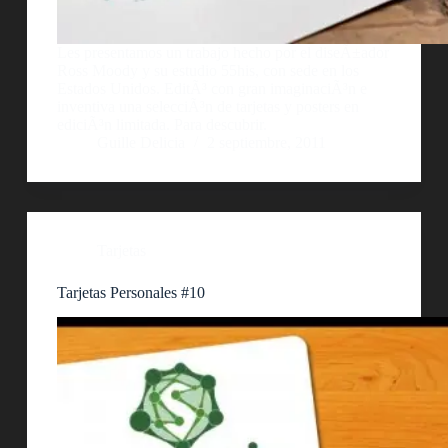
Les presentamos un trabajo hecho por el diseÃ±ador
Ross Moody y su estudio 55his, con sede en los
Estados Unidos. EditÃ³ con gran imaginaciÃ³n e
inventiva una selecciÃ³n de tarjetas y posters en
ediciÃ³n limitada. Para descubrir.
Guille Delicia
2 septiembre, 2011
Tarjetas
Tarjetas Personales #10