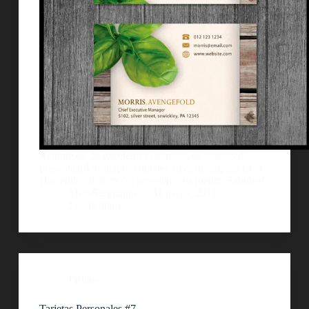
Rejunte de 20 excelentes ejemplos de tarjetas de
presentaciÃ³n. Espero que les sirva de inspiraciÃ³n.
Haciendo click en c/u acceden a su fuente. Saludos!
AlejoBergmann
31 mayo, 2011
2 comentarios
Tarjetas
Tarjetas Personales #7