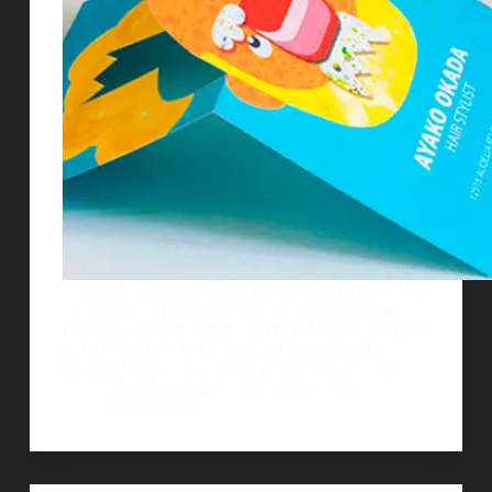
ColecciÃ³n de interesantes ejemplos de tarjetas. Muy
creativas y con gran diseÃ±o. Recuerden que tu
tarjeta personal tiene que estar lo mÃ¡s personalizada
posible. Nada es mÃ¡s personal que tu propia
imagen. Utiliza cosas que te gusten. Un poco de…
AlejoBergmann
20 octubre, 2011
3 comentarios