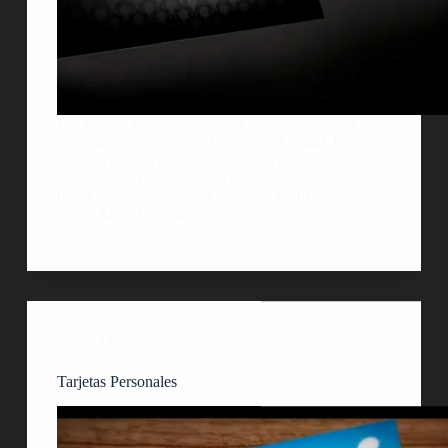
Las tarjetas personales son un elemento de gran
importancia en cuanto a la identidad visual. Es lo
primero que las personas observan cuando nos
conocen. Es por eso que la responsabilidad es del
diseÃ±ador, ya que debe volcar el perfil…
AlejoBergmann
30 agosto, 2010
7 comentarios
Tarjetas
Tarjetas Personales