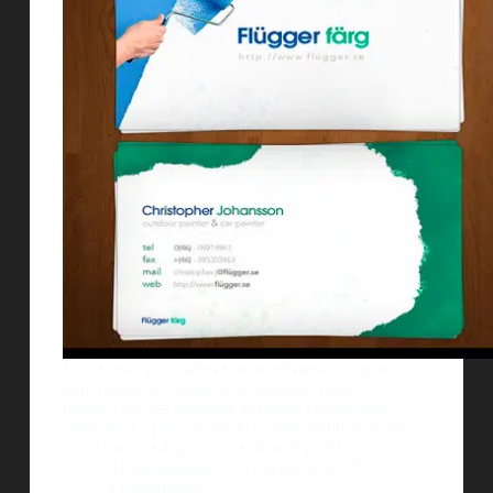
Las tarjetas personales son un elemento de gran
importancia en cuanto a la identidad visual. Es lo
primero que las personas observan cuando nos
conocen. Es por eso que la responsabilidad es del
diseÃ±ador, ya que debe volcar el perfil…
AlejoBergmann
12 septiembre, 2010
6 comentarios