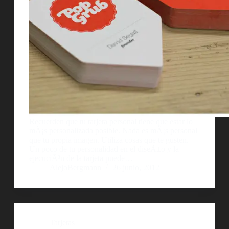
Recuerden que tu tarjeta personal tiene que estar lo
mÃ¡s personalizada posible. Nada es mÃ¡s personal
que tu propia imagen. Utiliza cosas que te gusten.
Un poco de tu personalidad en el diseÃ±o y la
ejecuciÃ³n de la tarjeta puede…
AlejoBergmann
26 junio, 2012
Tarjetas