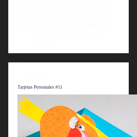
ColecciÃ³n de interesantes ejemplos de tarjetas
redondas. Recuerden que tu tarjeta personal tiene
que estar lo mÃ¡s personalizada posible. Nada es
mÃ¡s personal que tu propia imagen. Utiliza cosas
que te gusten. Un poco de tu personalidad en el
diseÃ±o…
AlejoBergmann
8 diciembre, 2011
1 comentario
Tarjetas
Tarjetas Personales #11