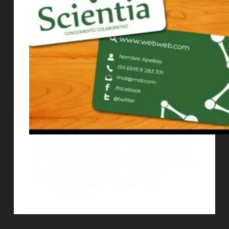
ColecciÃ³n de interesantes ejemplos de tarjetas. Muy
creativas y con gran diseÃ±o. Espero que les sirva.
Recuerden que tu tarjeta personal tiene que estar lo
mÃ¡s personalizada posible. Nada es mÃ¡s personal
que tu propia imagen. Utiliza cosas que te…
AlejoBergmann
18 junio, 2011
3 comentarios