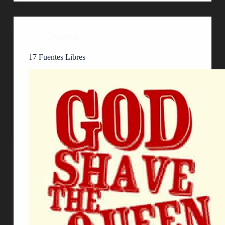
Descarga
17 Fuentes Libres