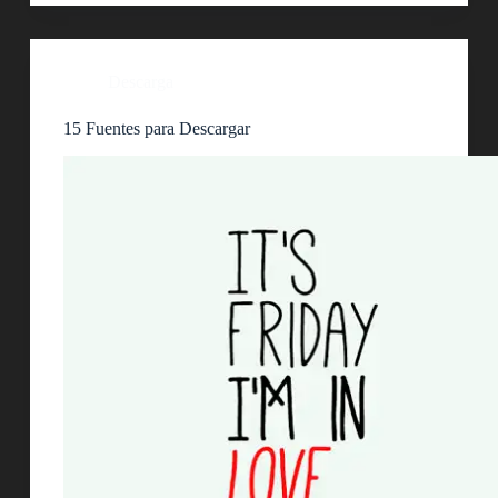
Descarga
15 Fuentes para Descargar