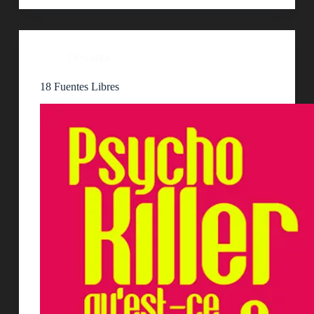
Descarga
18 Fuentes Libres