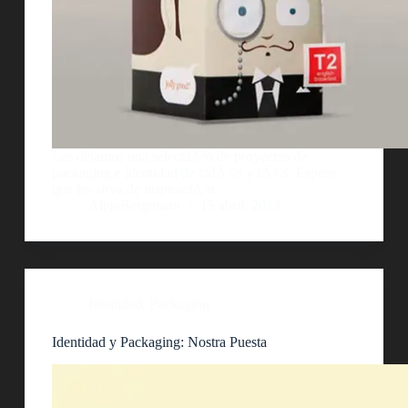
Les dejamos una selecciÃ³n de proyectos de
packaging e identidad de cafÃ©s y tÃ©s. Espero
que les sirva de inspiraciÃ³n.
AlejoBergmann
15 abril, 2013
Identidad
,
Packaging
Identidad y Packaging: Nostra Puesta