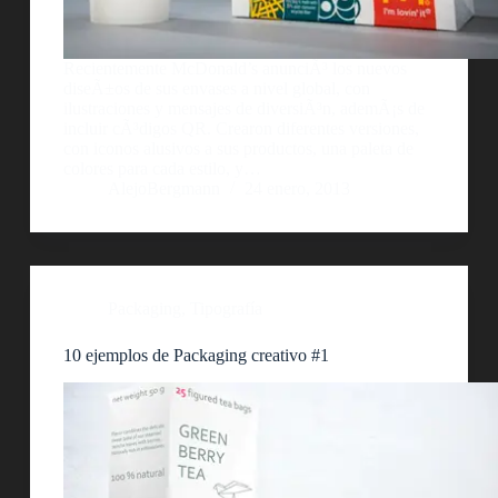
Recientemente McDonald’s anunciÃ³ los nuevos
diseÃ±os de sus envases a nivel global, con
ilustraciones y mensajes de diversiÃ³n, ademÃ¡s de
incluir cÃ³digos QR. Crearon diferentes versiones,
con iconos alusivos a sus productos, una paleta de
colores para cada estilo, y…
AlejoBergmann
24 enero, 2013
Packaging
,
Tipografía
10 ejemplos de Packaging creativo #1