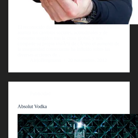
El reconocido diseÃ±ador argentino AdriÃ¡n Pierini
analiza los cambios sociales, actitudinales y de
consumo surgidos tras la crisis global, y nos
comparte su propia visiÃ³n de cÃ³mo el aumento de
la inseguridad consecuente ha influido sobre las
diversas acciones de…
AlejoBergmann
20 noviembre, 2012
Publicidad
Absolut Vodka