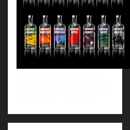
The Brand Union rediseÃ±Ã³ recientemente las
botellas del vodka sueco Absolut. Basados en un
mundo de ilustraciones realizadas a mano podemos
ver un resultado vibrante y muy expresivo. Desde el
departamento de diseÃ±o de Absolut afirman que
este es uno…
AlejoBergmann
19 agosto, 2013