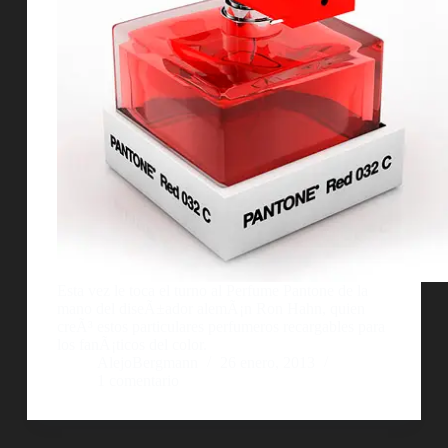
Esta vez le toca el turno al Perfume Pantone de la
mano del diseÃ±ador alemÃ¡n Ron Hahn, quien
creÃ³ estos particulares perfumeros recargables para
los fanÃ¡ticos del color.
AlejoBergmann
26 enero, 2013
1 comentario