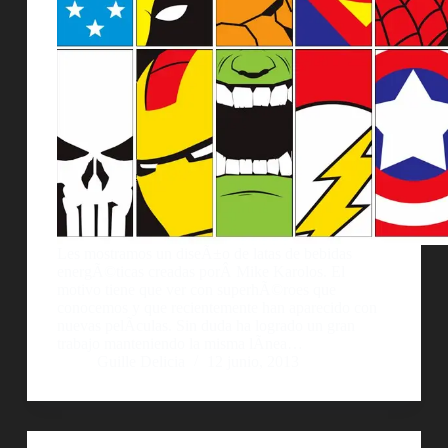
Les mostramos un diseÃ±o de latas de bebidas
energÃ©ticas creadas porÂ Mike Karolos. El
motivo tiene que ver con superhÃ©roes que
conocemos y que recientemente han aparecido con
nuevas pelÃ­culas. Sin duda ha logrado un gran
trabajo manteniendo la misma lÃ­nea…
Guille Delicia
12 junio, 2013