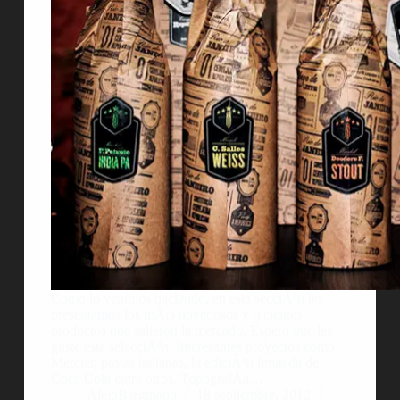
Como lo venimos haciendo, en esta secciÃ³n les
presentamos los mÃ¡s novedosos y recientes
productos que salieron la mercado. Espero que les
guste esta selecciÃ³n. Interesantes proyectos como
Mercier, pastas italianas, la ediciÃ³n limitada de
Coca Cola entre otros. TopografÃ­a…
AlejoBergmann
18 septiembre, 2012