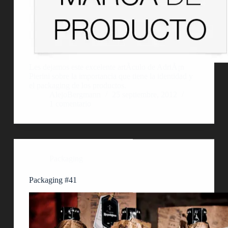
Les dejamos este excelente artÃ­culo de AdriÃ¡n
Pierini sobre la importancia que tiene la identidad y
el packaging de los productos.
AlejoBergmann
25 septiembre, 2012
1 comentario
Packaging
Packaging #41