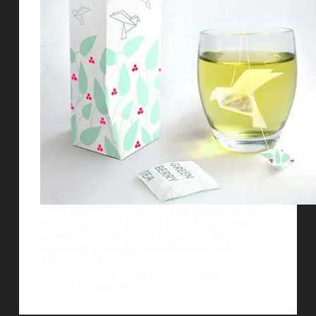
Como sabemos se nos enseÃ±a a no juzgar por la
primer impresiÃ³n fÃ­sica, pero en lo que respecta a
la venta de productos en muchas ocasiones es
superficial, si algo nos atrae fÃ­sicamente lo
queremos. Cuantas veces has comprado algo…
diedonadio
18 diciembre, 2012
2 comentarios