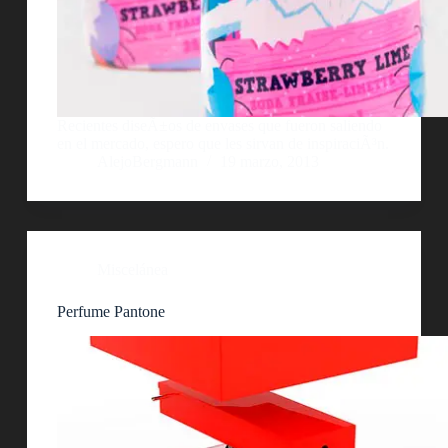
Recientes diseÃ±os de envases que fueron saliendo
en el mercado, espero que les sirvan de inspiraciÃ³n.
AlejoBergmann
19 marzo, 2013
Miscelánea
Perfume Pantone