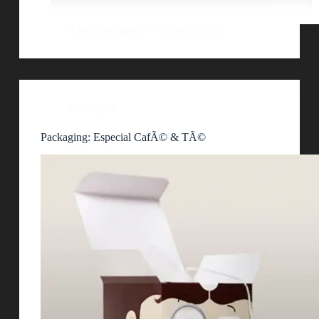
AlejoBergmann
30 abril, 2013
Packaging
Packaging: Especial CafÃ© & TÃ©