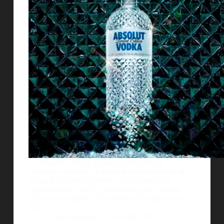
La fama de Absolut Vodka proviene de sus
excelentes campaÃ±as publicitarias basadas en la
forma Ãºnica de su botella. Estas campaÃ±as
comenzaron en 1980 y ya son mÃ¡s de 1500 las
grÃ¡ficas realizadas. A continuaciÃ³n algunas de
ellas.
AlejoBergmann
8 octubre, 2012