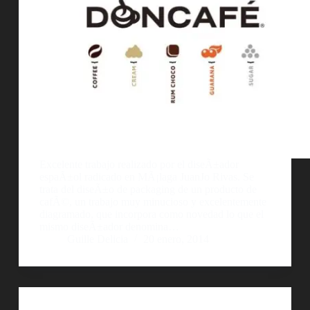
Excelente trabajo realizado por el diseÃ±ador
espaÃ±ol radicado en MÃ¡laga JuanJo Rivas. Se
trata del diseÃ±o de packaging de un producto de
cafÃ©, un trabajo muy minucioso y excelentemente
diagramado, que incorpora como novedad lo que el
mismo diseÃ±ador denomina…
Guille Delicia
20 enero, 2014