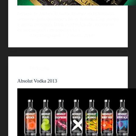
Con una imagen noble y sofisticada, la nueva
cerveza de Ambev Ecuador irrumpe en el mercado
cervecero para quedarse y hacer historia. Con cuerpo
y aroma profundo, Biela es el mÃ¡s alto exponente
de su categorÃ­a en aquel paÃ­s y…
AlejoBergmann
2 enero, 2014
Packaging
Absolut Vodka 2013