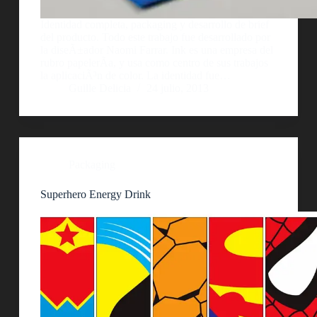
Identidad completa, packaging y desarrollo de brief
del producto. Todo este trabajo fue desarrollado por
la diseÃ±ador Naomi Farrar. Ink es una empresa del
rubro papelerÃ­a, y usa como centro de sus trabajos
la aplicaciÃ³n de color. La identidad fue…
Guille Delicia
24 julio, 2013
Packaging
Superhero Energy Drink