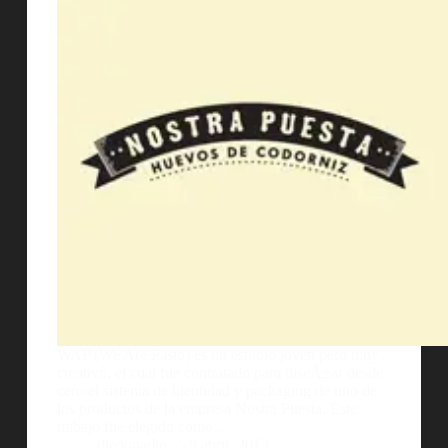
WAP (We Are Pasto) es un estudio joven pero muy
creativo, el cual fue contratado para diseÃ±ar desde
cero el sistema de identidad y packaging de uno de
los productos de la empresa Nostra Puesta. Este
trabajo fue elegido como…
diedonadio
9 abril, 2013