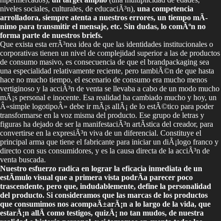
niveles sociales, culturales, de educaciÃ³n),
una competencia
arrolladora, siempre atenta a nuestros errores, un tiempo mÃ­
nimo para transmitir el mensaje, etc. Sin dudas, lo comÃºn no
forma parte de nuestros briefs.
Que exista esta errÃ³nea idea de que las identidades institucionales o
corporativas tienen un nivel de complejidad superior a las de productos
de consumo masivo, es consecuencia de que el brandpackaging sea
una especialidad relativamente reciente, pero tambiÃ©n de que hasta
hace no mucho tiempo, el escenario de consumo era mucho menos
vertiginoso y la acciÃ³n de venta se llevaba a cabo de un modo mucho
mÃ¡s personal e inocente. Esa realidad ha cambiado mucho y hoy, un
Â«simple logotipoÂ» debe ir mÃ¡s allÃ¡ de lo estÃ©tico para poder
transformarse en la voz misma del producto. Ese grupo de letras y
figuras ha dejado de ser la manifestaciÃ³n artÃ­stica del creador, para
convertirse en la expresiÃ³n viva de un diferencial. Constituye el
principal arma que tiene el fabricante para iniciar un diÃ¡logo franco y
directo con sus consumidores, y es la causa directa de la acciÃ³n de
venta buscada.
Nuestro esfuerzo radica en lograr la eficacia inmediata de un
estÃ­mulo visual que a primera vista podrÃ­a parecer poco
trascendente, pero que, indudablemente, define la personalidad
del producto. Si consideramos que las marcas de los productos
que consumimos nos acompaÃ±arÃ¡n a lo largo de la vida, que
estarÃ¡n allÃ­ como testigos, quizÃ¡ no tan mudos, de nuestra