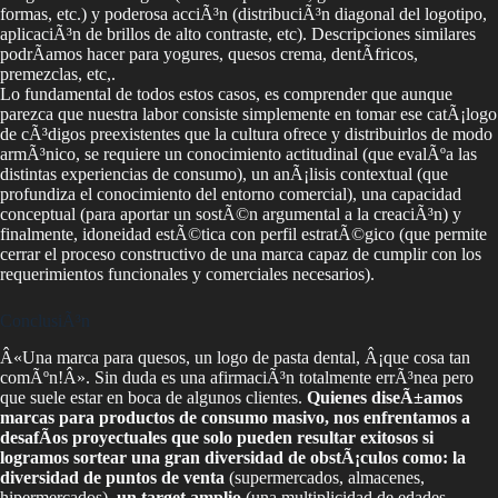
formas, etc.) y poderosa acciÃ³n (distribuciÃ³n diagonal del logotipo,
aplicaciÃ³n de brillos de alto contraste, etc). Descripciones similares
podrÃ­amos hacer para yogures, quesos crema, dentÃ­fricos,
premezclas, etc,.
Lo fundamental de todos estos casos, es comprender que aunque
parezca que nuestra labor consiste simplemente en tomar ese catÃ¡logo
de cÃ³digos preexistentes que la cultura ofrece y distribuirlos de modo
armÃ³nico, se requiere un conocimiento actitudinal (que evalÃºa las
distintas experiencias de consumo), un anÃ¡lisis contextual (que
profundiza el conocimiento del entorno comercial), una capacidad
conceptual (para aportar un sostÃ©n argumental a la creaciÃ³n) y
finalmente, idoneidad estÃ©tica con perfil estratÃ©gico (que permite
cerrar el proceso constructivo de una marca capaz de cumplir con los
requerimientos funcionales y comerciales necesarios).
ConclusiÃ³n
Â«Una marca para quesos, un logo de pasta dental, Â¡que cosa tan
comÃºn!Â». Sin duda es una afirmaciÃ³n totalmente errÃ³nea pero
que suele estar en boca de algunos clientes.
Quienes diseÃ±amos
marcas para productos de consumo masivo, nos enfrentamos a
desafÃ­os proyectuales que solo pueden resultar exitosos si
logramos sortear una gran diversidad de obstÃ¡culos como: la
diversidad de puntos de venta
(supermercados, almacenes,
hipermercados),
un target amplio
(una multiplicidad de edades,