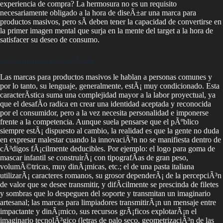
experiencia de compra? La hermosura no es un requisito
necesariamente obligado a la hora de diseÃ±ar una marca para
productos masivos, pero sÃ­ deben tener la capacidad de convertirse en
la primer imagen mental que surja en la mente del target a la hora de
satisfacer su deseo de consumo.
Las apariencias no engaÃ±an
Las marcas para productos masivos le hablan a personas comunes y
por lo tanto, su lenguaje, generalmente, estÃ¡ muy condicionado. Esta
caracterÃ­stica suma una complejidad mayor a la labor proyectual, ya
que el desafÃ­o radica en crear una identidad aceptada y reconocida
por el consumidor, pero a la vez necesita personalidad e imponerse
frente a la competencia. Aunque suela pensarse que el pÃºblico
siempre estÃ¡ dispuesto al cambio, la realidad es que la gente no duda
en expresar malestar cuando la innovaciÃ³n no se manifiesta dentro de
cÃ³digos fÃ¡cilmente deducibles. Por ejemplo: el logo para goma de
mascar infantil se construirÃ¡ con tipografÃ­as de gran peso,
volumÃ©tricas, muy dinÃ¡micas, etc.; el de una pasta italiana
utilizarÃ¡ caracteres romanos, su grosor dependerÃ¡ de la percepciÃ³n
de valor que se desee transmitir, y difÃ­cilmente se prescinda de filetes
y sombras que lo despeguen del soporte y transmitan un imaginario
artesanal; las marcas para limpiadores transmitirÃ¡n un mensaje entre
impactante y dinÃ¡mico, sus recursos grÃ¡ficos explotarÃ¡n el
imaginario tecnolÃ³gico (letras de palo seco, geometrizaciÃ³n de las