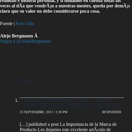
realidad e historia personal, y si tomamos en cuenta todas las
veces al dÃ­a que vendrÃ¡n a nuestras mentes, queda por demÃ¡s
claro que su valor no debe considerarse poca cosa.
Fuente |
Foro Alfa
Alejo Bergmann Â
Seguir a @AlejoBergmann
Un comentario
CSS Brigit | Best Web Design Gallery | Beautiful
websites | Your fountain of inspiration, Daily updated
25 SEPTIEMBRE, 2012 / 2:36 PM
RESPONDER
[…] published a post La Importancia de la Marca de
Producto Les dejamos este excelente artÃ­culo de