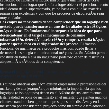
capacidad de captaciÃ³n mucho mayor que a una marca de corte
institucional. Para lograr que la oferta logre obtener el posicionamiento
ideal dentro de un supermercado, ya no basta con que las materias
primas sean excelentes y con que los procesos de elaboraciÃ³n sean
muy cuidados.
Las empresas fabricantes deben comprender que un logotipo bien
gestado puede transformarse en uno de los aliados estratÃ©gicos
mÃ¡s valiosos. Es fundamental incorporar la idea de que para
desencadenar en el target el mecanismo de consumo
(observaciÃ³n, detecciÃ³n, selecciÃ³n y compra), resulta bÃ¡sico
poner especial foco en el disparador del proceso.
El fracaso
funcional de una marca para productos masivos, puede llegar a
destrozar la estrategia comunicacional mÃ¡s osada. Su Ã©xito permite
construir en torno a ella un imaginario poderoso capaz de resistir los
ataques mÃ¡s sÃ³lidos de la competencia.
Ignorar el potencial comercial en una marca de productos masivos es
despreciar su imagen misma
Es curioso observar que aÃºn existen empresarios o profesionales del
marketing de alta jerarquÃ­a que minimizan la importancia que los
logotipos (o isologotipos) tienen en el Ã©xito de sus lanzamientos.
Esta realidad se pone de manifiesto en el malestar que sienten muchos
clientes cuando deben aprobar un presupuesto de diseÃ±o y en la
insistencia por considerar el proyecto como un simple Ã­tem adicional