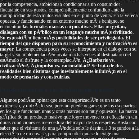
por la competencia, ambicionan condicionar a un consumidor
fluctuante en sus gustos, comprensiblemente confundido ante la
multiplicidad de estÃ­mulos visuales en el punto de venta. En la vereda
opuesta, y funcionando en un entorno mucho mÃ¡s benigno, se
encuentran
las formales marcas corporativas. Ellas no gritan,
dialogan con su pÃºblico en un lenguaje mucho mÃ¡s civilizado.
Su exposiciÃ³n tiene mÃ¡s posibilidades de ser privilegiada. El
tiempo del que disponen para su reconocimiento y motivaciÃ³n es
mayor.
La competencia pocas veces se interpone en el dialogo con su
target y su implementaciÃ³n invita muchas veces al destinatario del
estÃ­mulo al disfrute y la contemplaciÃ³n.
Â¿Barbarie vs.
civilizaciÃ³n?, Â¿impulso vs. racionalidad? Se trata de dos
realidades bien distintas que inevitablemente influirÃ¡n en el
modo de pensarlas y construirlas.
De nada sirve ser bueno si los demÃ¡s no saben que existo
Algunos podrÃ­an opinar que esta categorizaciÃ³n es un tanto
extremista, y quizÃ¡ lo sea, pero no puede negarse que los escenarios
en los que funcionan unas y otras marcas son muy opuestos. La marca
grÃ¡fica de un producto masivo que logre moverse con eficacia en tan
duras condiciones es merecedora del mayor de los respetos. Basta con
saber que el visitante de una gÃ³ndola solo le destina 1,3 segundos a la
elecciÃ³n de un envase, para comprender que se le exige una