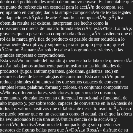
dentro del pedido de desarrollo de un nuevo envase. Es lamentable que
un punto de referencia tan esencial para la acciÃ³n de compra, sea
equiparado en complejidad a la simple composiciÃ³n de textos legales
o adaptaciones bÃ¡sica de arte. Cuando la composiciÃ³n grÃ¡fica
obtenida resulta ser exitosa, interpretan ese hecho como la
consecuencia directa de una afortunada elecciÃ³n estÃ©tica. Lo mÃ¡s
grave es que, a pesar de su comprobada eficacia, aÃºn sostienen que el
rol de la marca grÃ¡fica de producto es pasible de ser reducida a lo
meramente descriptivo, y suponen, para su propio perjuicio, que el
tÃ©rmino Â«marcaÂ» solo le cabe a los grandes servicios y a las
grandes empresas o corporaciones.
Esta visiÃ³n limitante del branding menoscaba la labor de quienes dÃ­a
a dÃ­a trabajamos arduamente para transformar las identidades de
productos (jugos, antitranspirantes, golosinas, galletitas, etc.) en
recursos clave de las estrategias de consumo. Esta acepciÃ³n pobre
reduce a simples dibujantes a los que somos capaces de convertir
simples letras, palabras, formas y colores, en conjuntos compositivos
sÃ³lidos, diferenciadores, seductores, impulsores de consumo,
pregnantes, vinculantes con su diferencial emocional o funcional, de
alto impacto y, por sobre todo, capaces de convertirse en la sÃ­ntesis de
todos los valores positivos que el fabricante desea transmitir. Â¿Acaso
se puede pensar que en un escenario como el actual, en el que la oferta
ha evolucionado hacia una autÃ©ntica ciencia de la acciÃ³n y
reacciÃ³n, los diseÃ±adores de brandpackaging solo pueden ser
gestores de figuras bellas para que Â«DoÃ±a RosaÂ» disfrute de su