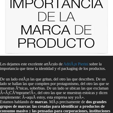
Les dejamos este excelente artÃ­culo de
AdriÃ¡n Pierini
sobre la
importancia que tiene la identidad y el packaging de los productos.
De un lado estÃ¡n las que gritan, del otro las que describen. De un
lado se hallan las que compiten por protagonismo, del otro las que se
muestran Ãºnicas, soberbias. De un lado se ubican las que exclaman
Â«Â¡CÃ³mprame!Â», del otro las que se muestran estoicas y dicen
simplemente: Â«aquÃ­ estoy, esta empresa soy yoÂ».
Estamos hablando de
marcas
. MÃ¡s precisamente de
dos grandes
grupos de marcas
:
las creadas para identificar a productos de
consumo masivo
y
las pensadas para corporaciones, instituciones