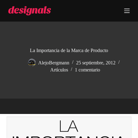
S
a
l
t
a
r
a
l
c
La Importancia de la Marca de Producto
o
n
AlejoBergmann
25 septiembre, 2012
t
Artículos
1 comentario
e
n
i
d
o