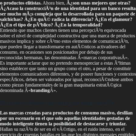
o productos elitistas.
Ahora bien,
Â¿son unas mejores que otras?
Â¿Acaso la construcciÃ³n de una identidad para un banco resulta
ser mucho mÃ¡s compleja que la desarrollada para un paquete de
salchichas? Â¿En quÃ© radica la diferencia? Â¿En el glamour?
Â¿En el tipo de pÃºblico? Â¿En la temporalidad?
Entiendo que muchos clientes tienen una percepciÃ³n equivocada
sobre el nivel de complejidad constructiva que una marca de productos
masivos implica y sobre cÃ³mo estos elementos de comunicaciÃ³n,
que pueden llegar a transformarse en autÃ©nticos activadores del
consumo, en ocasiones son posicionados por debajo de sus
reconocidas hermanas, las denominadas Â«marcas corporativasÂ».
Es importante aclarar que no pretendo menospreciar a estas Ãºltimas
sino establecer que tanto un grupo como el otro, a pesar de constituir
elementos comunicadores diferentes, y de poseer funciones y contextos
especÃ­ficos, deben ser valorados por igual, reconociÃ©ndose ambos
como piezas fundamentales de la gran maquinaria estratÃ©gica
denominada Â«
branding
Â».
Dos contextos diferentes que condicionan forma y funciÃ³n
Las marcas creadas para productos de consumo masivo, desfilan
por un escenario en el que solo aquellas identidades gestadas de
modo inteligente tienen la posibilidad de destacarse y triunfar.
Hallan su razÃ³n de ser en el vÃ©rtigo, en el ruido intenso, en el
ejercicio de cruentas batallas en las que los distintos mensajes emitidos