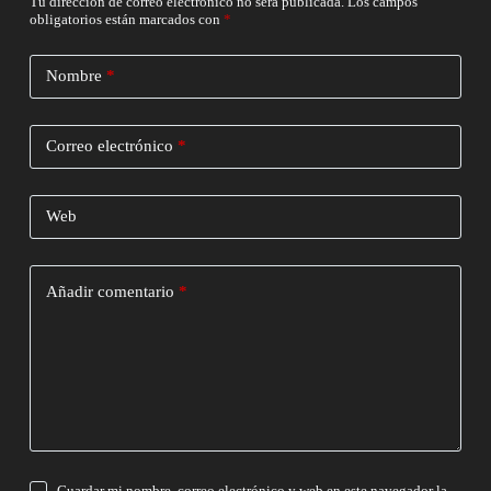
Tu dirección de correo electrónico no será publicada.
Los campos
obligatorios están marcados con
*
Nombre
*
Correo electrónico
*
Web
Añadir comentario
*
Guardar mi nombre, correo electrónico y web en este navegador la