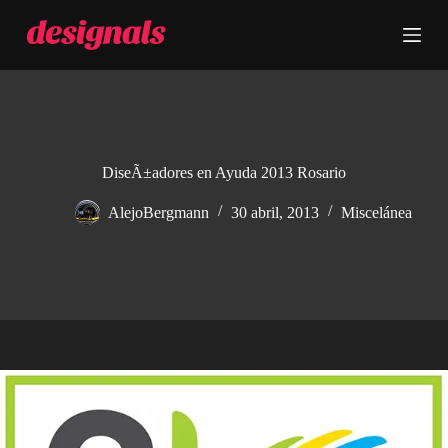
S
a
l
t
a
r
a
l
c
DiseÃ±adores en Ayuda 2013 Rosario
o
n
AlejoBergmann
30 abril, 2013
Miscelánea
t
e
n
i
d
o