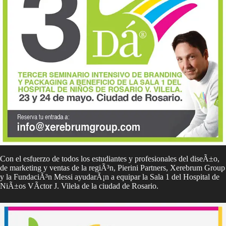
Con el esfuerzo de todos los estudiantes y profesionales del diseÃ±o,
de marketing y ventas de la regiÃ³n, Pierini Partners, Xerebrum Group
y la FundaciÃ³n Messi ayudarÃ¡n a equipar la Sala 1 del Hospital de
NiÃ±os VÃ­ctor J. Vilela de la ciudad de Rosario.