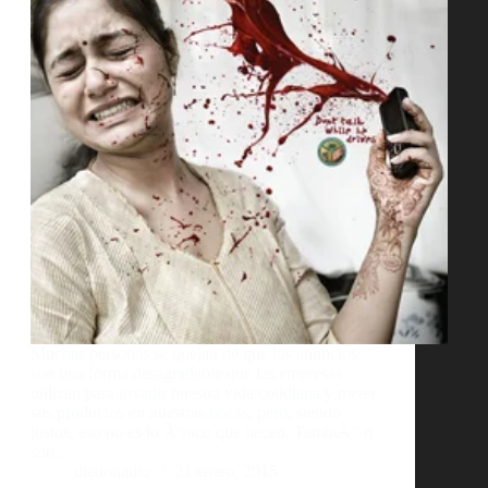
Muchas personas se quejan de que los anuncios
son una forma desagradable que las empresas
utilizan para invadir nuestra vida cotidiana y meter
sus productos en nuestras bocas, pero, siendo
justos, eso no es lo Ãºnico que hacen. TambiÃ©n
son…
diedonadio
21 enero, 2015