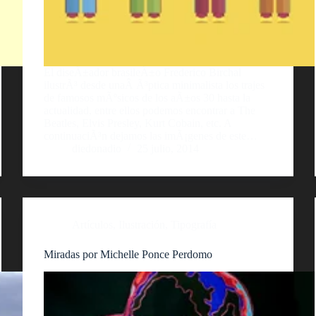
El diseÃ±ador brasileÃ±o Frederico Birchal
ilustrÃ³ desde unaÂ Ã³ptica minimalista los trajes
de famosos mÃºsicos de los aÃ±os 30 hasta la
actualidad, entre ellos podemos encontrar a The
Beatles, Elvis Presley, Kurt Cobain, etc. A
continuaciÃ³n dejamos las imÃ¡genes de este…
diedonadio
25 julio, 2014
Artículos
,
Ilustración
,
Tipografía
Miradas por Michelle Ponce Perdomo