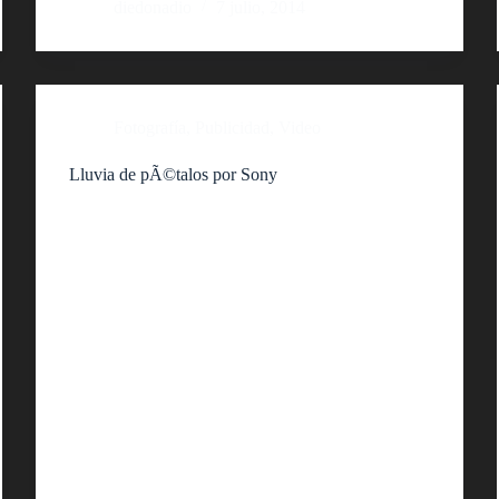
diedonadio
7 julio, 2014
Fotografía
,
Publicidad
,
Video
Lluvia de pÃ©talos por Sony