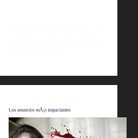
CrÃ©dito de la imagen: Shutterstock La
campaÃ±a de PETA que muestra lo que esconde
tu bolso de piel Un anuncio de la asociaciÃ³n
animalista muestra a los consumidores Ã³rganos
artificiales de animales muertos. Los clientesÂ de
una tienda de artÃ­culos de…
diedonadio
16 mayo, 2016
Ilustración
,
Posters
,
Publicidad
,
Web
Los anuncios mÃ¡s impactantes