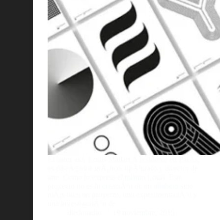
El autor esÂ Louis Mallart,Â residente en ParÃ­s,
es diseÃ±ador grÃ¡fico, tipÃ³grafo y director de
arte. Como lo expresa el mismo Louis: Este
proyecto no es la creaciÃ³n de un alfabeto sino
mÃ¡s bien un proyecto, una experimentaciÃ³n y
una investigaciÃ³n de…
diedonadio
19 noviembre, 2015