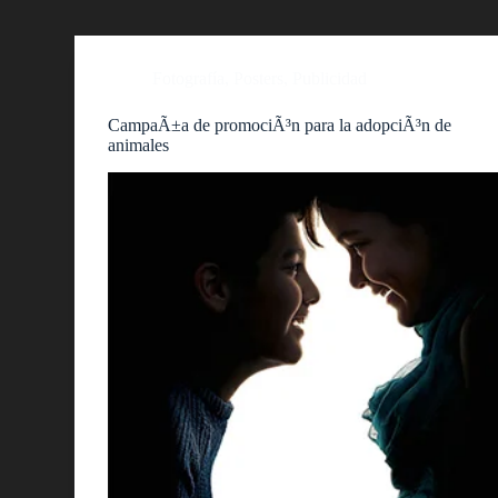
Fotografía
,
Posters
,
Publicidad
CampaÃ±a de promociÃ³n para la adopciÃ³n de
animales