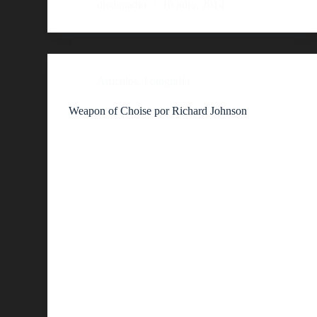
diedonadio
10 julio, 2014
Artículos
,
Fotografía
Weapon of Choise por Richard Johnson