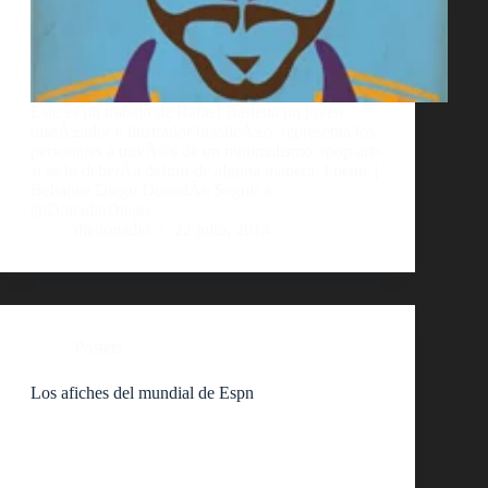
Este es un trabajo de Rafael Barletta un joven
diseÃ±ador e ilustrador brasileÃ±o, representa los
personajes a travÃ©s de un minimalismo «pop art»
si se lo deberÃ­a definir de alguna manera. Fuente |
Behance Diego DonadÃ­o Seguir a
@DonadioDiego
diedonadio
22 julio, 2014
Posters
Los afiches del mundial de Espn