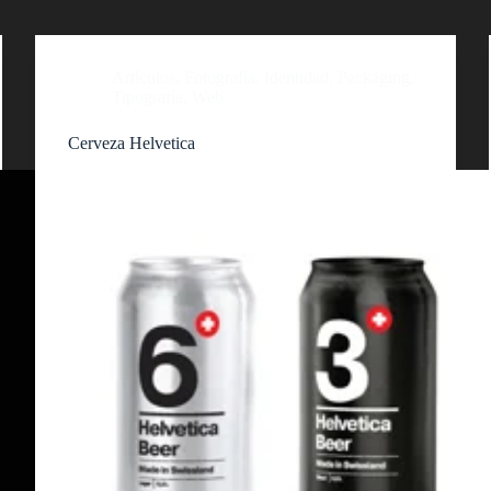
Artículos
,
Fotografía
,
Identidad
,
Packaging
,
Tipografía
,
Web
Cerveza Helvetica