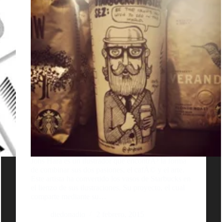
Johs Hara es un ilustrador que encontrÃ³ la forma
de combinar sus dos pasiones, el cafÃ© y el arte.
Este artista ha convertido los vasos de Starbucks en
el lienzo de sus ilustraciones. Su proyecto, el cual
comparte mediante su…
diedonadio
2 febrero, 2015