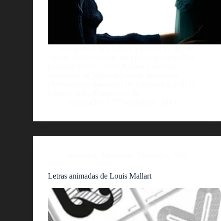
El fotÃ³grafo Amol Jadhav y el director de arte
Pranav Bhide crearon una poderosa campaÃ±a
para que World For All Animal Care And
Adoptions en Mumbai Usando ingeniosas
tÃ©cnicas de iluminaciÃ³n y encuadre, el dÃºo
creativo realizÃ³ una serie de…
diedonadio
27 septiembre, 2019
Artículos
,
Ilustración
,
Tipografía
,
Web
Letras animadas de Louis Mallart