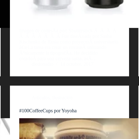
Imagen de cortesÃ­a por: Shutterstock Â Â Â Â
Â Â Â Â Â Â Â Fue diseÃ±ada por Sasha
Kischenko de Rusia como proyectoÂ universitario.
â€œLa tarea era crear un envaseÂ utilizando
Ãºnicamente la tipografÃ­a. He decidido
crearloÂ para una cerveza suiza, asÃ­…
diedonadio
14 octubre, 2017
Artículos
,
Ilustración
#100CoffeeCups por Yoyoha