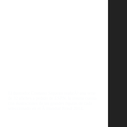
El ilustrador Cristiano Siqueira realizÃ³ una serie
de 32 afiches a pedido de ESPN, la misma cuenta
con ilustraciones de las grandes figuras de cada
seleccionado en el Â mundial Brasil 2014.