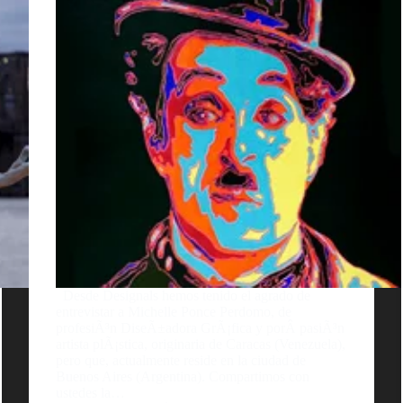
Desde Designals hemos tenido el agrado de
entrevistar a Michelle Ponce Perdomo, de
profesiÃ³n DiseÃ±adora GrÃ¡fica y porÂ pasiÃ³n
artista plÃ¡stica, originaria de Caracas (Venezuela),
pero que, actualmente reside en la ciudad de
Buenos Aires (Argentina). Compartimos con
ustedes la…