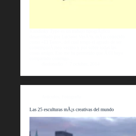
Kandinky Type es un trabajo tipogrÃ¡fico
desarrollado por Luciano VerÃ³n, mÃ¡s conocido
como «El Tano», del cual tengo el agrado de ser
contemporÃ¡neo vecino y por sobre todas las
cosas amigo. Eso me ha permitido que Ã©l haya
compartido conmigo…
diedonadio
7 octubre, 2014
Artículos
,
Fotografía
Las 25 esculturas mÃ¡s creativas del mundo