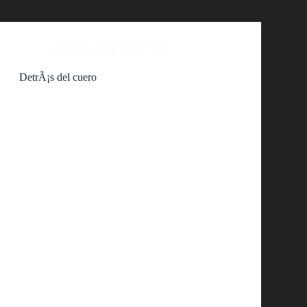
Artículos
,
Publicidad
,
Video
DetrÃ¡s del cuero