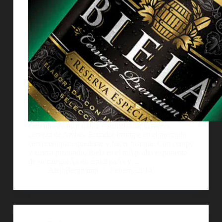
Con una imagen noble y sofisticada, la nueva
cerveza de Ambev Ecuador irrumpe en el mercado
cervecero para quedarse y hacer historia. Con cuerpo
y aroma profundo, Biela es el mÃ¡s alto exponente
de su categorÃ­a en aquel paÃ­s y…
AlejoBergmann
2 enero, 2014