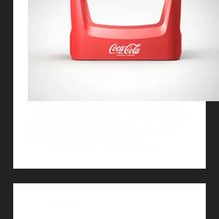
El diseÃ±ador Ferdi Fikri de Bulgaria creÃ³ este
concepto para los cajones de Coca Cola. Su misiÃ³n
estÃ¡ basada en el compromiso de Coca Cola por
hacer un cambio positivo en el mundo. Fueron
diseÃ±ados con la idea de disminuir…
AlejoBergmann
29 agosto, 2013
Packaging