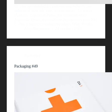
En esta oportunidad les presentamos envases que
salieron al mercado muy recientemente. La nueva
lÃ­nea de fragancias Puma, los coloridos vinos
Aquarelle Estate, maravillosas ilustraciones para Rio
Coffee y los reconocidos chocolates Willy Wonka.
AlejoBergmann
24 octubre, 2013
Packaging
Packaging #49