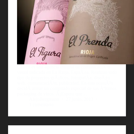
Calcco es una agencia integral de comunicaciÃ³n
visual radicada en La Rioja, EspaÃ±a. Realizan todo
tipo de proyectos grÃ¡ficos, fotografÃ­a, diseÃ±o
web, comunicaciÃ³n, publicidad. En esta ocasiÃ³n
decidÃ­ armar un compilado especial de sus Ãºltimos
packaging de vinos. Â¡Espero que…
AlejoBergmann
27 junio, 2013
1 comentario