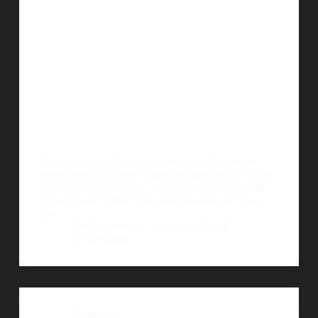
En esta oportunidad les presentamos 3 proyectos
interesantes. En primer lugar los repuestos escolares
Ã‰xitos. Por otro lado, los Ãºltimos productos de
FrÃ­o Rico en PerÃº y el elegante aceite de oliva
Lio.
AlejoBergmann
28 marzo, 2014
1 comentario
Tipografía