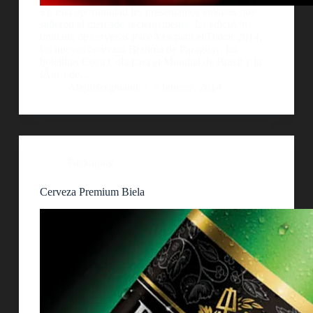
En esta oportunidad les presentamos envases que
salieron al mercado recientemente. La ediciÃ³n
limitada de cervezas PaceÃ±a para el Dakar 2014,
las nuevas cervezas Brahma de Paraguay, las
botellitas Coca Cola para el Mundial de Brasil y la
lÃ­nea de…
AlejoBergmann
5 febrero, 2014
Packaging
Cerveza Premium Biela