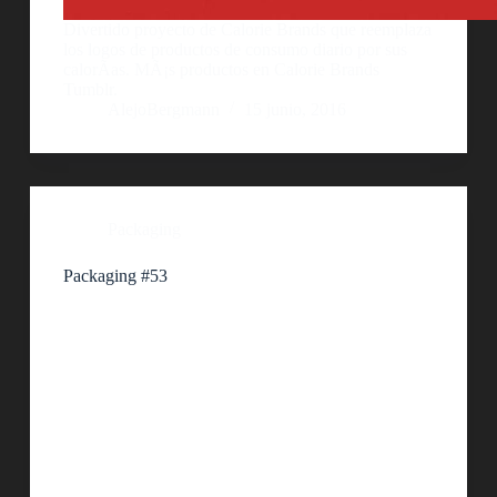
Divertido proyecto de Calorie Brands que reemplaza
los logos de productos de consumo diario por sus
calorÃ­as. MÃ¡s productos en Calorie Brands
Tumblr.
AlejoBergmann
15 junio, 2016
Packaging
Packaging #53