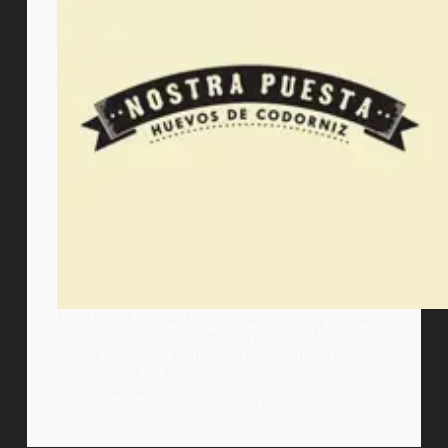
WAP (We Are Pasto) es un estudio joven pero muy
creativo, el cual fue contratado para diseÃ±ar desde
cero el sistema de identidad y packaging de uno de
los productos de la empresa Nostra Puesta. Este
trabajo fue elegido como…
diedonadio
9 abril, 2013