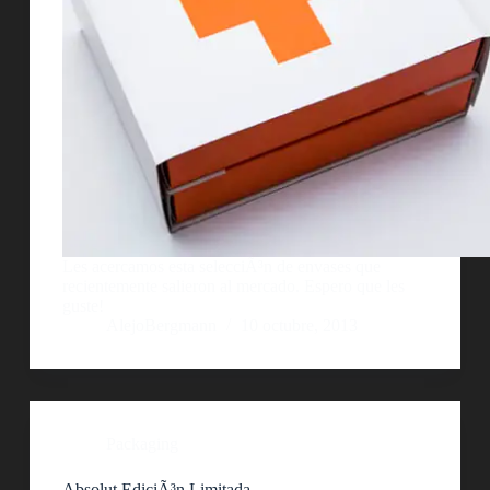
Les acercamos esta selecciÃ³n de envases que
recientemente salieron al mercado. Espero que les
guste!
AlejoBergmann
10 octubre, 2013
Packaging
Absolut EdiciÃ³n Limitada