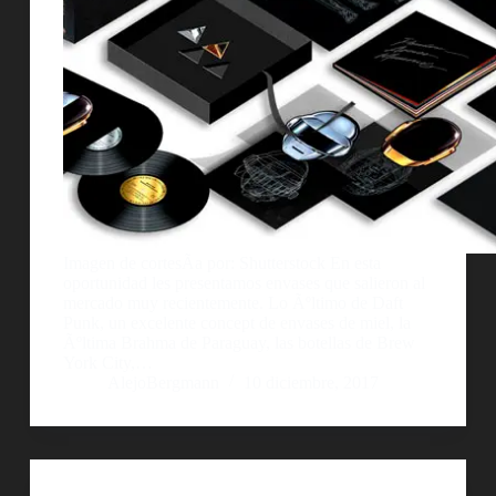
Imagen de cortesÃ­a por: Shutterstock En esta
oportunidad les presentamos envases que salieron al
mercado muy recientemente. Lo Ãºltimo de Daft
Punk, un excelente concept de envases de miel, la
Ãºltima Brahma de Paraguay, las botellas de Brew
York City,…
AlejoBergmann
10 diciembre, 2017