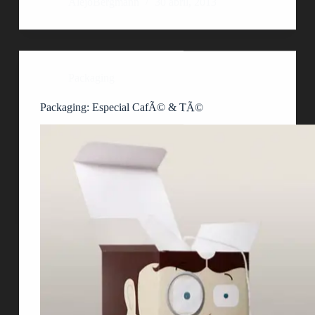
AlejoBergmann
30 abril, 2013
Packaging
Packaging: Especial CafÃ© & TÃ©