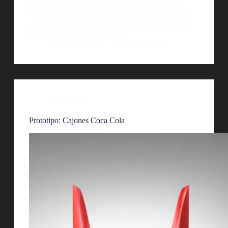
botellas Ãºnicas. Absolut siempre experimentÃ³
nuevas tÃ©cnicas para desarrollar sus innovadores
productos. Durante el proceso de creaciÃ³n de las
botellas, se vertiÃ³ una gota de…
AlejoBergmann
2 octubre, 2013
Packaging
Prototipo: Cajones Coca Cola