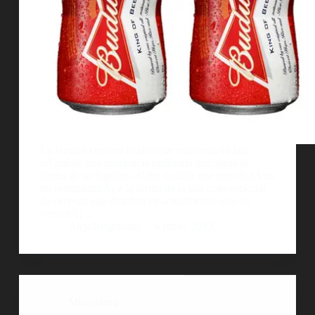
La famosa cerveza Budweiser reinventa su lata
dÃ¡ndole una apariencia estilizada que sigue la
forma de su logotipo. Cabe resaltar que este diseÃ±o
no reemplazarÃ¡ a la forma de la lata convencional
de cerveza que distribuyen actualmente; solo se
venderÃ¡…
AlejoBergmann
6 junio, 2013
Miscelánea