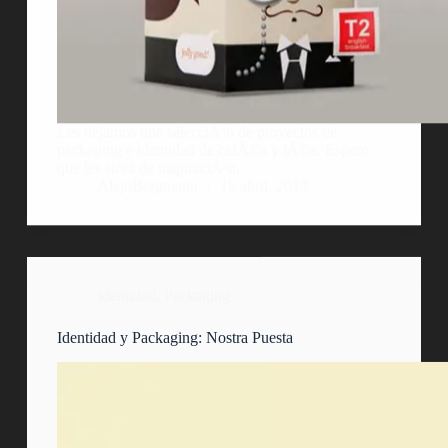
Les dejamos una selecciÃ³n de proyectos de
packaging e identidad de cafÃ©s y tÃ©s. Espero
que les sirva de inspiraciÃ³n.
AlejoBergmann
15 abril, 2013
Identidad
,
Packaging
Identidad y Packaging: Nostra Puesta