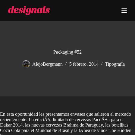
S
a
l
t
a
r
a
l
c
Packaging #52
o
n
AlejoBergmann
5 febrero, 2014
Tipografía
t
e
n
i
d
o
En esta oportunidad les presentamos envases que salieron al mercado
recientemente. La ediciÃ³n limitada de cervezas PaceÃ±a para el
Dakar 2014, las nuevas cervezas Brahma de Paraguay, las botellitas
Coca Cola para el Mundial de Brasil y la lÃ­nea de vinos The Hidden