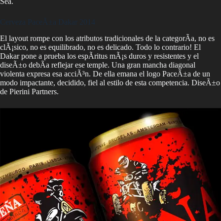
Sea.
Cerveza PaceÃ±a Dakar 2014
El layout rompe con los atributos tradicionales de la categorÃ­a, no es
clÃ¡sico, no es equilibrado, no es delicado. Todo lo contrario! El
Dakar pone a prueba los espÃ­ritus mÃ¡s duros y resistentes y el
diseÃ±o debÃ­a reflejar ese temple. Una gran mancha diagonal
violenta expresa esa acciÃ³n. De ella emana el logo PaceÃ±a de un
modo impactante, decidido, fiel al estilo de esta competencia. DiseÃ±o
de Pierini Partners.