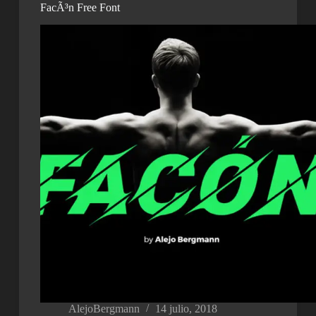
FacÃ³n Free Font
AlejoBergmann
14 julio, 2018