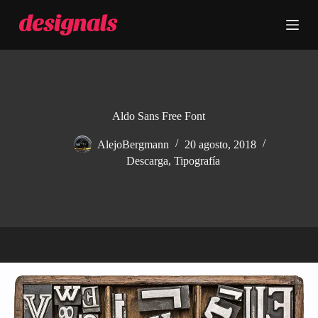
S
a
l
t
a
r
a
l
c
Aldo Sans Free Font
o
n
AlejoBergmann
20 agosto, 2018
t
Descarga
,
Tipografía
e
n
i
d
o