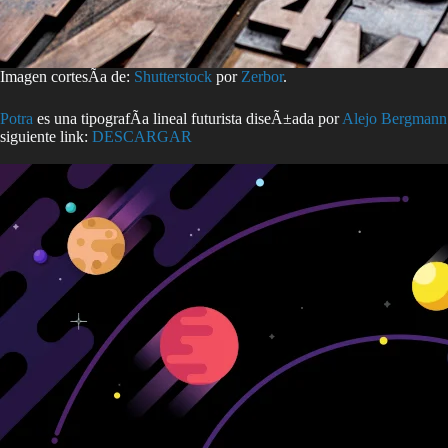
Imagen cortesÃ­a de:
Shutterstock
por
Zerbor
.
Potra
es una tipografÃ­a lineal futurista diseÃ±ada por
Alejo Bergmann
siguiente link:
DESCARGAR