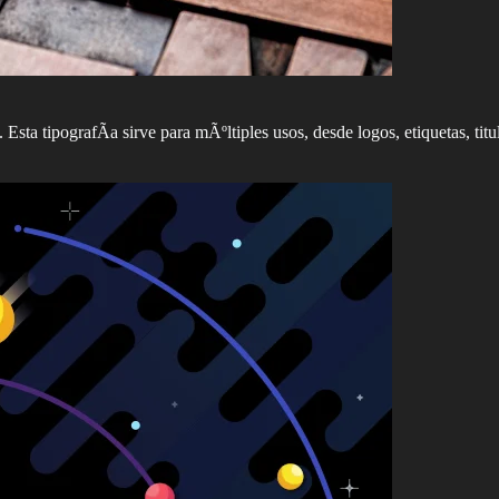
. Esta tipografÃ­a sirve para mÃºltiples usos, desde logos, etiquetas, t