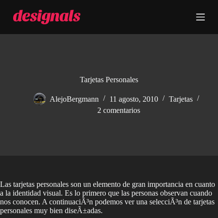
S
a
l
t
a
r
a
l
c
Tarjetas Personales
o
n
AlejoBergmann
11 agosto, 2010
Tarjetas
t
2 comentarios
e
n
i
d
o
Las tarjetas personales son un elemento de gran importancia en cuanto
a la identidad visual. Es lo primero que las personas observan cuando
nos conocen. A continuaciÃ³n podemos ver una selecciÃ³n de tarjetas
personales muy bien diseÃ±adas.