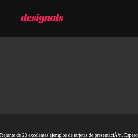
S
a
l
t
a
r
a
l
c
o
n
t
e
n
i
d
o
Rejunte de 20 excelentes ejemplos de tarjetas de presentaciÃ³n. Espero 