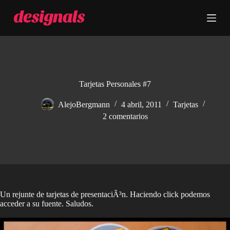
S
a
l
t
a
r
a
l
c
Tarjetas Personales #7
o
n
AlejoBergmann
4 abril, 2011
Tarjetas
t
2 comentarios
e
n
i
d
o
Un rejunte de tarjetas de presentaciÃ³n. Haciendo click podemos
acceder a su fuente. Saludos.