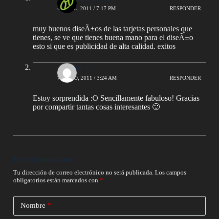
4 ABRIL, 2011 / 7:17 PM
RESPONDER
muy buenos diseÃ±os de las tarjetas personales que
tienes, se ve que tienes buena mano para el diseÃ±o
esto si que es publicidad de alta calidad. exitos
A Aybar J
7 MAYO, 2011 / 3:24 AM
RESPONDER
Estoy sorprendida :O Sencillamente fabuloso! Gracias
por compartir tantas cosas interesantes 🙂
Deja un comentario
Tu dirección de correo electrónico no será publicada.
Los campos
obligatorios están marcados con
*
Nombre
*