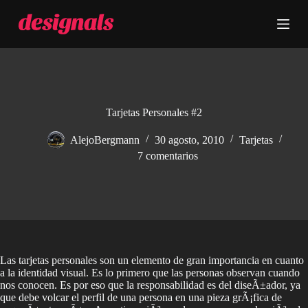
S
a
l
t
a
r
a
l
c
Tarjetas Personales #2
o
n
AlejoBergmann
30 agosto, 2010
Tarjetas
t
7 comentarios
e
n
i
d
o
Las tarjetas personales son un elemento de gran importancia en cuanto
a la identidad visual. Es lo primero que las personas observan cuando
nos conocen. Es por eso que la responsabilidad es del diseÃ±ador, ya
que debe volcar el perfil de una persona en una pieza grÃ¡fica de