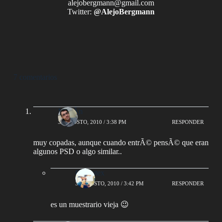
alejobergmann@gmail.com
Twitter:
@AlejoBergmann
7 comentarios
MartÃ­n
30 AGOSTO, 2010 / 3:38 PM
RESPONDER
muy copadas, aunque cuando entrÃ© pensÃ© que eran
algunos PSD o algo similar..
Guillotex
30 AGOSTO, 2010 / 3:42 PM
RESPONDER
es un muestrario vieja 😉