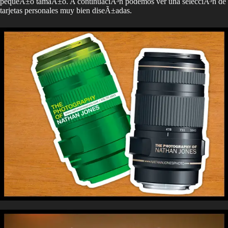
pequeÃ±o tamaÃ±o. A continuaciÃ³n podemos ver una selecciÃ³n de
tarjetas personales muy bien diseÃ±adas.