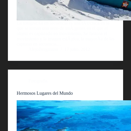
La fotografÃ­a en secuencia es una tÃ©cnica en la
que se toman una serie de imÃ¡genes en el que el
objeto es capturado en movimiento. Se fusiona el
movimiento y la imagen estÃ¡tica, la mayorÃ­a de las
capturas en secuencia…
AlejoBergmann
17 julio, 2012
Fotografía
Hermosos Lugares del Mundo