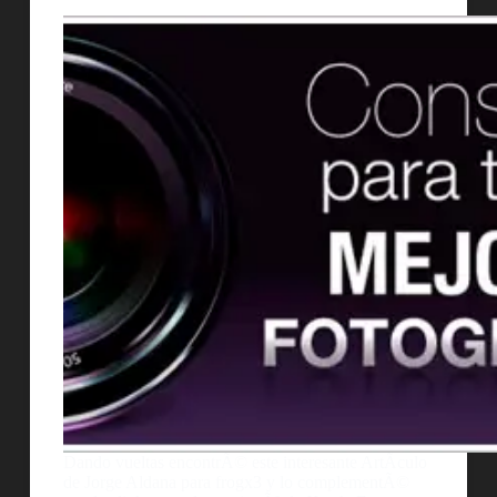
Dando vueltas encontrÃ© este interesante ArtÃ­culo
de Jorge Aldana para frogx3 y lo complementÃ©