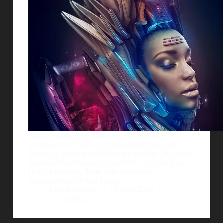
Adam Spizak es un ilustrador y diseÃ±ador de
Londres con 13 aÃ±os de experiencia tanto en
diseÃ±os para impresiÃ³n como digitales. Su mayor
inspiraciÃ³n proviene de la mÃºsica y de los libros.
Hoy les hacemos llegar estas excelentes
manipulaciones fotogrÃ¡ficas.
AlejoBergmann
26 julio, 2012
1 comentario