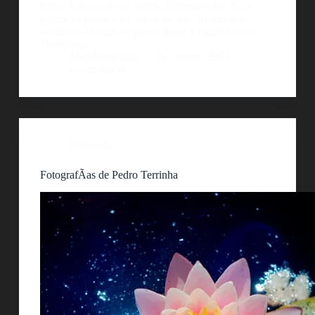
fotogrÃ¡ficas que se vieron Ãºltimamente. Estas
piezas ya pasan a ser obras de arte. Realmente
asombroso lo que se puede llegar a lograr con el
Photoshop.
AlejoBergmann
16 octubre, 2012
1 comentario
Fotografía
FotografÃ­as de Pedro Terrinha