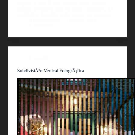
tragedia y otras de casi un aÃ±o mÃ¡s adelante
tomadas del mismo lugar en ambas situaciones. El
resultado es increible. Si las quieren ver en mayor…
AlejoBergmann
13 marzo, 2012
1 comentario
Fotografía
SubdivisiÃ³n Vertical FotogrÃ¡fica