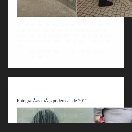
Interesante proyecto de Irina Werning (fotÃ³grafa
argentina) titulado «Back to the Future» (Volver al
Futuro). Serie de imÃ¡genes tomadas por todo el
mundo en las que se pueden contemplar fotografÃ­as
extraÃ±as y fascinantes. Espero que les guste como
a mi.…
AlejoBergmann
14 diciembre, 2011
5 comentarios
Fotografía
FotografÃ­as mÃ¡s poderosas de 2011