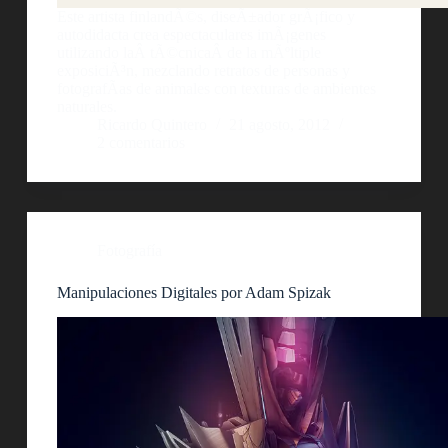
Este artista finlandÃ©s, diseÃ±ador grÃ¡fico y
autodidacta crea espectaculares imÃ¡genes
utilizando laÂ tÃ©cnicaÂ de la mÃºltiple
exposiciÃ³n, mezclando retratos de personas y
fotografÃ­as de animales con texturas de ambientes
naturales.
Ricardo Quintero
21 agosto, 2012
2 comentarios
Fotografía
Manipulaciones Digitales por Adam Spizak