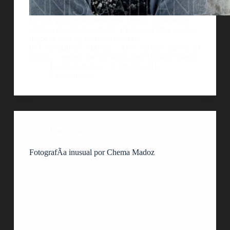
El fotÃ³grafo estadounidense Dennis Maitland se
anima a desafiar las alturas, y logra capturar escenas
desde la cima de edificios o dentro
deÂ cavidadesÂ edilicias .- AcÃ¡ les dejo algo de su
trabajo… espero que no sufran de vÃ©rtigo! Besos.
Lucila Bertazza
3 febrero, 2012
7 comentarios
Fotografía
FotografÃ­a inusual por Chema Madoz