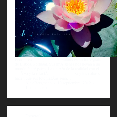
Pedro Terrinha, apodado Vibratum, es un fotÃ³grafo
de Lisboa, Portugal. Sus imÃ¡genes nos llevan a un
mundo fantÃ¡stico. La uniÃ³n de la realidad con el
sueÃ±o y la relaciÃ³n de la naturaleza y los colores
hacen que sus fotografÃ­as sean…
AlejoBergmann
10 septiembre, 2012
1 comentario
Fotografía