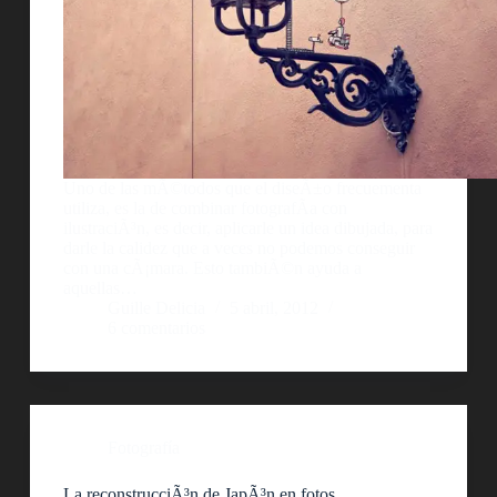
Uno de las mÃ©todos que el diseÃ±o frecuementa
utiliza, es la de combinar fotografÃ­a con
ilustraciÃ³n, es decir, aplicarle un idea dibujada, para
darle la calidez que a veces no podemos conseguir
con una cÃ¡mara. Esto tambiÃ©n ayuda a
aquellas…
Guille Delicia
5 abril, 2012
6 comentarios
Fotografía
La reconstrucciÃ³n de JapÃ³n en fotos