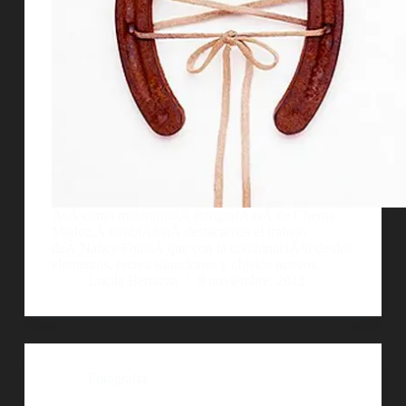
AsÃ­ como mostramosÂ fotografÃ­asÂ de Chema
Madoz,Â tambiÃ©nÂ destacamos el trabajo
deÂ Nancy FoutsÂ que con la combinaciÃ³n de dos
elementos, recrea situaciones y objetos nuevos.
Lucila Bertazza
8 noviembre, 2012
Fotografía