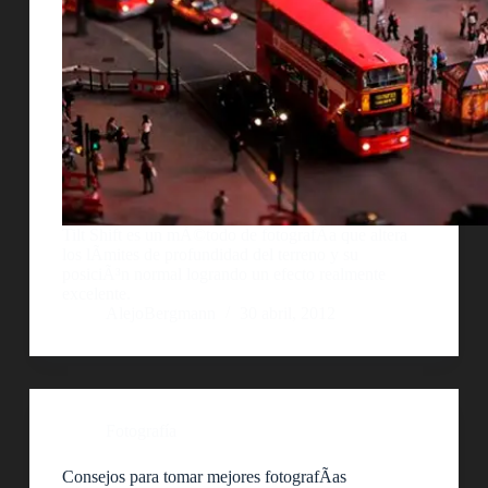
Tilt Shift es un mÃ©todo de fotografÃ­a que altera
los lÃ­mites de profundidad del terreno y su
posiciÃ³n normal logrando un efecto realmente
excelente.
AlejoBergmann
30 abril, 2012
Fotografía
Consejos para tomar mejores fotografÃ­as