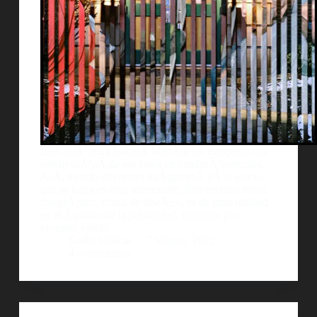
LaÂ fotÃ³grafa IsabelÂ MartÃ­nezÂ interpreta una
subdivisiÃ³nÂ de sus fotos en bandasÂ verticales.
AsÃ­, mezcla diferentes imÃ¡genesÂ yÂ el efecto
que se logra es muy interesante. Este recurso mitad
fotogrÃ¡fico, mitad de diseÃ±o, es de gran utilidad
en el Ã¡mbito de la publicidad, logrando por
ejemplo, efecto…
Guille Delicia
7 febrero, 2012
4 comentarios