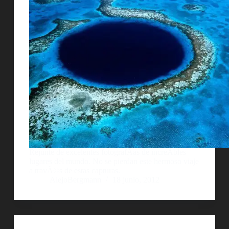
Rejunte de excelentes fotografÃ­as de increÃ­bles
lugares del mundo. No se pierdan este hermoso viaje
a travÃ©s de estas capturas.
AlejoBergmann
18 junio, 2012