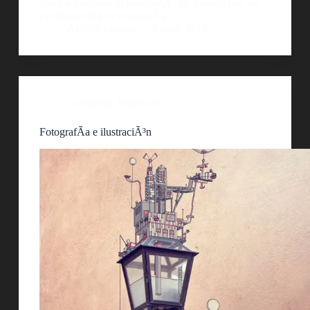
con los links que el mencionÃ³ de XatakaFoto, un
excelente blog de fotografÃ­a.
AlejoBergmann
9 abril, 2012
Fotografía
,
Ilustración
FotografÃ­a e ilustraciÃ³n