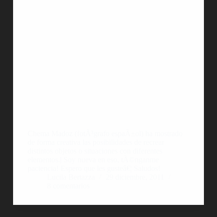
Chema Madoz (fotÃ³grafo espaÃ±ol) ha mostrado
de forma creativa las posibilidades de recrear
distintos objetos o situaciones con diferentes
elementos.| Soy nueva en eso, tÃ©nganme
paciencia! Espero que les gusteâ€¦ Saludos!
Lucila Bertazza
29 diciembre, 2011
8 comentarios