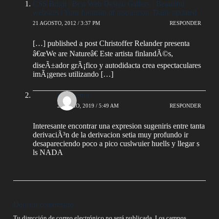
CSS Brigit | Best Web Design Gallery | Beautiful
websites | Your fountain of inspiration, Daily updated
21 AGOSTO, 2012 / 3:37 PM
RESPONDER
[…] published a post Christoffer Relander presenta
â€œWe are Natureâ€ Este artista finlandÃ©s,
diseÃ±ador grÃ¡fico y autodidacta crea espectaculares
imÃ¡genes utilizando […]
Omagema
22 JULIO, 2019 / 5:49 AM
RESPONDER
Interesante encontrar una expresion sugeniris entre tanta
derivaciÃ³n de la derivacion setia muy profundo ir
desapareciendo poco a pico cuslwuier huells y llegar s
ls NADA
Deja un comentario
Tu dirección de correo electrónico no será publicada.
Los campos