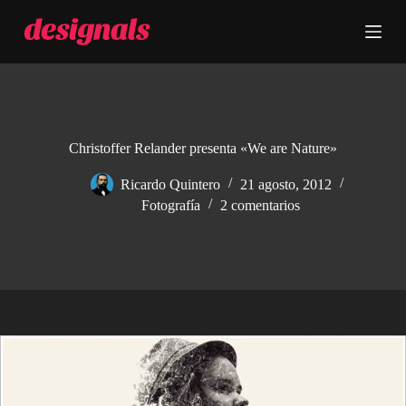
S
a
l
t
a
r
a
l
c
Christoffer Relander presenta «We are Nature»
o
n
Ricardo Quintero
21 agosto, 2012
t
Fotografía
2 comentarios
e
n
i
d
o