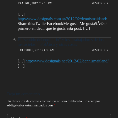
23 ABRIL, 2012 / 12:15 PM
RESPONDER
[…]
http://www.designals.com.ar/2012/02/dennismaitland/
Share this:TwitterFacebookMe gusta:Me gustaSÃ© el
primero en decir que te gusta esta post. […]
El “sentido del equilibrio” y los “trabajadores de los
rascacielos” | PolÃ­tica y otras cosas
6 OCTUBRE, 2013 / 4:35 AM
RESPONDER
[…]
http://www.designals.net/2012/02/dennismaitland/
[…]
Deja un comentario
Tu dirección de correo electrónico no será publicada.
Los campos
obligatorios están marcados con
*