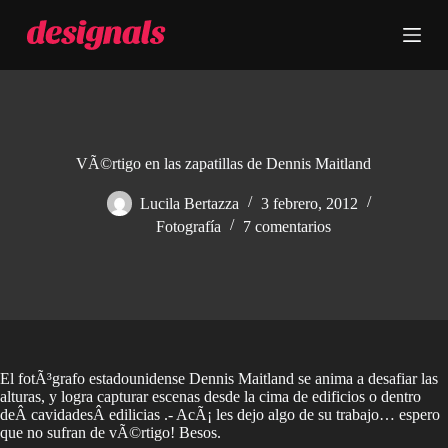
S
a
l
t
a
r
a
l
c
VÃ©rtigo en las zapatillas de Dennis Maitland
o
n
Lucila Bertazza
3 febrero, 2012
t
Fotografía
7 comentarios
e
n
i
d
o
El fotÃ³grafo estadounidense Dennis Maitland se anima a desafiar las
alturas, y logra capturar escenas desde la cima de edificios o dentro
deÂ cavidadesÂ edilicias .- AcÃ¡ les dejo algo de su trabajo… espero
que no sufran de vÃ©rtigo! Besos.