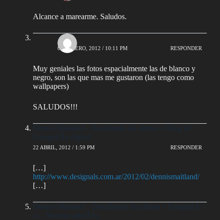
Alcance a marearme. Saludos.
pipe6
6 FEBRERO, 2012 / 10:11 PM
RESPONDER
Muy geniales las fotos espacialmente las de blanco y
negro, son las que mas me gustaron (las tengo como
wallpapers)
SALUDOS!!!
Dennis Maitland - Desafiando las alturas « Blog de
FotografÃ­a digital
22 ABRIL, 2012 / 1:59 PM
RESPONDER
[…]
http://www.designals.com.ar/2012/02/dennismaitland/
[…]
Dennis Maitland – Desafiando las alturas « FotografÃ­
a… Nuestra aficiÃ³n.