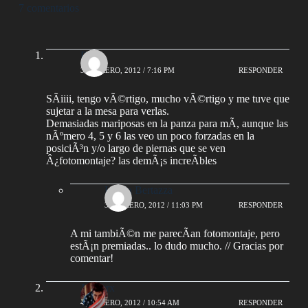
7 comentarios
Paula
3 FEBRERO, 2012 / 7:16 PM
RESPONDER
SÃ­iiii, tengo vÃ©rtigo, mucho vÃ©rtigo y me tuve que
sujetar a la mesa para verlas.
Demasiadas mariposas en la panza para mÃ­, aunque las
nÃºmero 4, 5 y 6 las veo un poco forzadas en la
posiciÃ³n y/o largo de piernas que se ven
Â¿fotomontaje? las demÃ¡s increÃ­bles
Lucila Bertazza
3 FEBRERO, 2012 / 11:03 PM
RESPONDER
A mi tambiÃ©n me parecÃ­an fotomontaje, pero
estÃ¡n premiadas.. lo dudo mucho. // Gracias por
comentar!
Jualferx
4 FEBRERO, 2012 / 10:54 AM
RESPONDER