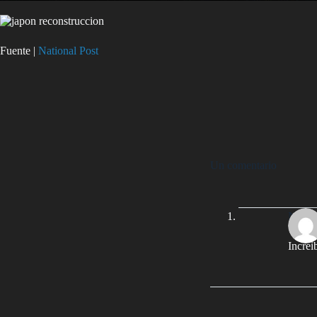
Fuente |
National Post
Un comentario
Nach
Increi