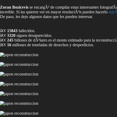
Zoran Bozicevis
se encargÃ³ de compilar estas interesantes fotografÃ
increible. Si las quieren ver en mayor resoluciÃ³n pueden hacerlo
aquÃ
De paso, les dejo algunos datos que les pueden interesar.
â€¢
15843
fallecidos.
â€¢
3320
siguen desaparecidos.
â€¢
245
billones de dÃ³lares es el monto estimado para la reconstrucci
â€¢
16
millones de toneladas de desechos y desperdicios.