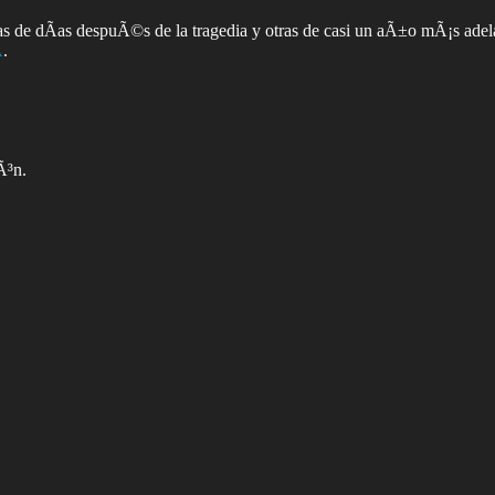
­as de dÃ­as despuÃ©s de la tragedia y otras de casi un aÃ±o mÃ¡s adel
­
.
Ã³n.