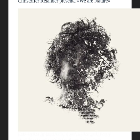
Christoffer Relander presenta «We are Nature»
Este artista finlandÃ©s, diseÃ±ador grÃ¡fico y
autodidacta crea espectaculares imÃ¡genes