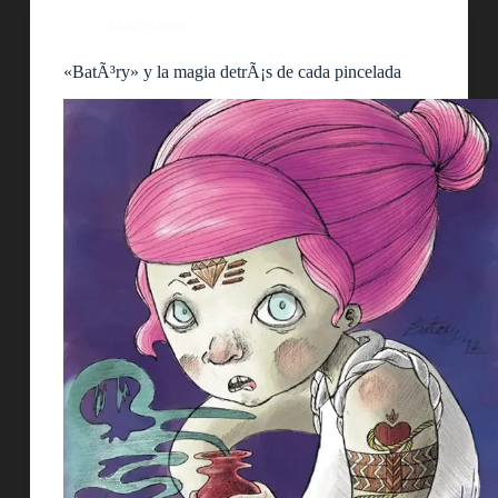
Miscelánea
«BatÃ³ry» y la magia detrÃ¡s de cada pincelada