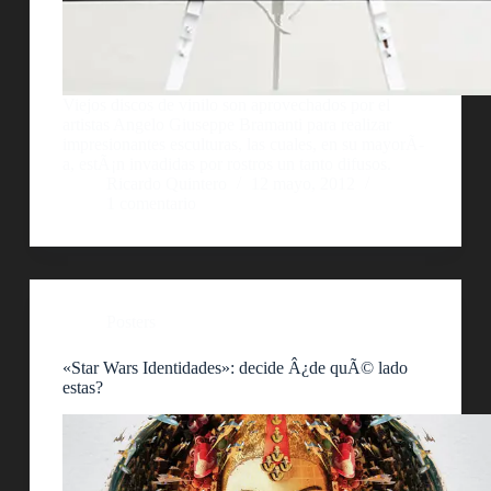
Viejos discos de vinilo son aprovechados por el
artistas Angelo Giuseppe Bramanti para realizar
impresionantes esculturas, las cuales, en su mayorÃ­
a, estÃ¡n invadidas por rostros un tanto difusos.
Ricardo Quintero
12 mayo, 2012
1 comentario
Posters
«Star Wars Identidades»: decide Â¿de quÃ© lado
estas?