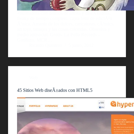
«Ilustradora con delirios de artista y diseÃ±adora,
freaky de tiempo completo, cajita feliz de ediciÃ³n
Ãºnica. Amante de los dulces, caricaturas, cÃ³mics,
art toys, tatuajes y las cosas coloridas. Obsesiva y
medio antisocial. Grotis. La Polla Records –
Gatillazo, MCR…
Ricardo Quintero
5 junio, 2012
Web
45 Sitios Web diseÃ±ados con HTML5