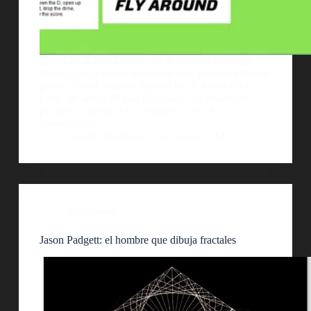
El efecto de desplazamiento de paralaje (Parallax
Scroll Effect) es una tendencia muy popular utilizada
por los DiseÃ±adores Web en los Ãºltimos dÃ­as, a
pesar del abuso de esta tÃ©cnica, los resultados
positivos superan a los negativos. Hoy les
presentamos…
Ricardo Quintero
22 mayo, 2012
Miscelánea
Jason Padgett: el hombre que dibuja fractales