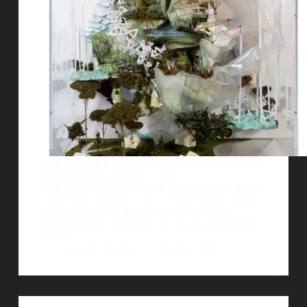
Gregory es un profesor yÂ artistaÂ contemporÃ¡neo
estadounidense, dedicado a crear
composicionesÂ paisajistasÂ con tÃ©cnicas mixtas
y materiales orgÃ¡nicos no convencionales; usando
papel doblado crea elementos topogrÃ¡ficos
tridimensionales que llenan su obra de profundidad y
realismo.
Ricardo Quintero
24 julio, 2012