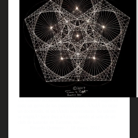
Un violento accidente convirtiÃ³ a Jason Padgett en
todo un genio de las matemÃ¡ticas. Ã‰lÂ no tiene
un doctorado, ni un tÃ­tulo universitario. Su talento
se originÃ³ hace diez aÃ±os, cuando al salir de un
club de karaoke en Tacoma, fue…
Ricardo Quintero
18 mayo, 2012