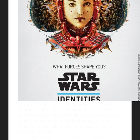
Los pÃ³ster que verÃ¡s a continuaciÃ³n fueron
creados por laÂ agencia de publicidad canadiense
Bleublancrouge como parte de una exposiciÃ³n que
explora el tema de la identidad humana, a travÃ©s
de los personajes de la legendaria saga de ciencia
ficciÃ³n â€œStar…
Ricardo Quintero
10 mayo, 2012