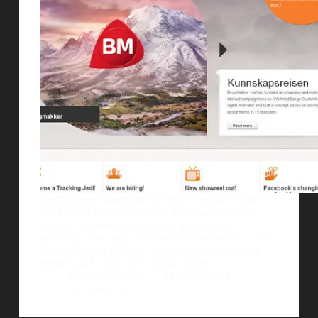
La puesta en marcha del HTML5, permitiÃ³ que la
flexibilidad se adueÃ±ara de los desarrolladores
web; ahora pueden crear sitios mucho mÃ¡s
atractivos e interactivos rompiendo las barreras y la
limitaciÃ³n del HTML. Hoy les presentamos una
pequeÃ±aÂ colecciÃ³n codificada en…
Ricardo Quintero
31 mayo, 2012
3 comentarios