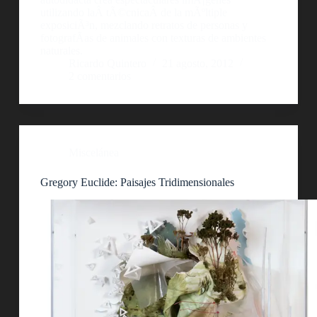
utilizando laÂ tÃ©cnicaÂ de la mÃºltiple
exposiciÃ³n, mezclando retratos de personas y
fotografÃ­as de animales con texturas de ambientes
naturales.
Ricardo Quintero
21 agosto, 2012
2 comentarios
Miscelánea
Gregory Euclide: Paisajes Tridimensionales