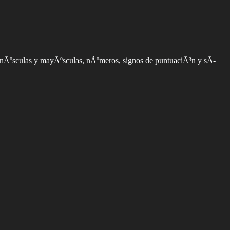
minÃºsculas y mayÃºsculas, nÃºmeros, signos de puntuaciÃ³n y sÃ­