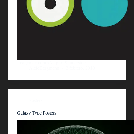
Imagen de cortesÃ­a por: Shutterstock
AlejoBergmann
3 febrero, 2018
Posters
Galaxy Type Posters