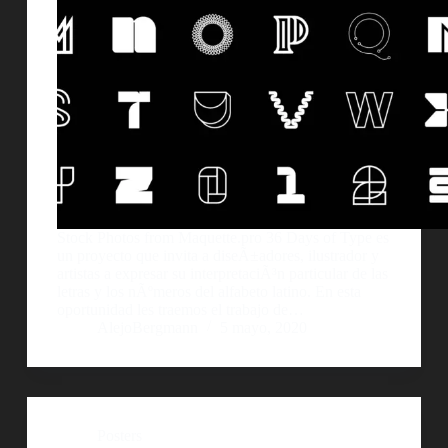
Stock Photos from Maquette.pro 36 Days of Type es
un proyecto que invita a diseÃ±adores, ilustrador y
artistas a expresar su interpretaciÃ³n particular de las
letras y los nÃºmeros del alfabeto latino. En esta
oportunidad les traemos el trabajo de…
AlejoBergmann
5 mayo, 2020
Posters