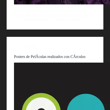
Los diseÃ±adores de Shutterstock pusieron toda su
creatividad para reimaginar los posters de las
nominadas a mejor pelÃ­cula en los Oscars 2019.
AlejoBergmann
24 febrero, 2019
Posters
Posters de PelÃ­culas realizados con CÃ­rculos