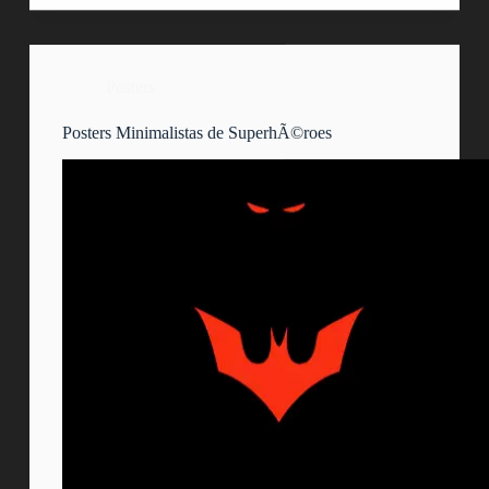
Posters
Posters Minimalistas de SuperhÃ©roes