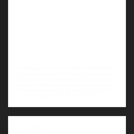
Se entregaron los premios de la sexta ediciÃ³n del
concurso de afiches Arte Ãšnico de Fernet Branca.
Les acercamos los premiados, las menciones y los
destacados. Para el que le interese, les dejamos las
ediciones anteriores: EdiciÃ³n 2011; EdiciÃ³n 2012.
AlejoBergmann
26 febrero, 2014
Posters