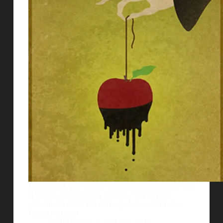
Les traemos una serie de posters de pelÃ­culas de los
Ãºltimos aÃ±os y otras no tanto. Vale la pena
apreciar los diferentes estilos grÃ¡ficos utilizados.
Juzguen ustedes.
Guille Delicia
6 febrero, 2013