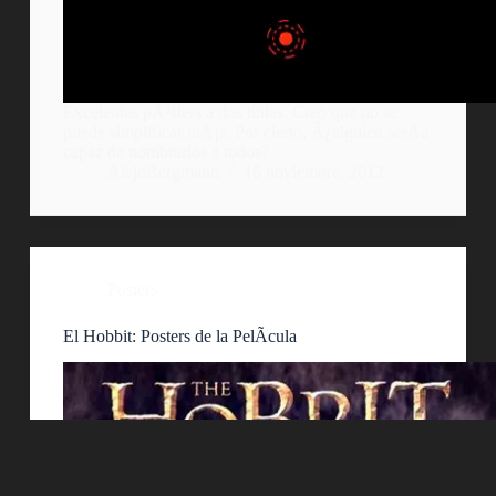
Excelentes pÃ³sters a dos tintas. Creo que no se
puede simplificar mÃ¡s. Por cierto, Â¿alguien serÃ­a
capaz de nombrarlos a todos?
AlejoBergmann
15 noviembre, 2012
Posters
El Hobbit: Posters de la PelÃ­cula