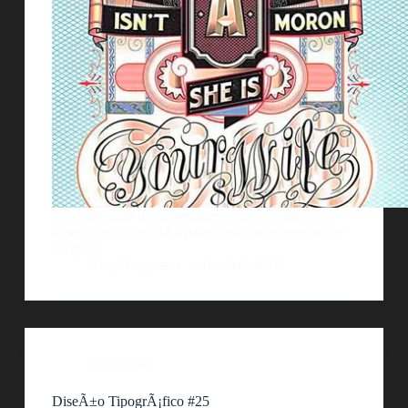
Un compilado de interesantes posters y diseÃ±os
basados en tipografÃ­a para inspirarnos, espero que
les guste.
AlejoBergmann
16 abril, 2013
Tipografía
DiseÃ±o TipogrÃ¡fico #25