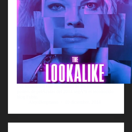
Les mostramos este compilado de los mejores
posters de pelÃ­culas del 2014 segÃºn el reconocido
blog Fubiz.
AlejoBergmann
10 diciembre, 2014