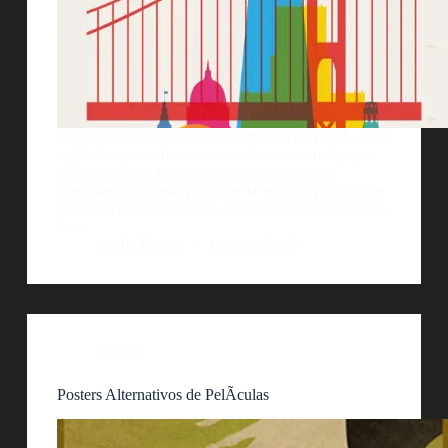
Proyecto realizado por Yoni Alter. Es un diseÃ±ador
inglÃ©s que ya tiene varias colecciones mÃ¡s que
pueden resultar tan interesantes como la que
presentamos en este post, que se trata de posters que
muestran los rascacielos y construcciones destacadas
de…
Guille Delicia
1 marzo, 2013
Posters
Posters Alternativos de PelÃ­culas