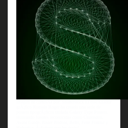
Imagen de cortesÃ­a por: Shutterstock El diseÃ±ador
grÃ¡fico Romain Roger ha creado una serie de
posters tipogrÃ¡ficos titulada Galaxy Type Posters.
Honrando fuentes reconocidas como Clarendon,
Avant Garde, Bauer Bodoni, Bello, Fette Fraktur y
Helvetica. Â¡Espero que les guste!