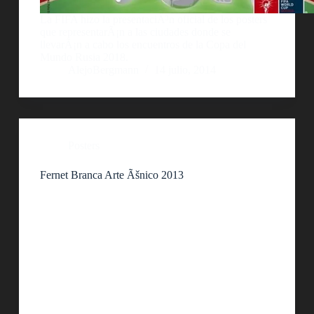
La FIFA hizo la presentaciÃ³n oficial de los posters
que representarÃ¡n a las ciudades donde se
llevarÃ¡n a cabo los encuentros de la Copa del
Mundo Rusia 2018.
AlejoBergmann
14 julio, 2014
Posters
Fernet Branca Arte Ãšnico 2013