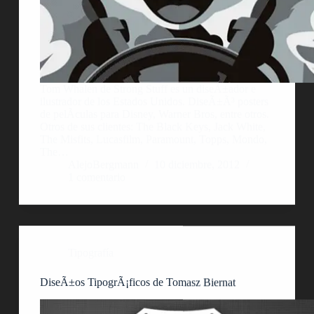
Tom Whalen de Strong Stuff es un diseÃ±ador e
ilustrador de los Estados Unidos. DiseÃ±Ã³ posters
de pelÃ­culas para Disney, Warner Bros, entre otros.
Otros de sus clientes: The Black Keys, Jack White,
The Misfits, Lucasfilm, Paramount, Topps, Mondo,
The…
AlejoBergmann
10 diciembre, 2012
1 comentario
Tipografía
DiseÃ±os TipogrÃ¡ficos de Tomasz Biernat