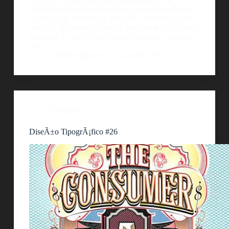
Consejo Publicitario Argentino y la AsociaciÃ³n de
Agencias de Publicidad, que estÃ¡ conformada por
mÃ¡s de 60 piezas artÃ­sticas que tienen por objetivo
transmitir y celebrar los valores humanos y se basa
para…
AlejoBergmann
15 agosto, 2013
Tipografía
DiseÃ±o TipogrÃ¡fico #26