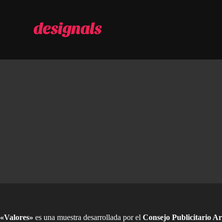
S
a
l
t
a
r
a
l
c
o
n
t
e
n
i
d
o
«Valores»
es una muestra desarrollada por el
Consejo Publicitario Ar