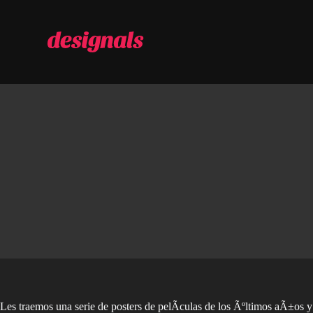
S
a
l
t
a
r
a
l
c
o
n
t
e
n
i
d
o
Les traemos una serie de posters de pelÃ­culas de los Ãºltimos aÃ±os y o