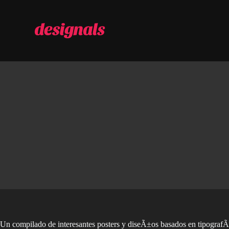
S
a
l
t
a
r
a
l
c
o
n
t
e
n
i
d
o
Un compilado de interesantes posters y diseÃ±os basados en tipografÃ­a