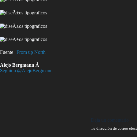
Fuente |
From up North
Alejo Bergmann Â
Seguir a @AlejoBergmann
Deja un comentario
Tu dirección de correo elec