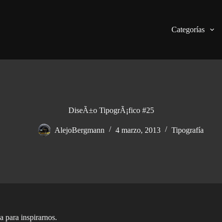
Categorías
DiseÃ±o TipogrÃ¡fico #25
AlejoBergmann
4 marzo, 2013
Tipografía
 para inspirarnos.