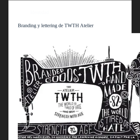
Identidad
Branding y lettering de TWTH Atelier