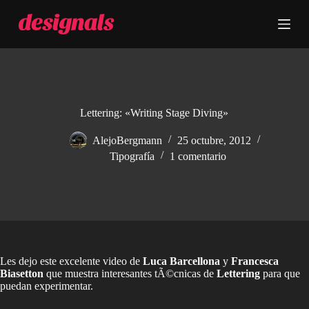
S
a
l
t
a
r
a
l
c
Lettering: «Writing Stage Diving»
o
n
AlejoBergmann
25 octubre, 2012
t
Tipografía
1 comentario
e
n
i
d
o
Les dejo este excelente video de
Luca Barcellona
y
Francesca
Biasetton
que muestra interesantes tÃ©cnicas de
Lettering
para que
puedan experimentar.