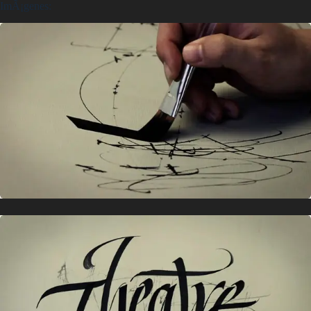
ImÃ¡genes: