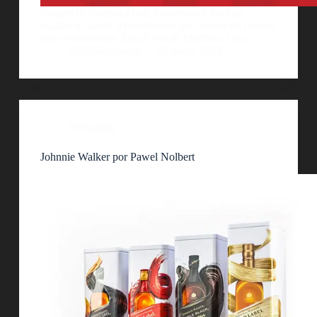
Imagen de cortesÃ­a por: Shutterstock En esta
ocasiÃ³n fueron representados por cientos de marcas
muy reconocidas. DiseÃ±os de Matthew Olin.
AlejoBergmann
22 enero, 2018
Packaging
Johnnie Walker por Pawel Nolbert