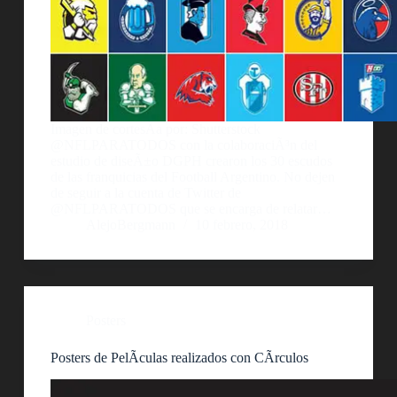
Imagen de cortesÃ­a por: Shutterstock
@NFLPARATODOS con la colaboraciÃ³n del
estudio de diseÃ±o DGPH crearon los 30 escudos
de las franquicias del Football Argentino. No dejen
de seguir a la cuenta de Twitter de
@NFLPARATODOS que se encarga de relatar…
AlejoBergmann
10 febrero, 2018
Posters
Posters de PelÃ­culas realizados con CÃ­rculos