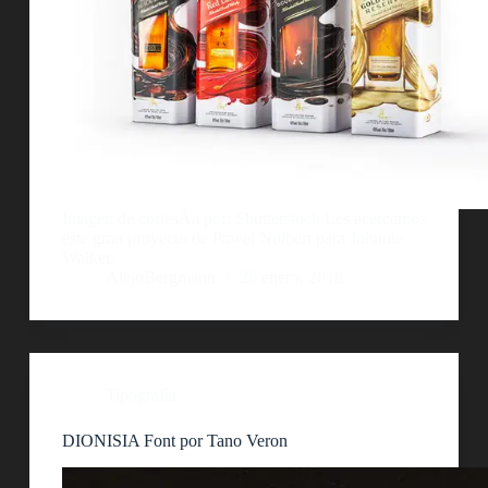
Imagen de cortesÃ­a por: Shutterstock Les acercamos
este gran proyecto de Pawel Nolbert para Johnnie
Walker.
AlejoBergmann
20 enero, 2018
Tipografía
DIONISIA Font por Tano Veron