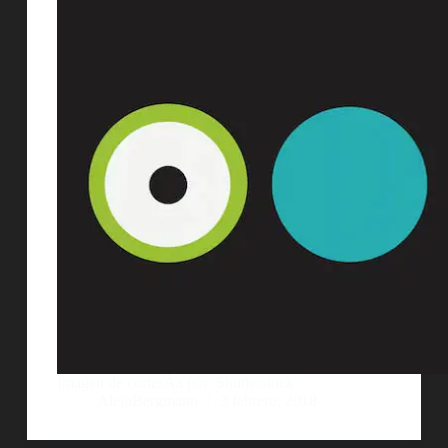
Imagen de cortesÃ­a por: Shutterstock
AlejoBergmann
3 febrero, 2018