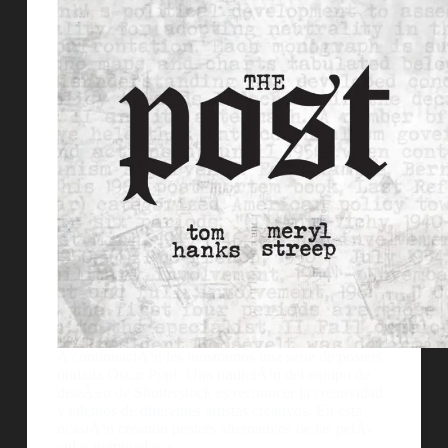
A continuaciÃ³n les mostramos una serie de posters
titulada Oscar Pop!. Una tradiciÃ³n del equipo de
diseÃ±o de Shutterstock es reconocer la creatividad
y talentos de diferentes artistas creativos. En esta
ocasiÃ³n creando posters alternativos de las pelÃ­
culas nominadas a…