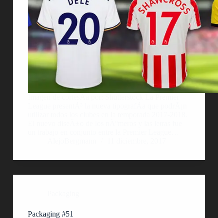
Imagen de cortesÃ­a por: Shutterstock La Premier
League presentÃ³ la nueva tipografÃ­a que podrÃ¡n
utilizar todos los clubes en la temporada 2017-2018.
El nuevo diseÃ±o de los nÃºmeros y las letras fue
un trabajo en conjunto entre la Premier League…
AlejoBergmann
11 diciembre, 2017
Packaging
Packaging #51