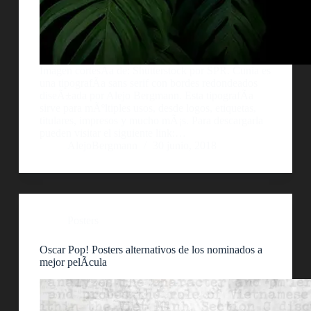
Imagen cortesÃ­a de: Shutterstock por SPR. Cunia es
una tipografÃ­a sans serif con bordes redondeados
diseÃ±ada por Alejo Bergmann. Esta tipografÃ­a
sirve para mÃºltiples usos, desde logos, etiquetas,
titulares, impresos y mucho mÃ¡s. Para descargarla
pueden visitar el siguiente link:…
AlejoBergmann
30 junio, 2018
Posters
Oscar Pop! Posters alternativos de los nominados a
mejor pelÃ­cula