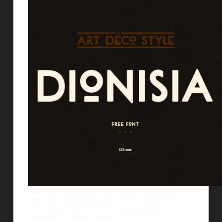
Imagen de cortesÃ­a por: Shutterstock Les acercamos
este nuevo proyecto de Tano Veron. En este caso
nos comparte a DIONISIA, una tipografÃ­a
inspirada en el movimiento ART DECO. Para