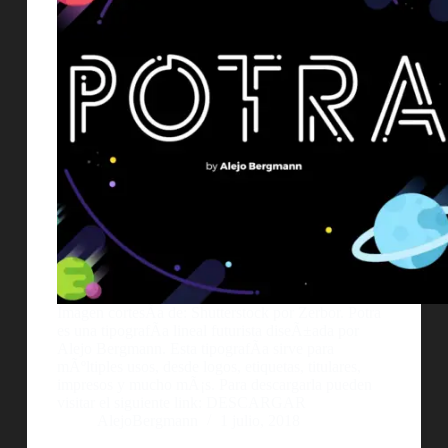
Imagen cortesÃ­a de: Shutterstock por Zerbor. Potra
es una tipografÃ­a lineal futurista diseÃ±ada por
Alejo Bergmann. Esta tipografÃ­a sirve para
mÃºltiples usos, desde logos, etiquetas, titulares,
impresos y mucho mÃ¡s. Para descargarla pueden
visitar el siguiente link: DESCARGAR
AlejoBergmann
1 julio, 2018