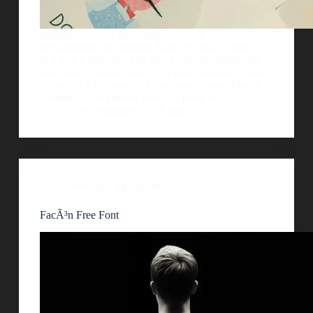
Imagen cortesÃ­a de: Shutterstock por
Photographee.eu. Sabrina Marty es diseÃ±adora
grÃ¡fica e ilustradora de San Jorge, Argentina. En
esta serie de posters ilustrÃ³ a unos personajes muy
cÃ³micos y los imprimiÃ³ mediante risografÃ­a. A
continuaciÃ³n pueden visitar su perfil de…
AlejoBergmann
30 julio, 2018
Descarga
,
Tipografía
FacÃ³n Free Font