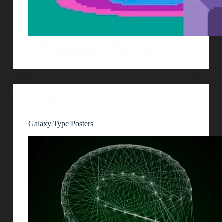
Imagen de cortesÃ­a por: Shutterstock
AlejoBergmann
2 febrero, 2018
Posters
Galaxy Type Posters