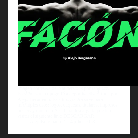
Imagen cortesÃ­a de: Shutterstock por rangizzz.
FacÃ³n es una tipografÃ­a deportiva diseÃ±ada por
Alejo Bergmann. Esta tipografÃ­a sirve para
mÃºltiples usos: logos, etiquetas, titulares, impresos,
posters y mucho mÃ¡s. Para descargarla pueden
visitar el siguiente link: DESCARGAR
AlejoBergmann
14 julio, 2018