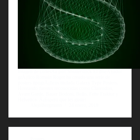
Imagen de cortesÃ­a por: Shutterstock El diseÃ±ador
grÃ¡fico Romain Roger ha creado una serie de
posters tipogrÃ¡ficos titulada Galaxy Type Posters.
Honrando fuentes reconocidas como Clarendon,
Avant Garde, Bauer Bodoni, Bello, Fette Fraktur y
Helvetica. Â¡Espero que les guste!
AlejoBergmann
24 enero, 2018
Posters