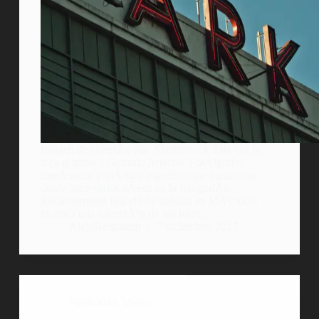
Imagen de cortesÃ­a por: Shutterstock Esta vez le
toca el turno a Gonzalo Artacho. FotÃ³grafo,
diseÃ±ador y mÃºsico argentino que incursiona
desde hace varios aÃ±os en la fotografÃ­a.
Recientemente llegado de trabajar en MÃ©xico,
hicimos una selecciÃ³n de sus fotos…
AlejoBergmann
7 diciembre, 2017
Publicidad
,
Video