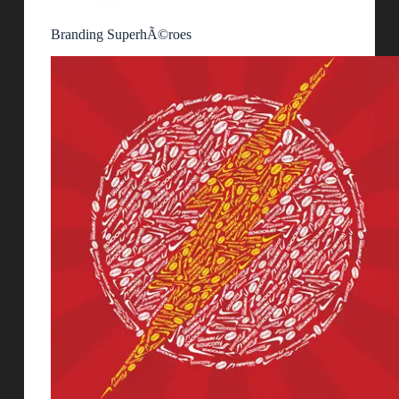
Branding SuperhÃ©roes