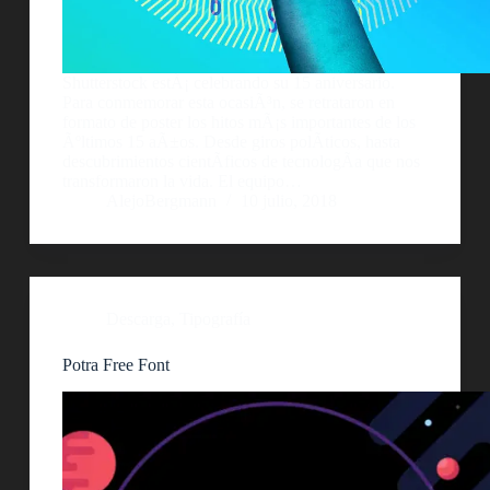
Shutterstock estÃ¡ celebrando su 15 aniversario.
Para conmemorar esta ocasiÃ³n, se retrataron en
formato de poster los hitos mÃ¡s importantes de los
Ãºltimos 15 aÃ±os. Desde giros polÃ­ticos, hasta
descubrimientos cientÃ­ficos de tecnologÃ­a que nos
transformaron la vida. El equipo…
AlejoBergmann
10 julio, 2018
Descarga
,
Tipografía
Potra Free Font