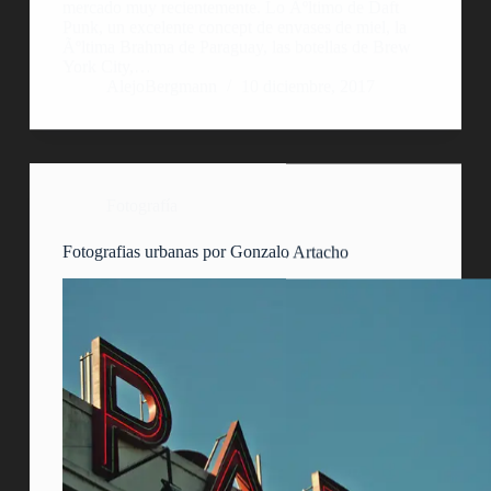
mercado muy recientemente. Lo Ãºltimo de Daft
Punk, un excelente concept de envases de miel, la
Ãºltima Brahma de Paraguay, las botellas de Brew
York City,…
AlejoBergmann
10 diciembre, 2017
Fotografía
Fotografias urbanas por Gonzalo Artacho