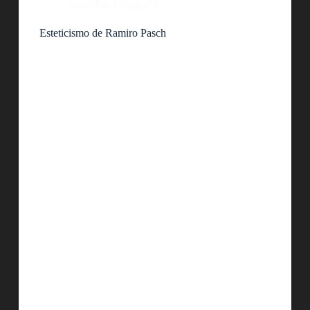
Artículos
,
Fotografía
Esteticismo de Ramiro Pasch