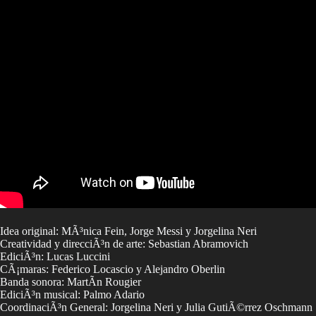
Idea original: MÃ³nica Fein, Jorge Messi y Jorgelina Neri
Creatividad y direcciÃ³n de arte: Sebastian Abramovich
EdiciÃ³n: Lucas Luccini
CÃ¡maras: Federico Locascio y Alejandro Oberlin
Banda sonora: MartÃ­n Rougier
EdiciÃ³n musical: Palmo Adario
CoordinaciÃ³n General: Jorgelina Neri y Julia GutiÃ©rrez Oschmann