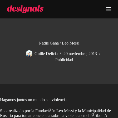
S
a
l
t
a
r
a
l
c
Nadie Gana / Leo Messi
o
n
Guille Delicia
20 noviembre, 2013
t
Publicidad
e
n
i
d
o
Hagamos juntos un mundo sin violencia.
Spot realizado por la FundaciÃ³n Leo Messi y la Municipalidad de
Rosario para tomar conciencia sobre la violencia en el fÃºtbol. A