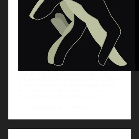
«Nacido en Resistencia, Chaco, el pianista Pablo
Estigarribia ha actuado en varios reconocidos grupos
de tango y actualmente integra el conjunto de VÃ­
ctor LavallÃ©n. Tangos para piano es su primer
disco en piano solo. Este formato solista no es
muy…
AlejoBergmann
18 febrero, 2015