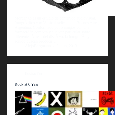
Mordango es un estudio de contenido audiovisual,
fotogrÃ¡fico y mÃºusical radicado en Buenos Aires,
Argentina. Conformado por 5 amigos con una
formaciÃ³n comÃºn y a la vez particular sobre
diferentes Ã¡reas del diseÃ±o, la fotografÃ­a y el
sonido buscan producir…
AlejoBergmann
3 julio, 2013
Ilustración
Rock at 6 Year