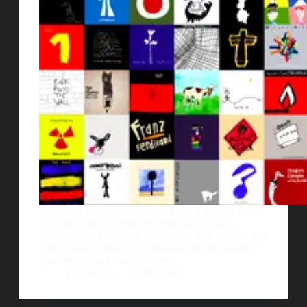
Este es un proyecto realizado por el Tano Veron en
conjunto con su sobrina Nicolina de 6 aÃ±os,
quiÃ©n eligiÃ³ y dibujÃ³ las tapas de los discos que
a ella mÃ¡s le gustaron. Ã‰l simplemente ayudÃ³
ajustando tamaÃ±os y colores,…
diedonadio
2 julio, 2013