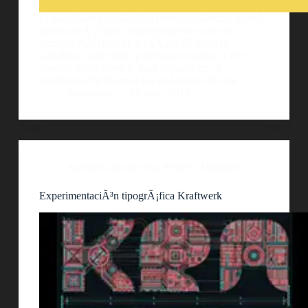
El diseÃ±ador brasileÃ±o Frederico Birchal ilustrÃ³
desde unaÂ Ã³ptica minimalista los trajes de
famosos mÃºsicos de los aÃ±os 30 hasta la
actualidad, entre ellos podemos encontrar a The
Beatles, Elvis Presley, Kurt Cobain, etc. A
continuaciÃ³n dejamos las imÃ¡genes de este…
diedonadio
25 julio, 2014
Artículos
,
Ilustración
,
Posters
,
Tipografía
ExperimentaciÃ³n tipogrÃ¡fica Kraftwerk