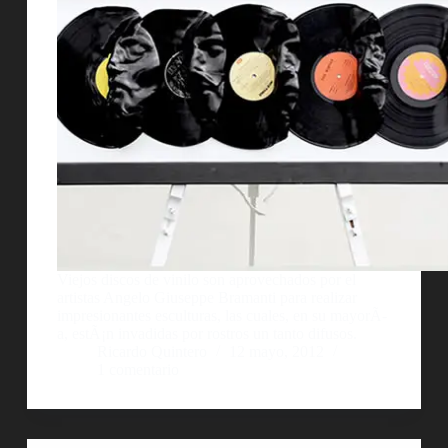
Viejos discos de vinilo son aprovechados por el
artistas Angelo Giuseppe Bramanti para realizar
impresionantes esculturas, las cuales, en su mayorÃ­
a, estÃ¡n invadidas por rostros un tanto difusos.
Ricardo Quintero
12 mayo, 2012
1 comentario