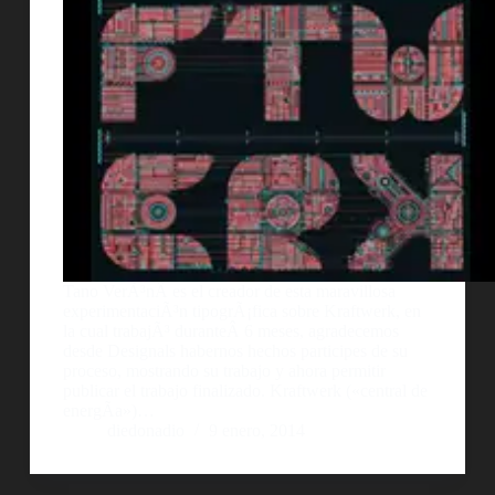
Tano VerÃ³nÂ es el creador de esta maravillosa
experimentaciÃ³n tipogrÃ¡fica sobre Kraftwerk, en
la cual trabajÃ³ duranteÂ 6 meses, agradecemos
desde Designals habernos hechos participes de su
proceso, mostrando su trabajo y ahora permitir
publicar el trabajo finalizado. Kraftwerk («central de
energÃ­a»)…
diedonadio
9 enero, 2014