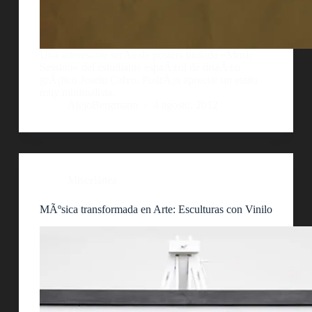
Una interesante serÃ­e de posters titulada «Music
Session» del estudiante espaÃ±ol de diseÃ±o
grÃ¡fico Joselu Calvo. PodrÃ¡n apreciar un estilo
muy minimalista.
AlejoBergmann
4 agosto, 2012
Miscelánea
MÃºsica transformada en Arte: Esculturas con Vinilo