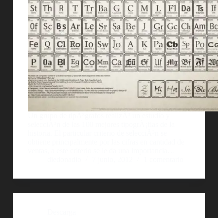
Un grupo de tipÃ³grafos realizÃ³ un estudio y
selecciÃ³n de las 100 mejores tipogrÃ¡fias de la
historia. El particular criterio de selecciÃ³n se
obtiene principalmente por las cifras en cantidad de
ventas, a este criterio se le da una importancia…
diedonadio
7 junio, 2012
1 comentario
Descarga