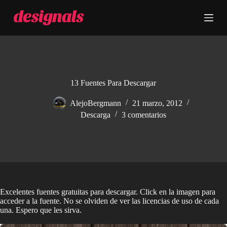
S
a
l
t
a
r
a
l
c
13 Fuentes Para Descargar
o
n
AlejoBergmann
21 marzo, 2012
t
Descarga
3 comentarios
e
n
i
d
o
Excelentes fuentes gratuitas para descargar. Click en la imagen para
acceder a la fuente. No se olviden de ver las licencias de uso de cada
una. Espero que les sirva.