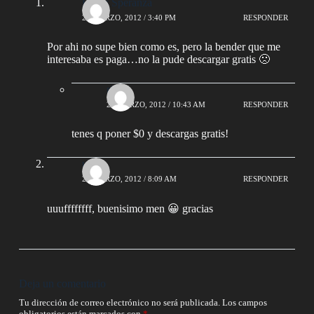
Lucas Speranza
21 MARZO, 2012 / 3:40 PM
RESPONDER
Por ahi no supe bien como es, pero la bender que me
interesaba es paga…no la pude descargar gratis 🙁
rizzo
24 MARZO, 2012 / 10:43 AM
RESPONDER
tenes q poner $0 y descargas gratis!
ulises
24 MARZO, 2012 / 8:09 AM
RESPONDER
uuuffffffff, buenisimo men 😀 gracias
Deja un comentario
Tu dirección de correo electrónico no será publicada.
Los campos
obligatorios están marcados con
*