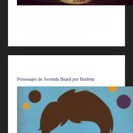
Johs Hara es un ilustrador que encontrÃ³ la forma de
combinar sus dos pasiones, el cafÃ© y el arte. Este
artista ha convertido los vasos de Starbucks en el
lienzo de sus ilustraciones. Su proyecto, el cual
comparte mediante su…
diedonadio
2 febrero, 2015
Ilustración
,
Posters
,
Web
Personajes de Avenida Brasil por Barletta