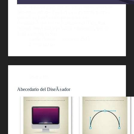
Hace ya varios posts que les traigo ilustraciones de
diferentes autores, hoy le toca a un artista malayo
quienÂ ya habÃ­a sido presentado en
DesignalsÂ dos veces. Hablamos de Tang Yau
Hoong, diseÃ±ador grÃ¡fico e ilustrador, que se
dedica a vender estas…
Guille Delicia
11 enero, 2013
2 comentarios
Ilustración
Abecedario del DiseÃ±ador