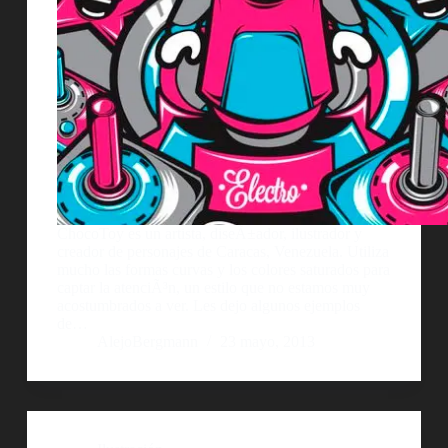
ChocoToy es un artista, diseÃ±ador, ilustrador y
creador de personajes de Caracas, Venezuela. Utiliza
mucho las formas curvas y los colores saturados para
captar la atenciÃ³n, un estilo que no estamos muy
acostumbrados a ver. Les dejo algunos ejemplos
de…
AlejoBergmann
23 mayo, 2013