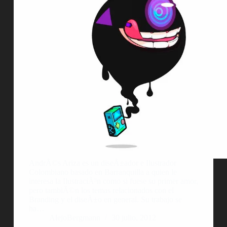
AndrÃ©s Ariza es un diseÃ±ador e Ilustrador
Colombiano basado en Barranquilla a quien le
interesa la IlustraciÃ³n como si fuese su primer amor,
pero tambiÃ©n los temas relacionados con el
Branding y el diseÃ±o en general. Su trabajo se
ha…
AlejoBergmann
30 julio, 2012