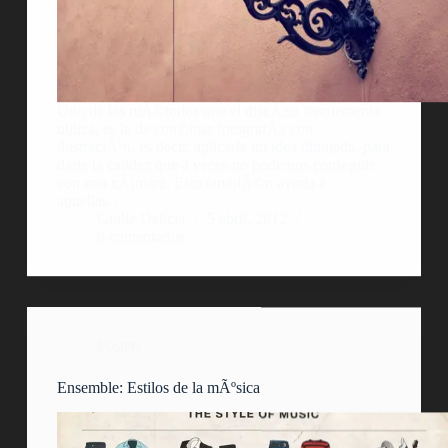
Uno de las mÃ©todos que el diseÃ±o frecuementa
utiliza, es la de combinar fotografÃ­a con
ilustraciÃ³n, es decir, aplicarle un idea dibujada, para
darle la calidez que a veces no podemos conseguir
con una cÃ¡mara. Esto tambiÃ©n ayuda a
aquellas…
Guille Delicia
5 abril, 2012
6 comentarios
Posters
Ensemble: Estilos de la mÃºsica