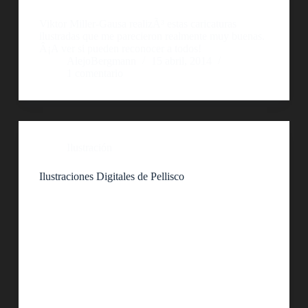
Viktor Miller-Gausa realizÃ³ estas caricaturas
ilustradas que me parecieron realmente muy buenas.
Â¡A ver si pueden reconocer a todos!
AlejoBergmann
15 abril, 2014
1 comentario
Ilustración
Ilustraciones Digitales de Pellisco