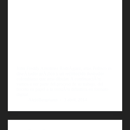
John Freddy Antolinez RodrÃ­guez, alias Pellisco es
diseÃ±ador grÃ¡fico y un reconocido ilustrador
colombiano que ama dibujar. A continuaciÃ³n
vamos a ver parte del proceso de su trabajo, del
boceto en papel a la versiÃ³n difinitiva en formato
digital.
AlejoBergmann
3 abril, 2014