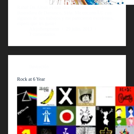
Rahaf Dk Albab es una diseÃ±adora, artista e
ilustradora de Damasco, Siria. Me encontrÃ© con
algunos de sus trabajos y me parecieron excelentes,
espero que les guste!
AlejoBergmann
29 julio, 2013
3 comentarios
Ilustración
Rock at 6 Year