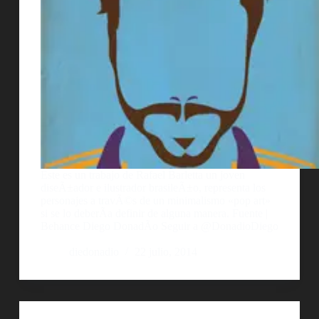
Este es un trabajo de Rafael Barletta un joven
diseÃ±ador e ilustrador brasileÃ±o, representa los
personajes a travÃ©s de un minimalismo «pop art»
si se lo deberÃ­a definir de alguna manera. Fuente |
Behance Diego DonadÃ­o Seguir a @DonadioDiego
diedonadio
22 julio, 2014