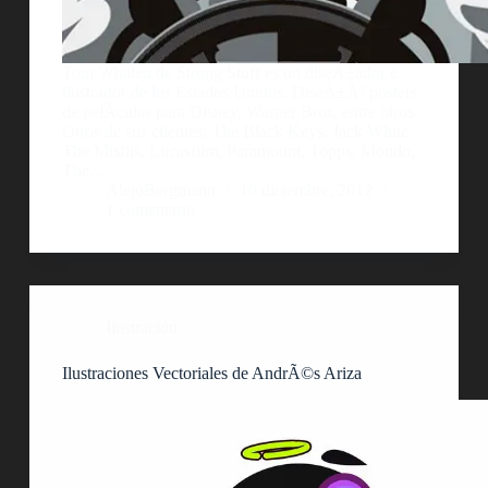
Tom Whalen de Strong Stuff es un diseÃ±ador e
ilustrador de los Estados Unidos. DiseÃ±Ã³ posters
de pelÃ­culas para Disney, Warner Bros, entre otros.
Otros de sus clientes: The Black Keys, Jack White,
The Misfits, Lucasfilm, Paramount, Topps, Mondo,
The…
AlejoBergmann
10 diciembre, 2012
1 comentario
Ilustración
Ilustraciones Vectoriales de AndrÃ©s Ariza