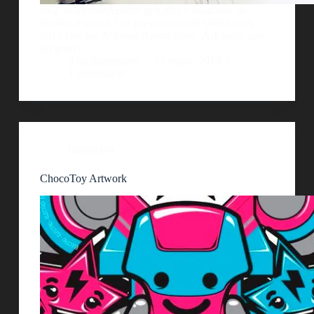
PEZ es un diseÃ±ador grÃ¡fico e ilustrador de
Nantes, Francia. Les presentamos el Sketchbook
2013 con sus Ãºltimas ilustraciones. Â¡Espero que
les guste!
AlejoBergmann
27 mayo, 2013
1 comentario
Ilustración
ChocoToy Artwork