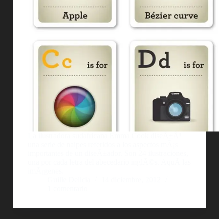
La ilustradora sudafricana Emma Cook diseÃ±Ã³
una serie de naipes referidos a los aspectos mÃ¡s
importantes de un diseÃ±ador. Son 24 ilustraciones,
una por cada letra del abecedario inglÃ©s. AquÃ­ las
imÃ¡genes.
Guille Delicia
14 diciembre, 2012
1 comentario