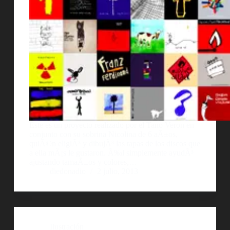
Este es un proyecto realizado por el Tano Veron en
conjunto con su sobrina Nicolina de 6 aÃ±os,
quiÃ©n eligiÃ³ y dibujÃ³ las tapas de los discos que
a ella mÃ¡s le gustaron. Ã‰l simplemente ayudÃ³
ajustando tamaÃ±os y colores,…
diedonadio
2 julio, 2013
Ilustración