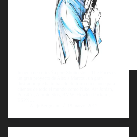
Imagen de cortesÃ­a por: Shutterstock The Faces es
un gran proyecto de Alexis Marcou, un gran
ilustrador que ha trabajado de forma freelance para
clientes de todo el mundo como Nike, Air Jordan,
PepsiCo, Atomic Skis, BMW, Hewlett Packard,
ESPN,…
AlejoBergmann
18 marzo, 2017