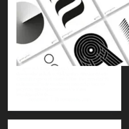
El autor esÂ Louis Mallart,Â residente en ParÃ­s, es
diseÃ±ador grÃ¡fico, tipÃ³grafo y director de arte.
Como lo expresa el mismo Louis: Este proyecto no
es la creaciÃ³n de un alfabeto sino mÃ¡s bien un
proyecto, una experimentaciÃ³n y una
investigaciÃ³n de…
diedonadio
19 noviembre, 2015