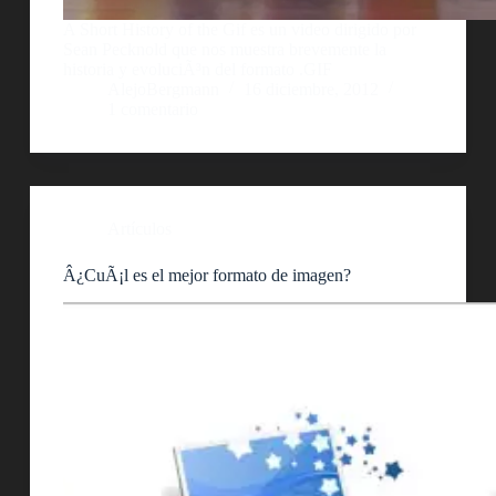
A Short History of the Gif es un video dirigido por
Sean Pecknold que nos muestra brevemente la
historia y evoluciÃ³n del formato .GIF
AlejoBergmann
16 diciembre, 2012
1 comentario
Artículos
Â¿CuÃ¡l es el mejor formato de imagen?