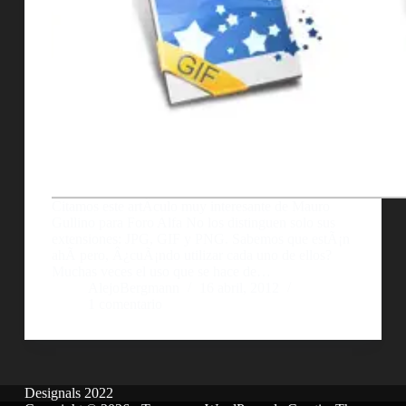
Citamos este artÃ­culo muy interesante de Mauro
Gullino para Foro Alfa No los distinguen solo sus
extensiones: JPG, GIF y PNG. Sabemos que estÃ¡n
ahÃ­ pero, Â¿cuÃ¡ndo utilizar cada uno de ellos?
Muchas veces el uso que se hace de…
AlejoBergmann
16 abril, 2012
1 comentario
Designals 2022