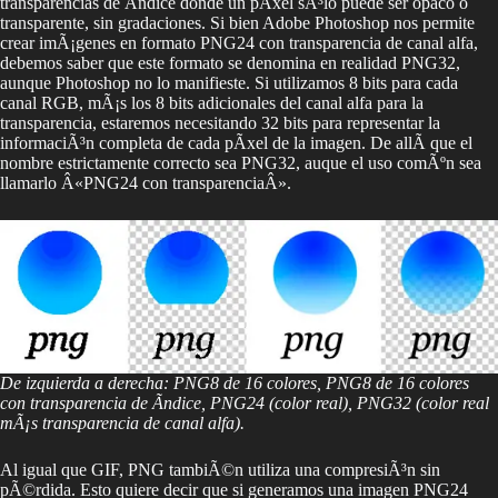
transparencias de Ã­ndice donde un pÃ­xel sÃ³lo puede ser opaco o
transparente, sin gradaciones. Si bien Adobe Photoshop nos permite
crear imÃ¡genes en formato PNG24 con transparencia de canal alfa,
debemos saber que este formato se denomina en realidad PNG32,
aunque Photoshop no lo manifieste. Si utilizamos 8 bits para cada
canal RGB, mÃ¡s los 8 bits adicionales del canal alfa para la
transparencia, estaremos necesitando 32 bits para representar la
informaciÃ³n completa de cada pÃ­xel de la imagen. De allÃ­ que el
nombre estrictamente correcto sea PNG32, auque el uso comÃºn sea
llamarlo Â«PNG24 con transparenciaÂ».
De izquierda a derecha: PNG8 de 16 colores, PNG8 de 16 colores
con transparencia de Ã­ndice, PNG24 (color real), PNG32 (color real
mÃ¡s transparencia de canal alfa).
Al igual que GIF, PNG tambiÃ©n utiliza una compresiÃ³n sin
pÃ©rdida. Esto quiere decir que si generamos una imagen PNG24