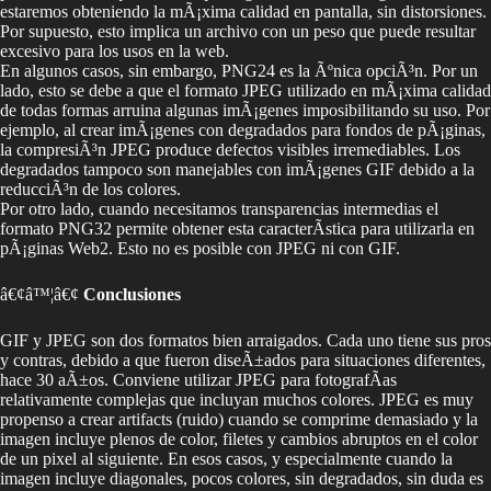
estaremos obteniendo la mÃ¡xima calidad en pantalla, sin distorsiones.
Por supuesto, esto implica un archivo con un peso que puede resultar
excesivo para los usos en la web.
En algunos casos, sin embargo, PNG24 es la Ãºnica opciÃ³n. Por un
lado, esto se debe a que el formato JPEG utilizado en mÃ¡xima calidad
de todas formas arruina algunas imÃ¡genes imposibilitando su uso. Por
ejemplo, al crear imÃ¡genes con degradados para fondos de pÃ¡ginas,
la compresiÃ³n JPEG produce defectos visibles irremediables. Los
degradados tampoco son manejables con imÃ¡genes GIF debido a la
reducciÃ³n de los colores.
Por otro lado, cuando necesitamos transparencias intermedias el
formato PNG32 permite obtener esta caracterÃ­stica para utilizarla en
pÃ¡ginas Web2. Esto no es posible con JPEG ni con GIF.
â€¢â™¦â€¢
Conclusiones
GIF y JPEG son dos formatos bien arraigados. Cada uno tiene sus pros
y contras, debido a que fueron diseÃ±ados para situaciones diferentes,
hace 30 aÃ±os. Conviene utilizar JPEG para fotografÃ­as
relativamente complejas que incluyan muchos colores. JPEG es muy
propenso a crear artifacts (ruido) cuando se comprime demasiado y la
imagen incluye plenos de color, filetes y cambios abruptos en el color
de un pixel al siguiente. En esos casos, y especialmente cuando la
imagen incluye diagonales, pocos colores, sin degradados, sin duda es