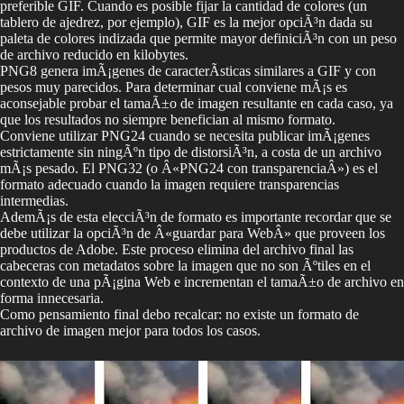
preferible GIF. Cuando es posible fijar la cantidad de colores (un
tablero de ajedrez, por ejemplo), GIF es la mejor opciÃ³n dada su
paleta de colores indizada que permite mayor definiciÃ³n con un peso
de archivo reducido en kilobytes.
PNG8 genera imÃ¡genes de caracterÃ­sticas similares a GIF y con
pesos muy parecidos. Para determinar cual conviene mÃ¡s es
aconsejable probar el tamaÃ±o de imagen resultante en cada caso, ya
que los resultados no siempre benefician al mismo formato.
Conviene utilizar PNG24 cuando se necesita publicar imÃ¡genes
estrictamente sin ningÃºn tipo de distorsiÃ³n, a costa de un archivo
mÃ¡s pesado. El PNG32 (o Â«PNG24 con transparenciaÂ») es el
formato adecuado cuando la imagen requiere transparencias
intermedias.
AdemÃ¡s de esta elecciÃ³n de formato es importante recordar que se
debe utilizar la opciÃ³n de Â«guardar para WebÂ» que proveen los
productos de Adobe. Este proceso elimina del archivo final las
cabeceras con metadatos sobre la imagen que no son Ãºtiles en el
contexto de una pÃ¡gina Web e incrementan el tamaÃ±o de archivo en
forma innecesaria.
Como pensamiento final debo recalcar: no existe un formato de
archivo de imagen mejor para todos los casos.