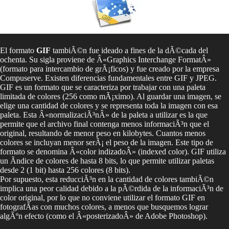
El formato
GIF
tambiÃ©n fue ideado a fines de la dÃ©cada del
ochenta. Su sigla proviene de Â«Graphics Interchange FormatÂ»
(formato para intercambio de grÃ¡ficos) y fue creado por la empresa
Compuserve. Existen diferencias fundamentales entre GIF y JPEG.
GIF es un formato que se caracteriza por trabajar con una paleta
limitada de colores (256 como mÃ¡ximo). Al guardar una imagen, se
elige una cantidad de colores y se representa toda la imagen con esa
paleta. Esta Â«normalizaciÃ³nÂ» de la paleta a utilizar es la que
permite que el archivo final contenga menos informaciÃ³n que el
original, resultando de menor peso en kilobytes. Cuantos menos
colores se incluyan menor serÃ¡ el peso de la imagen. Este tipo de
formato se denomina Â«color indizadoÂ» (indexed color). GIF utiliza
un Ã­ndice de colores de hasta 8 bits, lo que permite utilizar paletas
desde 2 (1 bit) hasta 256 colores (8 bits).
Por supuesto, esta reducciÃ³n en la cantidad de colores tambiÃ©n
implica una peor calidad debido a la pÃ©rdida de la informaciÃ³n de
color original, por lo que no conviene utilizar el formato GIF en
fotografÃ­as con muchos colores, a menos que busquemos lograr
algÃºn efecto (como el Â«posterizadoÂ» de Adobe Photoshop).