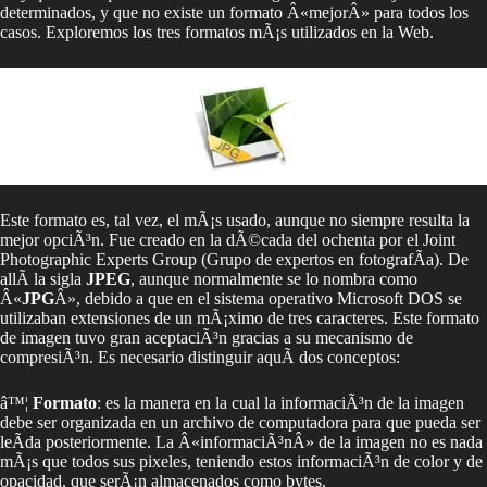
determinados, y que no existe un formato Â«mejorÂ» para todos los
casos. Exploremos los tres formatos mÃ¡s utilizados en la Web.
Este formato es, tal vez, el mÃ¡s usado, aunque no siempre resulta la
mejor opciÃ³n. Fue creado en la dÃ©cada del ochenta por el Joint
Photographic Experts Group (Grupo de expertos en fotografÃ­a). De
allÃ­ la sigla
JPEG
, aunque normalmente se lo nombra como
Â«
JPG
Â», debido a que en el sistema operativo Microsoft DOS se
utilizaban extensiones de un mÃ¡ximo de tres caracteres. Este formato
de imagen tuvo gran aceptaciÃ³n gracias a su mecanismo de
compresiÃ³n. Es necesario distinguir aquÃ­ dos conceptos:
â™¦
Formato
: es la manera en la cual la informaciÃ³n de la imagen
debe ser organizada en un archivo de computadora para que pueda ser
leÃ­da posteriormente. La Â«informaciÃ³nÂ» de la imagen no es nada
mÃ¡s que todos sus pixeles, teniendo estos informaciÃ³n de color y de
opacidad, que serÃ¡n almacenados como bytes.