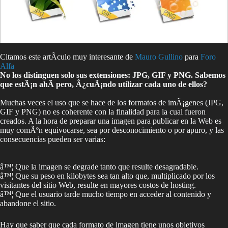
Citamos este artÃ­culo muy interesante de
Mauro Gullino
para
Foro
Alfa
No los distinguen solo sus extensiones: JPG, GIF y PNG. Sabemos
que estÃ¡n ahÃ­ pero, Â¿cuÃ¡ndo utilizar cada uno de ellos?
Muchas veces el uso que se hace de los formatos de imÃ¡genes (JPG,
GIF y PNG) no es coherente con la finalidad para la cual fueron
creados. A la hora de preparar una imagen para publicar en la Web es
muy comÃºn equivocarse, sea por desconocimiento o por apuro, y las
consecuencias pueden ser varias:
â™¦ Que la imagen se degrade tanto que resulte desagradable.
â™¦ Que su peso en kilobytes sea tan alto que, multiplicado por los
visitantes del sitio Web, resulte en mayores costos de hosting.
â™¦ Que el usuario tarde mucho tiempo en acceder al contenido y
abandone el sitio.
Hay que saber que cada formato de imagen tiene unos objetivos