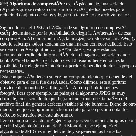
â™¦
Algoritmo de compresiÃ³n
: es, bÃ¡sicamente, una serie de
cÃ¡lculos que se realizan con la informaciÃ³n de los pixeles para
reducir el conjunto de datos y lograr un tamaÃ±o de archivo menor.
Siguiendo con el JPEG, el Ã©xito de su algoritmo de compresiÃ³n
estÃ¡ determinado por la posibilidad de elegir la Â«fuerzaÂ» de esta
compresiÃ³n. Al comprimir mÃ¡s la imagen, se reduce su tamaÃ±o, (y
esto lo sabemos todos) generamos una imagen con peor calidad. Esto
se denomina Â«algoritmo con pÃ©rdidaÂ», ya que estamos
literalmente perdiendo informaciÃ³n de la imagen en aras de reducir
tambiÃ©n el tamaÃ±o en Kilobytes. El usuario tiene entonces la
posibilidad de elegir cuÃ¡nto desea perder, dependiendo de sus propias
necesidades.
Esta compresiÃ³n tiene a su vez un comportamiento que depende del
objetivo para el cual fue diseÃ±ada. Como dijimos, este algoritmo
proviene del mundo de la fotografÃ­a. Al comprimir imagenes
fotogrÃ¡ficas (por ejemplo, un paisaje) el algoritmo JPEG es muy
eficiente, en el sentido de que logra reducir mucho el tamaÃ±o del
archivo final sin generar defectos visibles al ojo humano. Dicho de otro
modo: hay que comprimir mucho una foto para empezar a notar los
defectos generados por este algoritmo.
Pero cuando se trata de imÃ¡genes que poseen cambios abruptos de un
pixel al siguiente (una obra de Piet Mondrian, por ejemplo) el
algoritmo de JPEG es muy deficiente y se generan los llamados