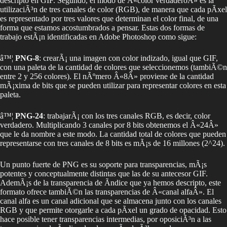
descripto en GIF. Segundo, el modo de Â«color verdaderoÂ» es la
utilizaciÃ³n de tres canales de color (RGB), de manera que cada pÃ­xel
es representado por tres valores que determinan el color final, de una
forma que estamos acostumbrados a pensar. Estas dos formas de
trabajo estÃ¡n identificadas en Adobe Photoshop como sigue:
â™¦
PNG-8
: crearÃ¡ una imagen con color indizado, igual que GIF,
con una paleta de la cantidad de colores que seleccionemos (tambiÃ©n
entre 2 y 256 colores). El nÃºmero Â«8Â» proviene de la cantidad
mÃ¡xima de bits que se pueden utilizar para representar colores en esta
paleta.
â™¦
PNG-24
: trabajarÃ¡ con los tres canales RGB, es decir, color
verdadero. Multiplicando 3 canales por 8 bits obtenemos el Â«24Â»
que le da nombre a este modo. La cantidad total de colores que pueden
representarse con tres canales de 8 bits es mÃ¡s de 16 millones (2^24).
Un punto fuerte de PNG es su soporte para transparencias, mÃ¡s
potentes y conceptualmente distintas que las de su antecesor GIF.
AdemÃ¡s de la transparencia de Ã­ndice que ya hemos descripto, este
formato ofrece tambiÃ©n las transparencias de Â«canal alfaÂ». El
canal alfa es un canal adicional que se almacena junto con los canales
RGB y que permite otorgarle a cada pÃ­xel un grado de opacidad. Esto
hace posible tener transparencias intermedias, por oposiciÃ³n a las