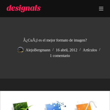
S
a
l
t
a
r
a
l
c
Â¿CuÃ¡l es el mejor formato de imagen?
o
n
AlejoBergmann
16 abril, 2012
Artículos
t
1 comentario
e
n
i
d
o