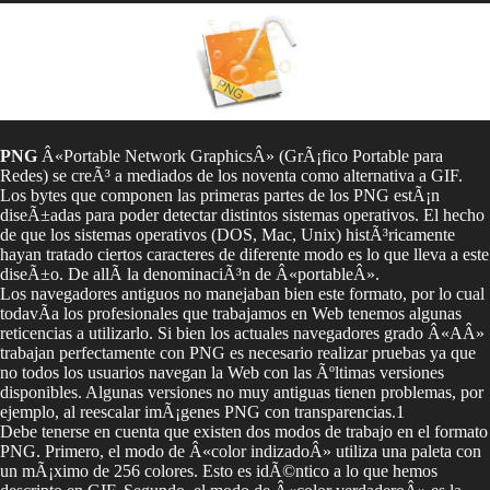
PNG
Â«Portable Network GraphicsÂ» (GrÃ¡fico Portable para
Redes) se creÃ³ a mediados de los noventa como alternativa a GIF.
Los bytes que componen las primeras partes de los PNG estÃ¡n
diseÃ±adas para poder detectar distintos sistemas operativos. El hecho
de que los sistemas operativos (DOS, Mac, Unix) histÃ³ricamente
hayan tratado ciertos caracteres de diferente modo es lo que lleva a este
diseÃ±o. De allÃ­ la denominaciÃ³n de Â«portableÂ».
Los navegadores antiguos no manejaban bien este formato, por lo cual
todavÃ­a los profesionales que trabajamos en Web tenemos algunas
reticencias a utilizarlo. Si bien los actuales navegadores grado Â«AÂ»
trabajan perfectamente con PNG es necesario realizar pruebas ya que
no todos los usuarios navegan la Web con las Ãºltimas versiones
disponibles. Algunas versiones no muy antiguas tienen problemas, por
ejemplo, al reescalar imÃ¡genes PNG con transparencias.1
Debe tenerse en cuenta que existen dos modos de trabajo en el formato
PNG. Primero, el modo de Â«color indizadoÂ» utiliza una paleta con
un mÃ¡ximo de 256 colores. Esto es idÃ©ntico a lo que hemos