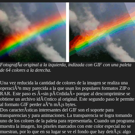
FotografÃ­a original a la izquierda, indizada con GIF con una paleta
de 64 colores a la derecha.
Una vez reducida la cantidad de colores de la imagen se realiza una
operaciÃ³n muy parecida a la que usan los populares formatos ZIP o
RAR. Este paso es Â«sin pÃ©rdidaÂ» porque al descomprimirse se
obtiene un archivo idÃ©ntico al original. Este segundo paso le permite
al formato GIF perder aÃºn mÃ¡s bytes.
Dos caracterÃ­sticas interesantes del GIF son el soporte para
transparencias y para animaciones. La transparencia se logra tomando
uno de los colores de la paleta para representarla. Cuando un programa
muestra la imagen, los pixeles marcados con este color especial no se
muestran, por lo que en su lugar se ve el fondo que hay detrÃ¡s: algo