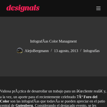
S
a
l
t
a
r
a
l
c
InfografÃ­as Color Managment
o
n
AlejoBergmann
13 agosto, 2013
Infografías
t
e
n
i
d
o
Valiosa prÃ¡ctica de desarrollar un trabajo para un â€œcliente realâ€ y,
a la vez, un aporte para el recientemente celebrado
7Âº Foro del
Color
son las infografÃ­as que todavÃ­a se pueden apreciar en el patio
central de
Gutenberg
. Considerando el destacado evento, se les