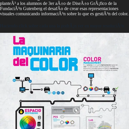
planteÃ³ a los alumnos de 3er aÃ±o de DiseÃ±o GrÃ¡fico de la
FundaciÃ³n Gutenberg el desafÃ­o de crear esas representaciones
visuales comunicando informaciÃ³n sobre lo que es gestiÃ³n del color.
Haciendo click sobre cada una la podrÃ¡n ver en mayor resoluciÃ³n