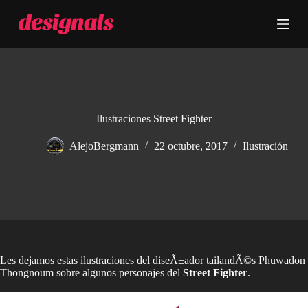
S
a
l
t
a
r
a
l
c
Ilustraciones Street Fighter
o
n
AlejoBergmann
22 octubre, 2017
Ilustración
t
e
n
i
d
o
Les dejamos estas ilustraciones del diseÃ±ador tailandÃ©s Phuwadon
Thongnoum sobre algunos personajes del
Street Fighter
.