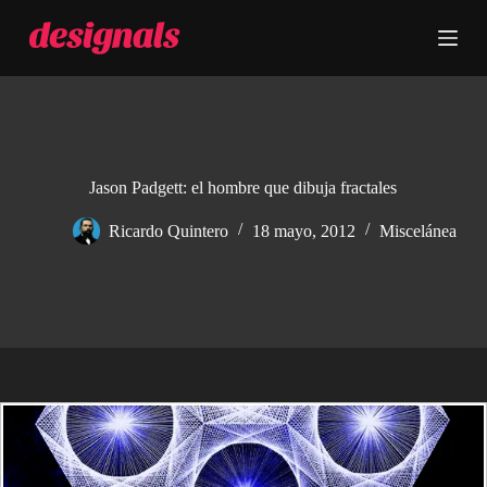
S
a
l
t
a
r
a
l
c
Jason Padgett: el hombre que dibuja fractales
o
n
Ricardo Quintero
18 mayo, 2012
Miscelánea
t
e
n
i
d
o