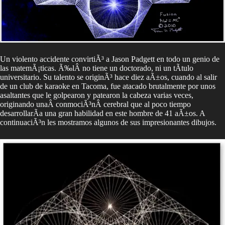
Un violento accidente convirtiÃ³ a Jason Padgett en todo un genio de
las matemÃ¡ticas. Ã‰lÂ no tiene un doctorado, ni un tÃ­tulo
universitario. Su talento se originÃ³ hace diez aÃ±os, cuando al salir
de un club de karaoke en Tacoma, fue atacado brutalmente por unos
asaltantes que le golpearon y patearon la cabeza varias veces,
originando unaÂ conmociÃ³nÂ cerebral que al poco tiempo
desarrollarÃ­a una gran habilidad en este hombre de 41 aÃ±os. A
continuaciÃ³n les mostramos algunos de sus impresionantes dibujos.