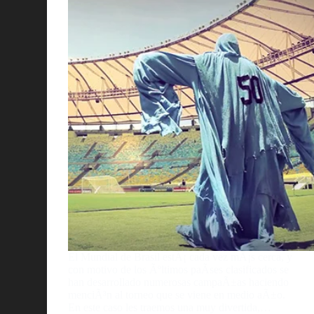
El Mundial de Brasil estÃ¡ cada vez mÃ¡s cerca, y
con motivo de los Ãºltimos paÃ­ses clasificados se
han desarrollado numerosas campaÃ±as haciendo
menciÃ³n al torneo que se viene en medio aÃ±o.
En este caso les traemos una muy divertida,…