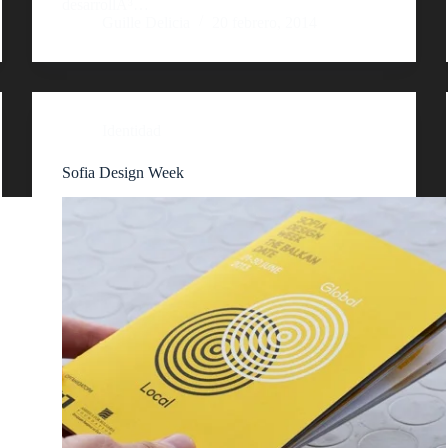
desarrollÃ³…
Guille Delicia
20 febrero, 2014
Identidad
Sofia Design Week