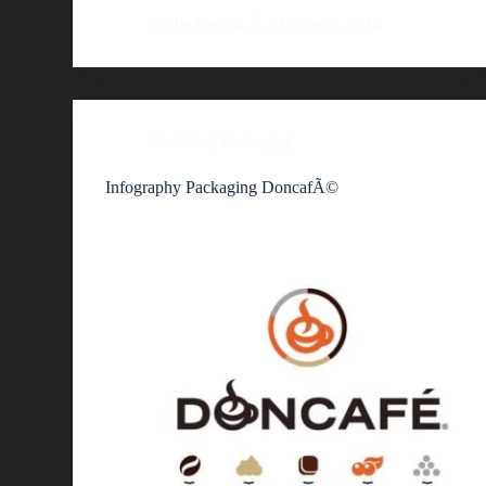
Guille Delicia
21 febrero, 2014
Identidad
,
Packaging
Infography Packaging DoncafÃ©