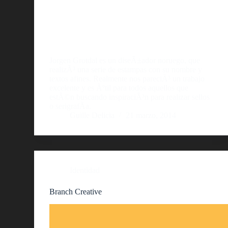
Jorgen Grotdal es un diseÃ±ador noruego, que
realizÃ³ una serie de estampas con su nombre y
textos afines. Realmente nos pareciÃ³ un trabajo
excelente y es Ãºtil para todos aquellos que
estÃ©n buscando inspiraciÃ³n para realizar sellos
o serigrafÃ­a.
Guille Delicia
21 marzo, 2014
Identidad
Branch Creative