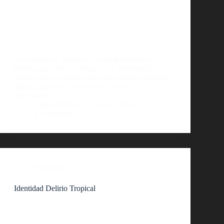
Luis Quiles se desataca por sus ilustraciones
precisas pero muy crÃ­ticas. Les presentamos
algunos de sus trabajos para que juzguen ustedes
mismos su obra, a nosotros nos pareciÃ³
interesante.
Guille Delicia
7 marzo, 2014
1 comentario
Identidad
Identidad Delirio Tropical