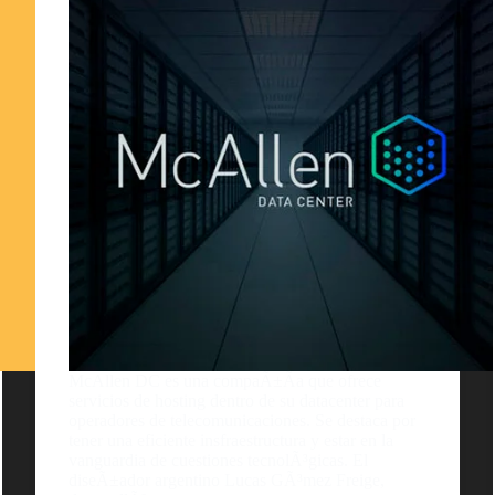
McAllen DC es una compaÃ±Ã­a que ofrece
servicios de hosting dentro de su datacenter para
operadores de telecomunicaciones. Se destaca por
tener una eficiente insfraestructura y estar en la
vanguardia de cuestiones tecnolÃ³gicas. El
diseÃ±ador argentino Lucas GÃ³mez Freige,