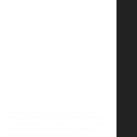
Una imagen vale mÃ¡s que mil palabras, sin
embargo no todas las imÃ¡genes tienen el mismo
valor para todas las personas. No es comÃºn que
subamos este tipo de fotografÃ­as a Designals asÃ­
que les advertimos que algunas de las…