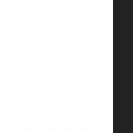
DiseÃ±o de identidad para un restaurant de la
ciudad de RÃ­o de Janeiro, excelentemente
desarrollado por la diseÃ±adora
brasileÃ±aÂ Isabela Rodrigues. A continuaciÃ³n
el texto escrito por la misma autora y luego las
imÃ¡genes para disfrutar: DelÃ­rio Tropical es un