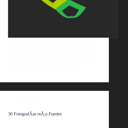
Imagen del Foro de AtenciÃ³n Sanitaria del
Consumidor de Asia PacÃ­fica y JapÃ³n (Asia
Pacific & Japan Consumer Health Care Forum),
que se desarrollÃ³ en Singapur en el aÃ±o 2012.
Los responsables de este excelente trabajos son
Rayz ong y…
Guille Delicia
4 diciembre, 2013
Fotografía
30 FotografÃ­as mÃ¡s Fuertes