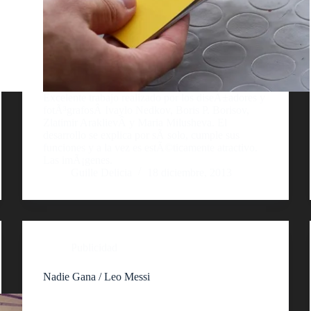
Excelente trabajo realizado por los diseÃ±adores y
fotÃ³grafosÂ Ivaylo Nedkov, Boris P. Borisov,
Zlatimir AraklievÂ y Maria Milusheva. El
desarrollo se explica por sÃ­ solo, cumple sus
funciones y a la vez es estÃ©ticamente atractivo.
Las imÃ¡genes.
Guille Delicia
18 diciembre, 2013
Publicidad
Nadie Gana / Leo Messi