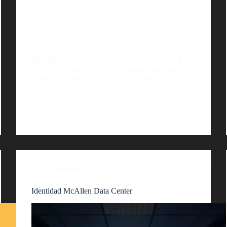
RecopilaciÃ³n y gran trabajo de ediciÃ³n por Life
on White Creatives, esta presentaciÃ³n se trata de
mostrar las principales selecciones que jugarÃ¡n el
prÃ³ximo Mundial de FÃºbtol, a travÃ©s de sus
razas de perro originarias con la camiseta del paÃ­s.
…
Guille Delicia
12 marzo, 2014
Identidad
Identidad McAllen Data Center