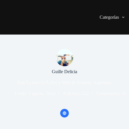
Categorías
Guille Delicia
DiseÃ±ador GrÃ¡fico y Web de Rosario, Argentina.
Unido: 3 agosto, 2010
Artículos: 212
Comentarios: 31