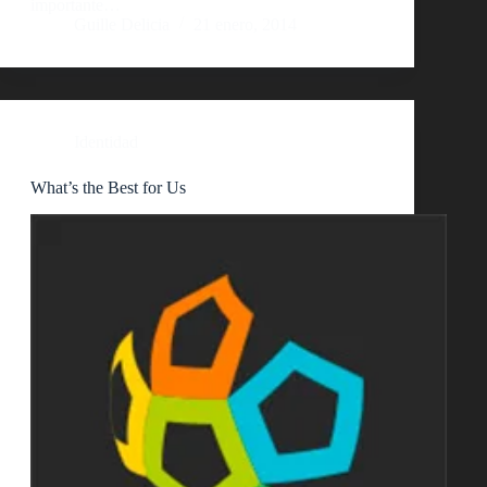
importante…
Guille Delicia
21 enero, 2014
Identidad
What’s the Best for Us