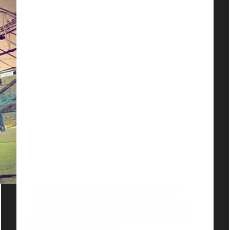
Hagamos juntos un mundo sin violencia. Spot
realizado por la FundaciÃ³n Leo Messi y la
Municipalidad de Rosario para tomar conciencia
sobre la violencia en el fÃºtbol. A continuaciÃ³n
imÃ¡genes y luego el spot.