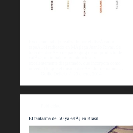
Excelente trabajo realizado por el diseÃ±ador
espaÃ±ol radicado en MÃ¡laga JuanJo Rivas. Se
trata del diseÃ±o de packaging de un producto de
cafÃ©, un trabajo muy minucioso y
excelentemente diagramado, que incorpora como
novedad lo que el mismo diseÃ±ador denomina…
Guille Delicia
20 enero, 2014
Publicidad
El fantasma del 50 ya estÃ¡ en Brasil