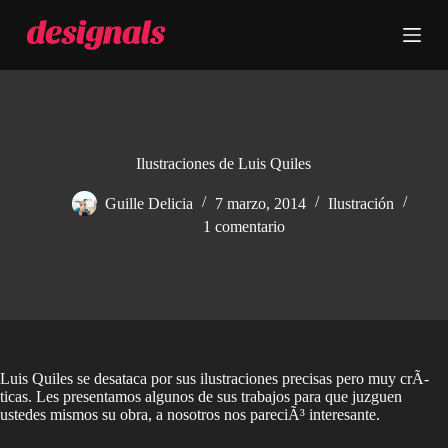
S
a
l
t
a
r
a
l
c
Ilustraciones de Luis Quiles
o
n
Guille Delicia
7 marzo, 2014
Ilustración
t
1 comentario
e
n
i
d
o
Luis Quiles se desataca por sus ilustraciones precisas pero muy crÃ­
ticas. Les presentamos algunos de sus trabajos para que juzguen
ustedes mismos su obra, a nosotros nos pareciÃ³ interesante.