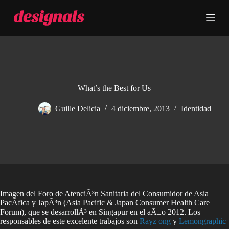
S
a
l
t
a
r
a
l
c
What’s the Best for Us
o
n
Guille Delicia
4 diciembre, 2013
Identidad
t
e
n
i
d
o
Imagen del Foro de AtenciÃ³n Sanitaria del Consumidor de Asia
PacÃ­fica y JapÃ³n (Asia Pacific & Japan Consumer Health Care
Forum), que se desarrollÃ³ en Singapur en el aÃ±o 2012. Los
responsables de este excelente trabajos son
Rayz ong
y
Lemongraphic