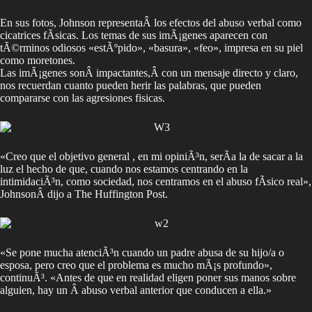
En sus fotos, Johnson representaÂ los efectos del abuso verbal como
cicatrices fÃ­sicas. Los temas de sus imÃ¡genes aparecen con
tÃ©rminos odiosos «estÃºpido», «basura», «feo», impresa en su piel
como moretones.
Las imÃ¡genes sonÂ impactantes,Â con un mensaje directo y claro,
nos recuerdan cuanto pueden herir las palabras, que pueden
compararse con las agresiones fisicas.
«Creo que el objetivo general , en mi opiniÃ³n, serÃ­a la de sacar a la
luz el hecho de que, cuando nos estamos centrando en la
intimidaciÃ³n, como sociedad, nos centramos en el abuso fÃ­sico real»,
JohnsonÂ dijo a The Huffington Post.
«Se pone mucha atenciÃ³n cuando un padre abusa de su hijo/a o
esposa, pero creo que el problema es mucho mÃ¡s profundo»,
continuÃ³. «Antes de que en realidad eligen poner sus manos sobre
alguien, hay un Â abuso verbal anterior que conducen a ella.»