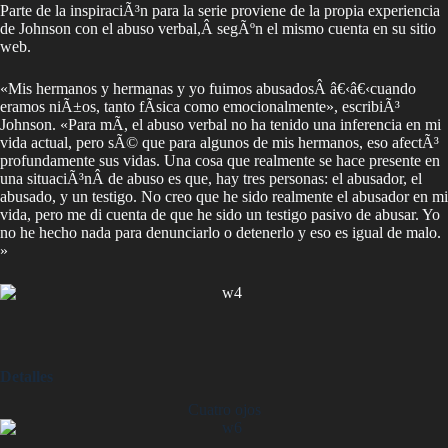
Parte de la inspiraciÃ³n para la serie proviene de la propia experiencia
de Johnson con el abuso verbal,Â segÃºn el mismo cuenta en su sitio
web.
«Mis hermanos y hermanas y yo fuimos abusadosÂ â€‹â€‹cuando
eramos niÃ±os, tanto fÃ­sica como emocionalmente», escribiÃ³
Johnson. «Para mÃ­, el abuso verbal no ha tenido una inferencia en mi
vida actual, pero sÃ© que para algunos de mis hermanos, eso afectÃ³
profundamente sus vidas. Una cosa que realmente se hace presente en
una situaciÃ³nÂ de abuso es que, hay tres personas: el abusador, el
abusado, y un testigo. No creo que he sido realmente el abusador en mi
vida, pero me di cuenta de que he sido un testigo pasivo de abusar. Yo
no he hecho nada para denunciarlo o detenerlo y eso es igual de malo.
»
Detalles
Cuatro ojos