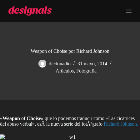
S
a
l
t
a
r
a
l
c
Weapon of Choise por Richard Johnson
o
n
diedonadio
31 mayo, 2014
t
Artículos
,
Fotografía
e
n
i
d
o
«Weapon of Choise»
que lo podemos traducir como «Las cicatrices
del abuso verbal», esÂ la nueva serie del fotÃ³grafo
Richard Johnson.